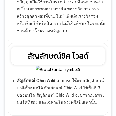
ขวัญถูกเปิดใช้งานในระหว่างรอบที่ชนะ ซานต้า
จะโยนของขวัญลงบนวงล้อ ของขวัญสามารถ
สร้างชุดค่าผสมที่ชนะใหม่ เพิ่มเงินรางวัลรวม
หรือเรียกใช้ฟรีสปิน หากไม่มีเส้นที่ชนะในรอบนั้น
ซานต้าจะโยนของขวัญออก
สัญลักษณ์ชิค ไวลด์
สัญลักษณ์ Chic Wild
สามารถใช้แทนสัญลักษณ์
ปกติทั้งหมดได้ สัญลักษณ์ Chic Wild ใช้พื้นที่ 3
ช่องบนรีล สัญลักษณ์ Chic Wild จะปรากฏเฉพาะ
บนรีลที่สอง และเฉพาะในช่วงฟรีสปินเท่านั้น