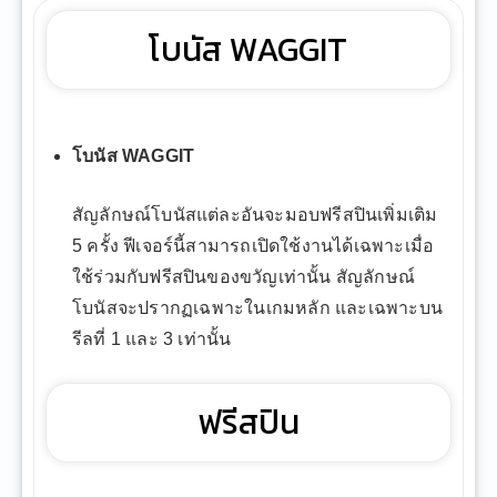
โบนัส WAGGIT
โบนัส WAGGIT
สัญลักษณ์โบนัสแต่ละอันจะมอบฟรีสปินเพิ่มเติม
5 ครั้ง ฟีเจอร์นี้สามารถเปิดใช้งานได้เฉพาะเมื่อ
ใช้ร่วมกับฟรีสปินของขวัญเท่านั้น สัญลักษณ์
โบนัสจะปรากฏเฉพาะในเกมหลัก และเฉพาะบน
รีลที่ 1 และ 3 เท่านั้น
ฟรีสปิน