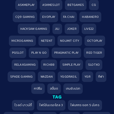
ASKMEPLAY
ASKMESLOT
BETGAMES
CG
CQ9 GAMING
EVOPLAY
FA CHAI
HABANERO
HACKSAW GAMING
JILI
JOKER
LIVE22
MICROGAMING
NETENT
NOLIMIT CITY
OCTOPLAY
PGSLOT
PLAY N GO
PRAGMATIC PLAY
RED TIGER
RELAXGAMING
RICH88
SIMPLE PLAY
SLOTXO
SPADE GAMING
WAZDAN
YGGDRASIL
YGR
กีฬา
คาสิโน
สล็อต
เกมยิงปลา
TAG
ไวลด์ บาวน์ตี้
ไฟร์อินเดอะโฮล 3
ไพ่นกกระจอก 5 มังกร