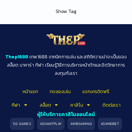
Show Tag
Thep1688
เทพ1688 เทคนิคการเล่น และสถิติความน่าจะเป็นของ
สล็อต บาคาร่า กีฬา เรียนรู้วิธีการบริหารหน้าตักและจิตวิทยาการ
ลงทุนกับเรา
หน้าแรก
ทดลองเล่น
แจกเครดิตฟรี
กีฬา
สล็อต
คาสิโน
ติดต่อเรา
ผู้ให้บริการคาสิโนออนไลน์
5G GAMES
ADVANTPLAY
AMBGAMING
ASKMEBET