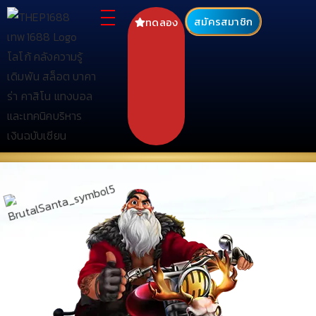
สมัครสมาชิก
ทดลอง