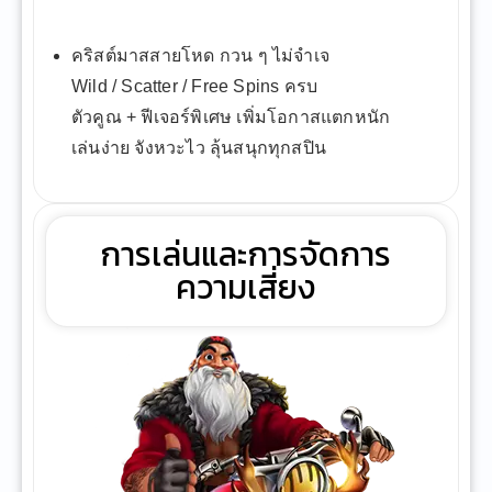
คริสต์มาสสายโหด กวน ๆ ไม่จำเจ
Wild / Scatter / Free Spins ครบ
ตัวคูณ + ฟีเจอร์พิเศษ เพิ่มโอกาสแตกหนัก
เล่นง่าย จังหวะไว ลุ้นสนุกทุกสปิน
การเล่นและการจัดการ
ความเสี่ยง