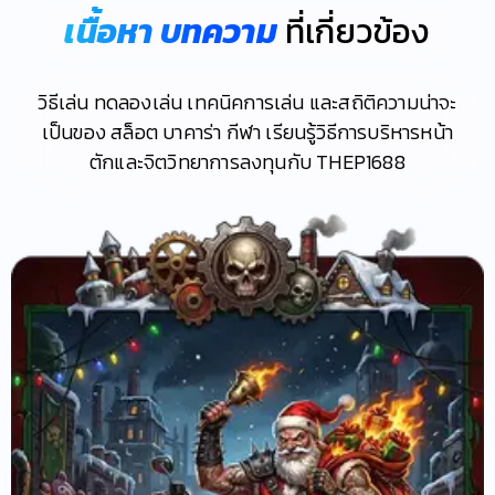
เนื้อหา บทความ
ที่เกี่ยวข้อง
วิธีเล่น ทดลองเล่น เทคนิคการเล่น และสถิติความน่าจะ
เป็นของ สล็อต บาคาร่า กีฬา เรียนรู้วิธีการบริหารหน้า
ตักและจิตวิทยาการลงทุนกับ THEP1688