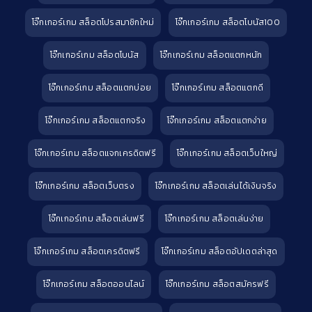
โจ๊กเกอร์เกม สล็อตโปรสมาชิกใหม่
โจ๊กเกอร์เกม สล็อตโบนัส100
โจ๊กเกอร์เกม สล็อตโบนัส
โจ๊กเกอร์เกม สล็อตแตกหนัก
โจ๊กเกอร์เกม สล็อตแตกบ่อย
โจ๊กเกอร์เกม สล็อตแตกดี
โจ๊กเกอร์เกม สล็อตแตกจริง
โจ๊กเกอร์เกม สล็อตแตกง่าย
โจ๊กเกอร์เกม สล็อตแจกเครดิตฟรี
โจ๊กเกอร์เกม สล็อตเว็บใหญ่
โจ๊กเกอร์เกม สล็อตเว็บตรง
โจ๊กเกอร์เกม สล็อตเล่นได้เงินจริง
โจ๊กเกอร์เกม สล็อตเล่นฟรี
โจ๊กเกอร์เกม สล็อตเล่นง่าย
โจ๊กเกอร์เกม สล็อตเครดิตฟรี
โจ๊กเกอร์เกม สล็อตอัปเดตล่าสุด
โจ๊กเกอร์เกม สล็อตออนไลน์
โจ๊กเกอร์เกม สล็อตสมัครฟรี