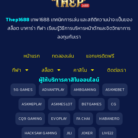
Thep1688
เทพ1688 เทคนิคการเล่น และสถิติความน่าจะเป็นของ
สล็อต บาคาร่า กีฬา เรียนรู้วิธีการบริหารหน้าตักและจิตวิทยาการ
ลงทุนกับเรา
หน้าแรก
ทดลองเล่น
แจกเครดิตฟรี
กีฬา
สล็อต
คาสิโน
ติดต่อเรา
ผู้ให้บริการคาสิโนออนไลน์
5G GAMES
ADVANTPLAY
AMBGAMING
ASKMEBET
ASKMEPLAY
ASKMESLOT
BETGAMES
CG
CQ9 GAMING
EVOPLAY
FA CHAI
HABANERO
HACKSAW GAMING
JILI
JOKER
LIVE22