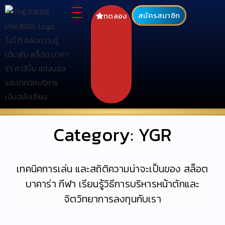
สมัครสมาชิก
ทดลอง
Category: YGR
เทคนิคการเล่น และสถิติความน่าจะเป็นของ สล็อต
บาคาร่า กีฬา เรียนรู้วิธีการบริหารหน้าตักและ
จิตวิทยาการลงทุนกับเรา