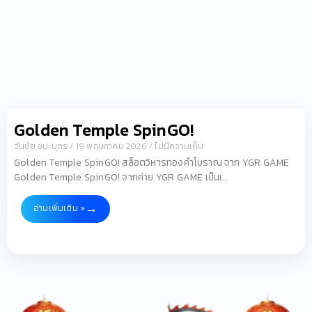
Golden Temple SpinGO!
วันชัย ชนะบุตร
19 พฤษภาคม 2026
ไม่มีความเห็น
Golden Temple SpinGO! สล็อตวิหารทองคำโบราณ จาก YGR GAME
Golden Temple SpinGO! จากค่าย YGR GAME เป็นเ…
อ่านเพิ่มเติม »