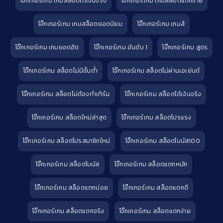
โจ๊กเกอร์เกม เกมสล็อตได้เงินจริง
โจ๊กเกอร์เกม เกมสล็อตแตกง่าย
โจ๊กเกอร์เกม เกมสล็อตยอดนิยม
โจ๊กเกอร์เกม เกมส์
โจ๊กเกอร์เกม เกมยอดฮิต
โจ๊กเกอร์เกม อันดับ 1
โจ๊กเกอร์เกม สูตร
โจ๊กเกอร์เกม สล็อตไม่มีขั้นต่ำ
โจ๊กเกอร์เกม สล็อตไม่ผ่านเอเย่นต์
โจ๊กเกอร์เกม สล็อตไม่ต้องทำเทิร์น
โจ๊กเกอร์เกม สล็อตได้เงินจริง
โจ๊กเกอร์เกม สล็อตใหม่ล่าสุด
โจ๊กเกอร์เกม สล็อตโปรแรง
โจ๊กเกอร์เกม สล็อตโปรสมาชิกใหม่
โจ๊กเกอร์เกม สล็อตโบนัส100
โจ๊กเกอร์เกม สล็อตโบนัส
โจ๊กเกอร์เกม สล็อตแตกหนัก
โจ๊กเกอร์เกม สล็อตแตกบ่อย
โจ๊กเกอร์เกม สล็อตแตกดี
โจ๊กเกอร์เกม สล็อตแตกจริง
โจ๊กเกอร์เกม สล็อตแตกง่าย