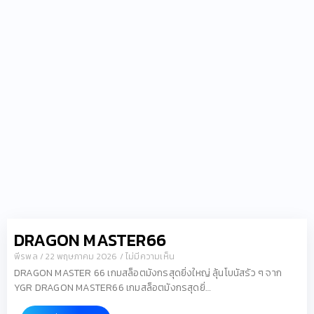
DRAGON MASTER66
พีรพล
22 พฤษภาคม 2026
ไม่มีความเห็น
DRAGON MASTER 66 เกมสล็อตมังกรสุดยิ่งใหญ่ ลุ้นโบนัสรัว ๆ จาก
YGR DRAGON MASTER66 เกมสล็อตมังกรสุดยิ่…