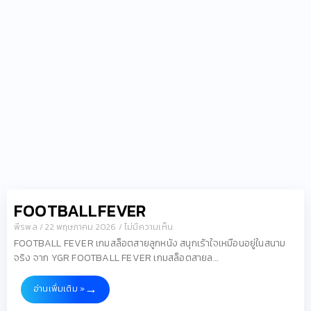
FOOTBALLFEVER
พีรพล
22 พฤษภาคม 2026
ไม่มีความเห็น
FOOTBALL FEVER เกมสล็อตสายลูกหนัง สนุกเร้าใจเหมือนอยู่ในสนาม
จริง จาก YGR FOOTBALL FEVER เกมสล็อตสายล…
อ่านเพิ่มเติม »