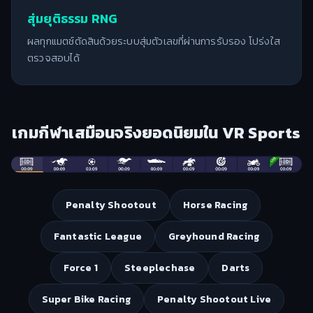
สุ่มยุติธรรม RNG
ผลทุกแมตช์ตัดสินด้วยระบบสุ่มตัวเลขที่ผ่านการรับรอง โปร่งใส
ตรวจสอบได้
เกมกีฬาเสมือนจริงยอดนิยมใน VR Sports
Penalty Shootout
Horse Racing
Fantastic League
Greyhound Racing
Force 1
Steeplechase
Darts
Super Bike Racing
Penalty Shootout Live