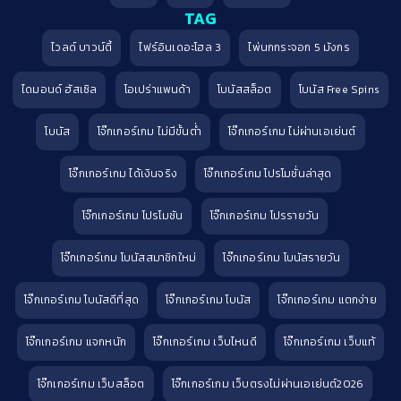
TAG
ไวลด์ บาวน์ตี้
ไฟร์อินเดอะโฮล 3
ไพ่นกกระจอก 5 มังกร
ไดมอนด์ ฮัสเซิล
โอเปร่าแพนด้า
โบนัสสล็อต
โบนัส Free Spins
โบนัส
โจ๊กเกอร์เกม ไม่มีขั้นต่ำ
โจ๊กเกอร์เกม ไม่ผ่านเอเย่นต์
โจ๊กเกอร์เกม ได้เงินจริง
โจ๊กเกอร์เกม โปรโมชั่นล่าสุด
โจ๊กเกอร์เกม โปรโมชัน
โจ๊กเกอร์เกม โปรรายวัน
โจ๊กเกอร์เกม โบนัสสมาชิกใหม่
โจ๊กเกอร์เกม โบนัสรายวัน
โจ๊กเกอร์เกม โบนัสดีที่สุด
โจ๊กเกอร์เกม โบนัส
โจ๊กเกอร์เกม แตกง่าย
โจ๊กเกอร์เกม แจกหนัก
โจ๊กเกอร์เกม เว็บไหนดี
โจ๊กเกอร์เกม เว็บแท้
โจ๊กเกอร์เกม เว็บสล็อต
โจ๊กเกอร์เกม เว็บตรงไม่ผ่านเอเย่นต์2026