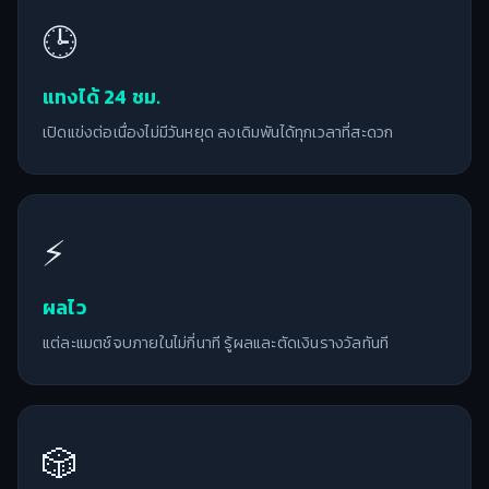
🕒
แทงได้ 24 ชม.
เปิดแข่งต่อเนื่องไม่มีวันหยุด ลงเดิมพันได้ทุกเวลาที่สะดวก
⚡
ผลไว
แต่ละแมตช์จบภายในไม่กี่นาที รู้ผลและตัดเงินรางวัลทันที
🎲