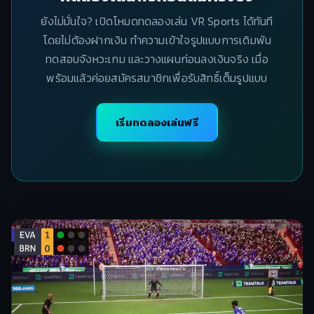
ยังไม่มั่นใจ? เปิดโหมดทดลองเล่น VR Sports ได้ทันที
โดยไม่ต้องฝากเงิน ทำความเข้าใจรูปแบบการเดิมพัน
ทดสอบจังหวะเกม และวางแผนก่อนลงเงินจริง เมื่อ
พร้อมแล้วค่อยสมัครสมาชิกเพื่อรับสิทธิ์เต็มรูปแบบ
เริ่มทดลองเล่นฟรี