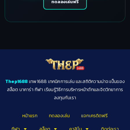
ทดลองเล่นฟรี
Thep1688
เทพ1688 เทคนิคการเล่น และสถิติความน่าจะเป็นของ
สล็อต บาคาร่า กีฬา เรียนรู้วิธีการบริหารหน้าตักและจิตวิทยาการ
ลงทุนกับเรา
หน้าแรก
ทดลองเล่น
แจกเครดิตฟรี
กีฬา
สล็อต
คาสิโน
ติดต่อเรา