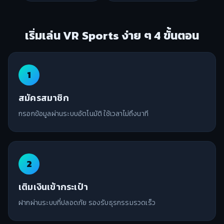
เริ่มเล่น VR Sports ง่าย ๆ 4 ขั้นตอน
1
สมัครสมาชิก
กรอกข้อมูลผ่านระบบอัตโนมัติ ใช้เวลาไม่ถึงนาที
2
เติมเงินเข้ากระเป๋า
ฝากผ่านระบบที่ปลอดภัย รองรับธุรกรรมรวดเร็ว