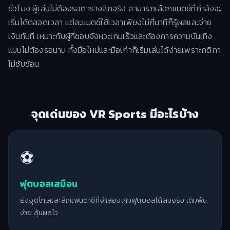
ชั่วโมง ผู้เล่นไม่ต้องรอตารางลีกจริง สามารถเลือกแมตช์ที่กำลังจะ
เริ่มได้ตลอดเวลา แต่ละแมตช์ใช้เวลาเพียงไม่กี่นาทีก็รู้ผลและจ่าย
เงินทันที เหมาะกับผู้ที่ชอบจังหวะเกมเร็วและต้องการความบันเทิง
แบบไม่ต้องรอนาน ทั้งมือใหม่และมือเก๋าก็เริ่มเล่นได้ง่ายเพราะกติกา
ไม่ซับซ้อน
จุดเด่นของ VR Sports มีอะไรบ้าง
⚽
ฟุตบอลเสมือน
ยิงจุดโทษและลีกแฟนตาซีที่จำลองเกมฟุตบอลได้สมจริง เดิมพัน
ง่าย ลุ้นผลไว