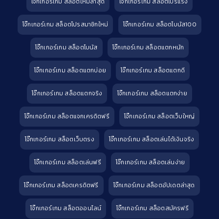
โจ๊กเกอร์เกม สล็อตใหม่ล่าสุด
โจ๊กเกอร์เกม สล็อตโปรแรง
โจ๊กเกอร์เกม สล็อตโปรสมาชิกใหม่
โจ๊กเกอร์เกม สล็อตโบนัส100
โจ๊กเกอร์เกม สล็อตโบนัส
โจ๊กเกอร์เกม สล็อตแตกหนัก
โจ๊กเกอร์เกม สล็อตแตกบ่อย
โจ๊กเกอร์เกม สล็อตแตกดี
โจ๊กเกอร์เกม สล็อตแตกจริง
โจ๊กเกอร์เกม สล็อตแตกง่าย
โจ๊กเกอร์เกม สล็อตแจกเครดิตฟรี
โจ๊กเกอร์เกม สล็อตเว็บใหญ่
โจ๊กเกอร์เกม สล็อตเว็บตรง
โจ๊กเกอร์เกม สล็อตเล่นได้เงินจริง
โจ๊กเกอร์เกม สล็อตเล่นฟรี
โจ๊กเกอร์เกม สล็อตเล่นง่าย
โจ๊กเกอร์เกม สล็อตเครดิตฟรี
โจ๊กเกอร์เกม สล็อตอัปเดตล่าสุด
โจ๊กเกอร์เกม สล็อตออนไลน์
โจ๊กเกอร์เกม สล็อตสมัครฟรี