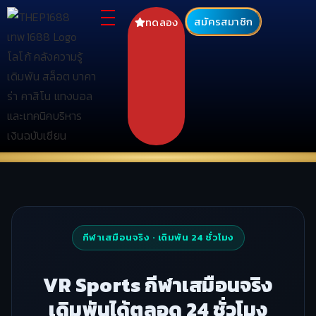
สมัครสมาชิก
ทดลอง
กีฬาเสมือนจริง · เดิมพัน 24 ชั่วโมง
VR Sports กีฬาเสมือนจริง
เดิมพันได้ตลอด 24 ชั่วโมง