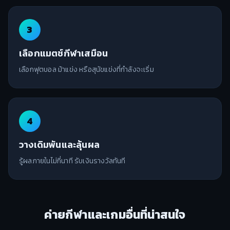
3
เลือกแมตช์กีฬาเสมือน
เลือกฟุตบอล ม้าแข่ง หรือสุนัขแข่งที่กำลังจะเริ่ม
4
วางเดิมพันและลุ้นผล
รู้ผลภายในไม่กี่นาที รับเงินรางวัลทันที
ค่ายกีฬาและเกมอื่นที่น่าสนใจ