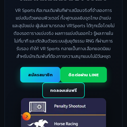
VR Sports คือเกมเดิมพันกีฬาเสมือนจริงที่จำลองการ
แข่งขันด้วยคอมพิวเตอร์ ทั้งฟุตบอลยิงจุดโทษ ม้าแข่ง
และสุนัขแข่ง ผู้เล่นสามารถลง VRSports ได้ทุกเมื่อโดยไม่
ต้องรอตารางแข่งจริง ผลการแข่งขันออกไว รู้ผลภายใน
ไม่กี่นาที และตัดสินด้วยระบบสุ่มยุติธรรม RNG ที่ผ่านการ
รับรอง ทำให้ VR Sports กลายเป็นทางเลือกยอดนิยม
สำหรับนักเดิมพันที่ต้องการความสนุกแบบไม่มีวันหยุด
สมัครสมาชิก
ติดต่อผ่าน LINE
ทดลองเล่นฟรี