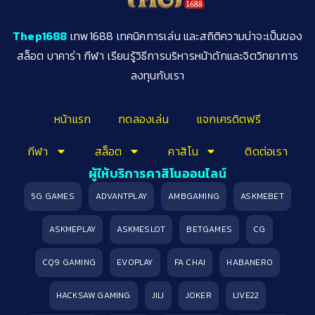
Thep1688
เทพ1688 เทคนิคการเล่น และสถิติความน่าจะเป็นของ
สล็อต บาคาร่า กีฬา เรียนรู้วิธีการบริหารหน้าตักและจิตวิทยาการ
ลงทุนกับเรา
หน้าแรก
ทดลองเล่น
แจกเครดิตฟรี
กีฬา
สล็อต
คาสิโน
ติดต่อเรา
ผู้ให้บริการคาสิโนออนไลน์
5G GAMES
ADVANTPLAY
AMBGAMING
ASKMEBET
ASKMEPLAY
ASKMESLOT
BETGAMES
CG
CQ9 GAMING
EVOPLAY
FA CHAI
HABANERO
HACKSAW GAMING
JILI
JOKER
LIVE22