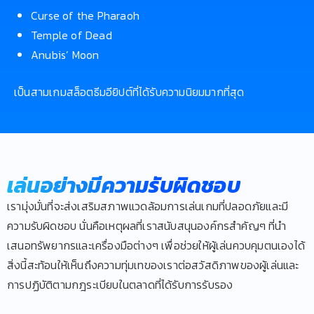
Curse of the Pharaoh
Temple of Dead
Anubis’ Moon
เป็นสามเกมสล็อตธีมอียิปต์ที่ได้รับความนิยมมากที่สุด
เล่นอย่างมีความรับผิดชอบ
เรามุ่งมั่นที่จะส่งเสริมสภาพแวดล้อมการเล่นเกมที่ปลอดภัยและมี
ความรับผิดชอบ นั่นคือเหตุผลที่เราสนับสนุนองค์กรสำคัญๆ ที่นำ
เสนอทรัพยากรและเครื่องมือต่างๆ เพื่อช่วยให้ผู้เล่นควบคุมตนเองได้
สิ่งนี้สะท้อนให้เห็นถึงความทุ่มเทของเราต่อสวัสดิภาพของผู้เล่นและ
การปฏิบัติตามกฎระเบียบในตลาดที่ได้รับการรับรอง