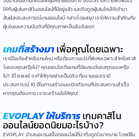
จึงนำเสนอเกมที่ครอบคลุมหลายช่องทาง ซึ่งจะสร้างความพึงพอใจ
ให้กับผู้เล่นคาสิโนออนไลน์ที่มีอยู่แล้ว และดึงดูดผู้เล่นใหม่ให้เข้ามา
สัมผัสประสบการณ์เกมออนไลน์ กล่าวโดยสรุป เราให้ความสำคัญกับ
ผู้เล่นและความบันเทิงที่มีคุณภาพเป็นอันดับแรก
เกมที่สร้างมา
เพื่อคุณโดยเฉพาะ
เรามีไอเดียสำหรับเกมใหม่ หรือต้องการอะไรที่พิเศษเฉพาะสำหรับคาสิ
โนของคุณหรือไม่? คุณชอบไอเดียเกมที่มีแบรนด์ของคุณเองหรือ
ไม่? อีโวเพลย์ จะทำให้ทุกอย่างเป็นจริง ทีมงานของเรามี
ประสบการณ์ 10 ปีในการสร้างและเปิดตัวเกมที่ประสบความสำเร็จ
หากคุณต้องการ เราจะสร้างมันให้คุณ!
EVOPLAY ให้บริการ
เกมคาสิโน
ออนไลน์ยอดนิยมอะไรบ้าง?
EVOPLAY นำเสนอเกมสล็อตออนไลน์ที่น่าดึงดูดใจมากมาย โดยมีธีม