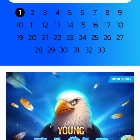
1
2
3
4
5
6
7
8
9
10
11
12
13
14
15
16
17
18
19
20
21
22
23
24
25
26
27
28
29
30
31
32
33