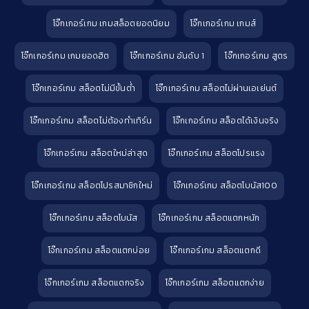
โจ๊กเกอร์เกม เกมสล็อตยอดนิยม
โจ๊กเกอร์เกม เกมส์
โจ๊กเกอร์เกม เกมยอดฮิต
โจ๊กเกอร์เกม อันดับ 1
โจ๊กเกอร์เกม สูตร
โจ๊กเกอร์เกม สล็อตไม่มีขั้นต่ำ
โจ๊กเกอร์เกม สล็อตไม่ผ่านเอเย่นต์
โจ๊กเกอร์เกม สล็อตไม่ต้องทำเทิร์น
โจ๊กเกอร์เกม สล็อตได้เงินจริง
โจ๊กเกอร์เกม สล็อตใหม่ล่าสุด
โจ๊กเกอร์เกม สล็อตโปรแรง
โจ๊กเกอร์เกม สล็อตโปรสมาชิกใหม่
โจ๊กเกอร์เกม สล็อตโบนัส100
โจ๊กเกอร์เกม สล็อตโบนัส
โจ๊กเกอร์เกม สล็อตแตกหนัก
โจ๊กเกอร์เกม สล็อตแตกบ่อย
โจ๊กเกอร์เกม สล็อตแตกดี
โจ๊กเกอร์เกม สล็อตแตกจริง
โจ๊กเกอร์เกม สล็อตแตกง่าย