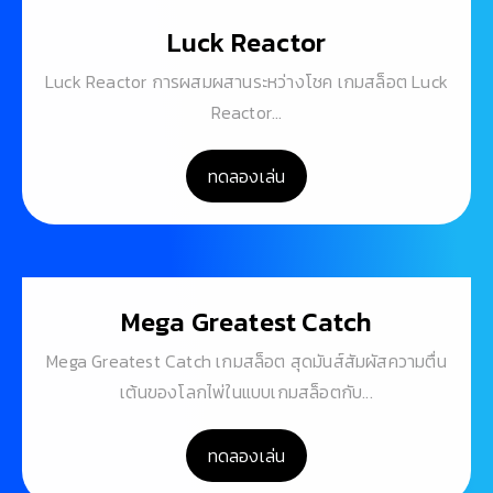
Luck Reactor
Luck Reactor การผสมผสานระหว่างโชค เกมสล็อต Luck
Reactor...
ทดลองเล่น
Mega Greatest Catch
Mega Greatest Catch เกมสล็อต สุดมันส์สัมผัสความตื่น
เต้นของโลกไพ่ในแบบเกมสล็อตกับ...
ทดลองเล่น