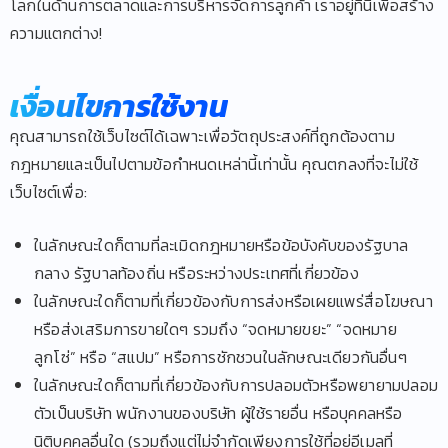
โลกในด้านการตลาดและการบริหารจัดการลูกค้า เราอยู่ที่นี่เพื่อสร้าง
ความแตกต่าง!
เงื่อนไขการใช้งาน
คุณสามารถใช้เว็บไซต์ได้เฉพาะเพื่อวัตถุประสงค์ที่ถูกต้องตาม
กฎหมายและเป็นไปตามข้อกำหนดเหล่านี้เท่านั้น คุณตกลงที่จะไม่ใช้
เว็บไซต์เพื่อ:
ในลักษณะใดก็ตามที่ละเมิดกฎหมายหรือข้อบังคับของรัฐบาล
กลาง รัฐบาลท้องถิ่น หรือระหว่างประเทศที่เกี่ยวข้อง
ในลักษณะใดก็ตามที่เกี่ยวข้องกับการส่งหรือเผยแพร่สื่อโฆษณา
หรือส่งเสริมการขายใดๆ รวมถึง “จดหมายขยะ” “จดหมาย
ลูกโซ่” หรือ “สแปม” หรือการชักชวนในลักษณะเดียวกันอื่นๆ
ในลักษณะใดก็ตามที่เกี่ยวข้องกับการปลอมตัวหรือพยายามปลอม
ตัวเป็นบริษัท พนักงานของบริษัท ผู้ใช้รายอื่น หรือบุคคลหรือ
นิติบุคคลอื่นใด (รวมถึงแต่ไม่จำกัดเพียงการใช้ที่อยู่อีเมลที่