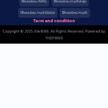
โจ๊กเกอร์เกม ทำกำไร
โจ๊กเกอร์เกม ทางเข้าล่าสุด
โจ๊กเกอร์เกม ทางเข้าปี2026
โจ๊กเกอร์เกม ทางเข้า
Term and condition
Copyright © 2025 เทพ1688. All Rights Reserved. Powered by
THEP1688