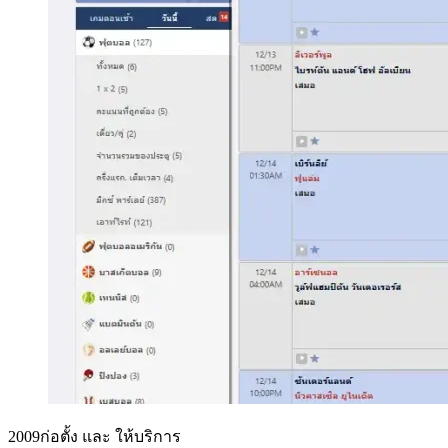
2009
ก่อตั้ง และ ให้บริการ