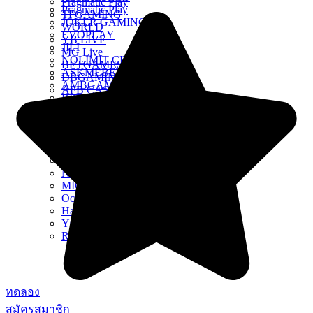
Pragmatic Play
Pragmatic Play
TFGAMING
JOKER GAMING
WORLD
EVOPLAY
YB LIVE
JILI
MG Live
NOLIMIT CITY
BETGAMES
ASKMEBET
DBGAMING
AMBGAMING
AFB CASINO
RICH88
AE Sexy
Relax Gaming
PRETTY GAMING
5G GAMES
Dream Gaming
BETGAMES
AG Asia Gaming
YGR
SIMPLEPLAY
NETENT
MICROGAMING
Octoplay
Hacksaw Gaming
YGGDRASIL GAMING
RED TIGER
ทดลอง
สมัครสมาชิก