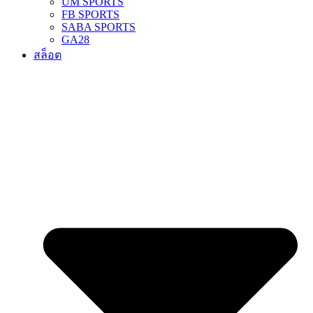
UM SPORTS
FB SPORTS
SABA SPORTS
GA28
สล็อต