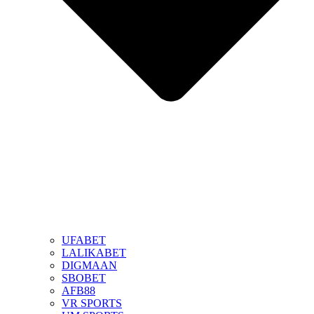
UFABET
LALIKABET
DIGMAAN
SBOBET
AFB88
VR SPORTS