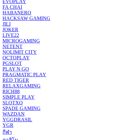
EVOPLAY
FA CHAI
HABANERO
HACKSAW GAMING
JILI
JOKER
LIVE22
MICROGAMING
NETENT
NOLIMIT CITY
OCTOPLAY
PGSLOT
PLAY N GO
PRAGMATIC PLAY
RED TIGER
RELAXGAMING
RICH88
SIMPLE PLAY
SLOTXO
SPADE GAMING
WAZDAN
YGGDRASIL
YGR
กีฬา
คาสิโน