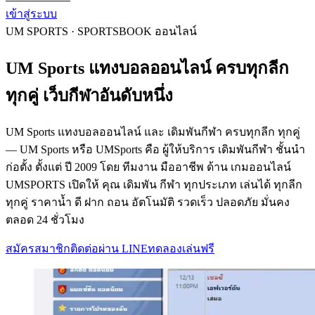
เข้าสู่ระบบ
UM SPORTS · SPORTSBOOK ออนไลน์
UM Sports แทงบอลออนไลน์ ครบทุกลีก
ทุกคู่ เว็บกีฬาอันดับหนึ่ง
UM Sports แทงบอลออนไลน์ และ เดิมพันกีฬา ครบทุกลีก ทุกคู่
— UM Sports หรือ UMSports คือ ผู้ให้บริการ เดิมพันกีฬา ชั้นนำ
ก่อตั้ง ตั้งแต่ ปี 2009 โดย ทีมงาน มืออาชีพ ด้าน เกมออนไลน์
UMSPORTS เปิดให้ คุณ เดิมพัน กีฬา ทุกประเภท เล่นได้ ทุกลีก
ทุกคู่ ราคาน้ำ ดี ฝาก ถอน อัตโนมัติ รวดเร็ว ปลอดภัย มั่นคง
ตลอด 24 ชั่วโมง
สมัครสมาชิก
ติดต่อผ่าน LINE
ทดลองเล่นฟรี