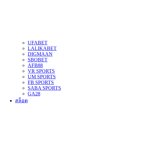
UFABET
LALIKABET
DIGMAAN
SBOBET
AFB88
VR SPORTS
UM SPORTS
FB SPORTS
SABA SPORTS
GA28
สล็อต