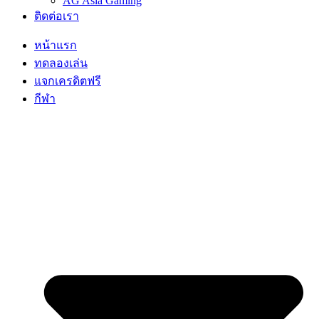
AG Asia Gaming
ติดต่อเรา
หน้าแรก
ทดลองเล่น
แจกเครดิตฟรี
กีฬา