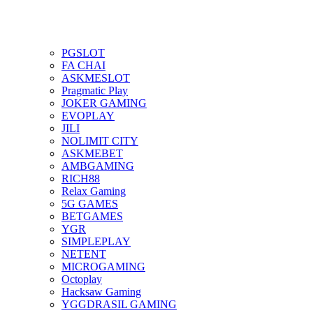
PGSLOT
FA CHAI
ASKMESLOT
Pragmatic Play
JOKER GAMING
EVOPLAY
JILI
NOLIMIT CITY
ASKMEBET
AMBGAMING
RICH88
Relax Gaming
5G GAMES
BETGAMES
YGR
SIMPLEPLAY
NETENT
MICROGAMING
Octoplay
Hacksaw Gaming
YGGDRASIL GAMING