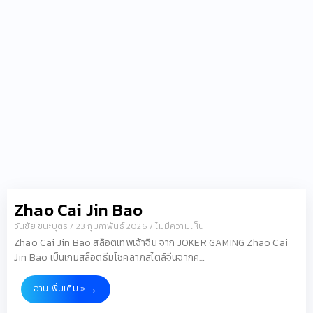
Zhao Cai Jin Bao
วันชัย ชนะบุตร
23 กุมภาพันธ์ 2026
ไม่มีความเห็น
Zhao Cai Jin Bao สล็อตเทพเจ้าจีน จาก JOKER GAMING Zhao Cai
Jin Bao เป็นเกมสล็อตธีมโชคลาภสไตล์จีนจากค…
อ่านเพิ่มเติม »