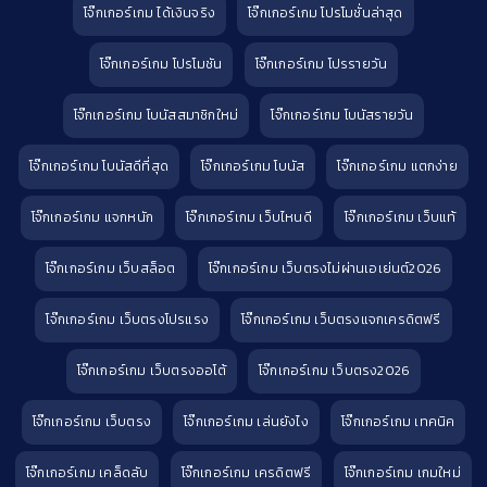
โจ๊กเกอร์เกม ได้เงินจริง
โจ๊กเกอร์เกม โปรโมชั่นล่าสุด
โจ๊กเกอร์เกม โปรโมชัน
โจ๊กเกอร์เกม โปรรายวัน
โจ๊กเกอร์เกม โบนัสสมาชิกใหม่
โจ๊กเกอร์เกม โบนัสรายวัน
โจ๊กเกอร์เกม โบนัสดีที่สุด
โจ๊กเกอร์เกม โบนัส
โจ๊กเกอร์เกม แตกง่าย
โจ๊กเกอร์เกม แจกหนัก
โจ๊กเกอร์เกม เว็บไหนดี
โจ๊กเกอร์เกม เว็บแท้
โจ๊กเกอร์เกม เว็บสล็อต
โจ๊กเกอร์เกม เว็บตรงไม่ผ่านเอเย่นต์2026
โจ๊กเกอร์เกม เว็บตรงโปรแรง
โจ๊กเกอร์เกม เว็บตรงแจกเครดิตฟรี
โจ๊กเกอร์เกม เว็บตรงออโต้
โจ๊กเกอร์เกม เว็บตรง2026
โจ๊กเกอร์เกม เว็บตรง
โจ๊กเกอร์เกม เล่นยังไง
โจ๊กเกอร์เกม เทคนิค
โจ๊กเกอร์เกม เคล็ดลับ
โจ๊กเกอร์เกม เครดิตฟรี
โจ๊กเกอร์เกม เกมใหม่