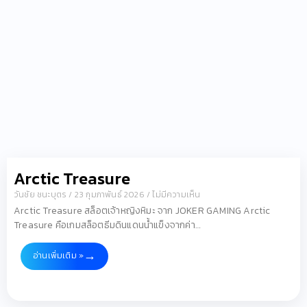
Arctic Treasure
วันชัย ชนะบุตร
23 กุมภาพันธ์ 2026
ไม่มีความเห็น
Arctic Treasure สล็อตเจ้าหญิงหิมะ จาก JOKER GAMING Arctic
Treasure คือเกมสล็อตธีมดินแดนน้ำแข็งจากค่า…
อ่านเพิ่มเติม »