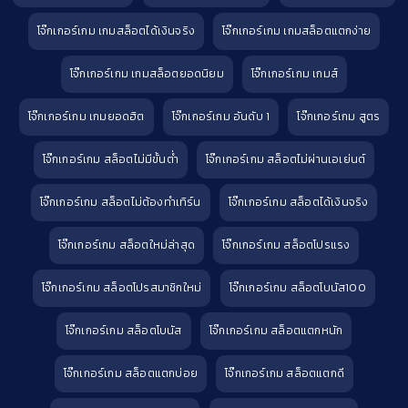
โจ๊กเกอร์เกม เกมสล็อตได้เงินจริง
โจ๊กเกอร์เกม เกมสล็อตแตกง่าย
โจ๊กเกอร์เกม เกมสล็อตยอดนิยม
โจ๊กเกอร์เกม เกมส์
โจ๊กเกอร์เกม เกมยอดฮิต
โจ๊กเกอร์เกม อันดับ 1
โจ๊กเกอร์เกม สูตร
โจ๊กเกอร์เกม สล็อตไม่มีขั้นต่ำ
โจ๊กเกอร์เกม สล็อตไม่ผ่านเอเย่นต์
โจ๊กเกอร์เกม สล็อตไม่ต้องทำเทิร์น
โจ๊กเกอร์เกม สล็อตได้เงินจริง
โจ๊กเกอร์เกม สล็อตใหม่ล่าสุด
โจ๊กเกอร์เกม สล็อตโปรแรง
โจ๊กเกอร์เกม สล็อตโปรสมาชิกใหม่
โจ๊กเกอร์เกม สล็อตโบนัส100
โจ๊กเกอร์เกม สล็อตโบนัส
โจ๊กเกอร์เกม สล็อตแตกหนัก
โจ๊กเกอร์เกม สล็อตแตกบ่อย
โจ๊กเกอร์เกม สล็อตแตกดี