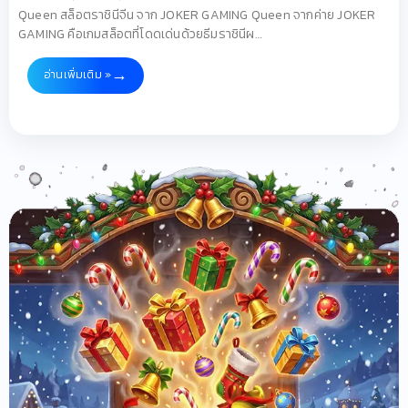
Queen สล็อตราชินีจีน จาก JOKER GAMING Queen จากค่าย JOKER
GAMING คือเกมสล็อตที่โดดเด่นด้วยธีมราชินีผ…
อ่านเพิ่มเติม »