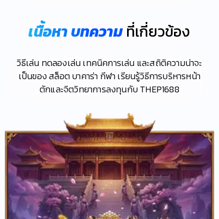
เนื้อหา บทความ
ที่เกี่ยวข้อง
วิธีเล่น ทดลองเล่น เทคนิคการเล่น และสถิติความน่าจะ
เป็นของ สล็อต บาคาร่า กีฬา เรียนรู้วิธีการบริหารหน้า
ตักและจิตวิทยาการลงทุนกับ THEP1688