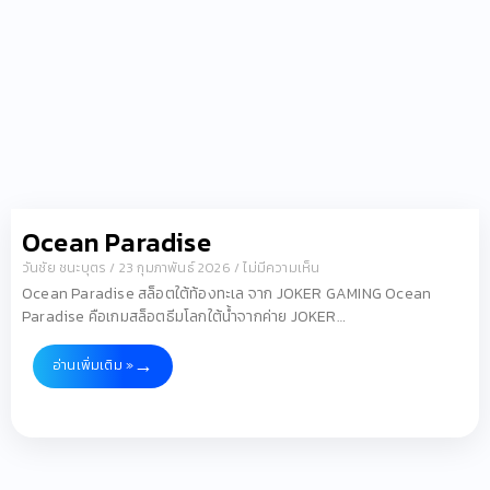
Ocean Paradise
วันชัย ชนะบุตร
23 กุมภาพันธ์ 2026
ไม่มีความเห็น
Ocean Paradise สล็อตใต้ท้องทะเล จาก JOKER GAMING Ocean
Paradise คือเกมสล็อตธีมโลกใต้น้ำจากค่าย JOKER…
อ่านเพิ่มเติม »