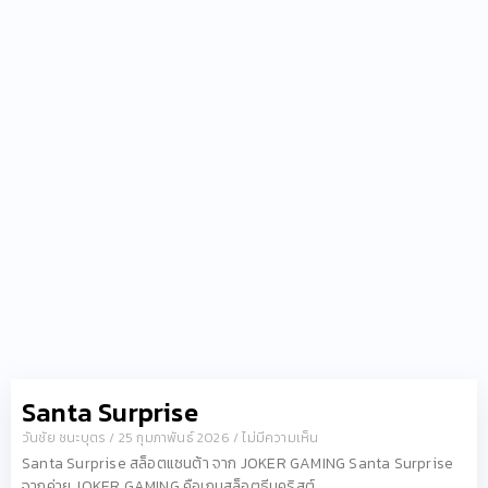
Santa Surprise
วันชัย ชนะบุตร
25 กุมภาพันธ์ 2026
ไม่มีความเห็น
Santa Surprise สล็อตแซนต้า จาก JOKER GAMING Santa Surprise
จากค่าย JOKER GAMING คือเกมสล็อตธีมคริสต์…