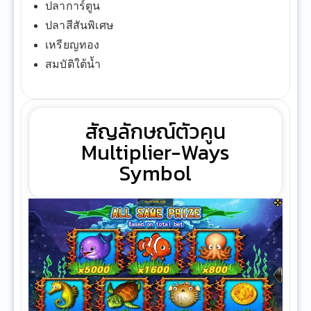
ปลาการ์ตูน
ปลาสีสันพิเศษ
เหรียญทอง
สมบัติใต้น้ำ
สัญลักษณ์ตัวคูน
Multiplier-Ways
Symbol