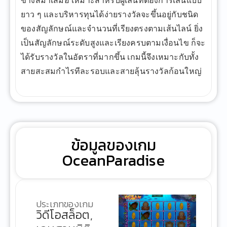
ข้างสม่ำเสมอ เหมาะสำหรับผู้เล่นที่ต้องการเล่นแบบ
ยาว ๆ และบริหารทุนได้ง่ายรางวัลจะขึ้นอยู่กับชนิด
ของสัญลักษณ์และจำนวนที่เรียงตรงตามเส้นไลน์ ยิ่ง
เป็นสัญลักษณ์ระดับสูงและเรียงครบตามเงื่อนไข ก็จะ
ได้รับรางวัลในอัตราที่มากขึ้น เกมนี้จึงเหมาะกับทั้ง
สายสะสมกำไรทีละรอบและสายลุ้นรางวัลก้อนใหญ่
ข้อมูลของเกม
OceanParadise
ประเภทของเกม
วิดีโอสล็อต,