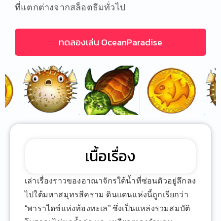
ที่แตกต่างจากสล็อตธีมทั่วไป
ทดลองเล่น OceanParadise
เนื้อเรื่อง
เล่าเรื่องราวของอาณาจักรใต้น้ำที่ซ่อนตัวอยู่ลึกลง
ไปใต้มหาสมุทรสีคราม ดินแดนแห่งนี้ถูกเรียกว่า
“พาราไดซ์แห่งท้องทะเล” ซึ่งเป็นแหล่งรวมสมบัติ