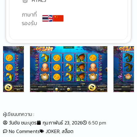
ภาษาที่
รองรับ
ผู้เขียนบทความ :
วันชัย ชนะบุตร
กุมภาพันธ์ 23, 2026
6:50 pm
No Comments
JOKER
,
สล็อต