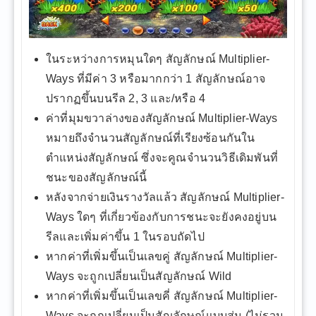
ในระหว่างการหมุนใดๆ สัญลักษณ์ Multiplier-
Ways ที่มีค่า 3 หรือมากกว่า 1 สัญลักษณ์อาจ
ปรากฏขึ้นบนรีล 2, 3 และ/หรือ 4
ค่าที่มุมขวาล่างของสัญลักษณ์ Multiplier-Ways
หมายถึงจำนวนสัญลักษณ์ที่เรียงซ้อนกันใน
ตำแหน่งสัญลักษณ์ ซึ่งจะคูณจำนวนวิธีเดิมพันที่
ชนะของสัญลักษณ์นี้
หลังจากจ่ายเงินรางวัลแล้ว สัญลักษณ์ Multiplier-
Ways ใดๆ ที่เกี่ยวข้องกับการชนะจะยังคงอยู่บน
รีลและเพิ่มค่าขึ้น 1 ในรอบถัดไป
หากค่าที่เพิ่มขึ้นเป็นเลขคู่ สัญลักษณ์ Multiplier-
Ways จะถูกเปลี่ยนเป็นสัญลักษณ์ Wild
หากค่าที่เพิ่มขึ้นเป็นเลขคี่ สัญลักษณ์ Multiplier-
Ways จะถูกเปลี่ยนเป็นสัญลักษณ์แบบสุ่ม (ไม่รวม