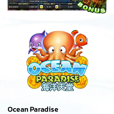
Ocean Paradise