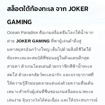
สล็อตใต้ท้องทะเล จาก JOKER
GAMING
Ocean Paradise คือเกมสล็อตธีมโลกใต้น้ำจาก
ค่าย
JOKER GAMING
ที่พาผู้เล่นดำดิ่งสู่
มหาสมุทรอันกว้างใหญ่ เต็มไปด้วยสิ่งมีชีวิตใต้
ท้องทะเลและสมบัติที่ซ่อนอยู่ในดินแดนลึกสุด
สายตา ตัวเกมโดดเด่นด้วยกราฟิกสีฟ้าน้ำทะเล
สดใส ตัวละครสัตว์ทะเลน่ารัก และบรรยากาศที่
ให้ความรู้สึกผ่อนคลายแต่แฝงด้วยความตื่นเต้น
เหมาะสำหรับผู้เล่นที่ชื่นชอบเกมสล็อตแนวทะเล
เล่นง่าย ลุ้นรางวัลได้ต่อเนื่อง และให้ประสบการณ์