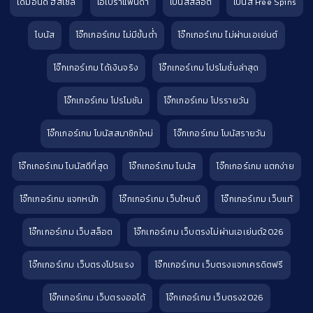
ไดมอนด์ ฮัสเซิล
โอเปร่าแพนด้า
โบนัสสล็อต
โบนัส Free Spins
โบนัส
โจ๊กเกอร์เกม ไม่มีขั้นต่ำ
โจ๊กเกอร์เกม ไม่ผ่านเอเย่นต์
โจ๊กเกอร์เกม ได้เงินจริง
โจ๊กเกอร์เกม โปรโมชั่นล่าสุด
โจ๊กเกอร์เกม โปรโมชัน
โจ๊กเกอร์เกม โปรรายวัน
โจ๊กเกอร์เกม โบนัสสมาชิกใหม่
โจ๊กเกอร์เกม โบนัสรายวัน
โจ๊กเกอร์เกม โบนัสดีที่สุด
โจ๊กเกอร์เกม โบนัส
โจ๊กเกอร์เกม แตกง่าย
โจ๊กเกอร์เกม แจกหนัก
โจ๊กเกอร์เกม เว็บไหนดี
โจ๊กเกอร์เกม เว็บแท้
โจ๊กเกอร์เกม เว็บสล็อต
โจ๊กเกอร์เกม เว็บตรงไม่ผ่านเอเย่นต์2026
โจ๊กเกอร์เกม เว็บตรงโปรแรง
โจ๊กเกอร์เกม เว็บตรงแจกเครดิตฟรี
โจ๊กเกอร์เกม เว็บตรงออโต้
โจ๊กเกอร์เกม เว็บตรง2026