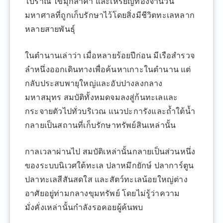
โบราณ ไข่มุกล้ำค่า และเหรียญทองจำนวน
มหาศาลที่ถูกเก็บรักษาไว้โดยสิ่งมีชีวิตทะเลหลาก
หลายสายพันธุ์
ในตำนานเล่าว่า เมื่อหลายร้อยปีก่อน มีเรือสำรวจ
ลำหนึ่งออกเดินทางเพื่อค้นหาเกาะในตำนาน แต่
กลับประสบพายุใหญ่และอับปางลงกลาง
มหาสมุทร สมบัติทั้งหมดจมลงสู่ก้นทะเลและ
กระจายตัวไปทั่วบริเวณ แนวปะการังและถ้ำใต้น้ำ
กลายเป็นสถานที่เก็บรักษาทรัพย์สินเหล่านั้น
กาลเวลาผ่านไป สมบัติเหล่านั้นกลายเป็นส่วนหนึ่ง
ของระบบนิเวศใต้ทะเล ปลาหมึกยักษ์ ปลาการ์ตูน
ปลาทะเลสีสันสดใส และสัตว์ทะเลน้อยใหญ่ต่าง
อาศัยอยู่ท่ามกลางขุมทรัพย์ โดยไม่รู้ว่าความ
มั่งคั่งเหล่านั้นกำลังรอคอยผู้ค้นพบ