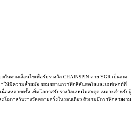
ยงกันตามเงื่อนไขเพื่อรับรางวัล CHAINSPIN ค่าย YGR เป็นเกม
บมาให้มีความล้ำสมัย ผสมผสานกราฟิกสีสันสดใสและเอฟเฟกต์ที่
เนื่องหลายครั้ง เพิ่มโอกาสรับรางวัลแบบไม่สะดุด เหมาะสำหรับผู้
ุกและโอกาสรับรางวัลหลายครั้งในรอบเดียว ตัวเกมมีกราฟิกสวยงาม