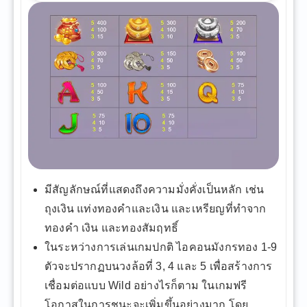
มีสัญลักษณ์ที่แสดงถึงความมั่งคั่งเป็นหลัก เช่น
ถุงเงิน แท่งทองคำและเงิน และเหรียญที่ทำจาก
ทองคำ เงิน และทองสัมฤทธิ์
ในระหว่างการเล่นเกมปกติ ไอคอนมังกรทอง 1-9
ตัวจะปรากฏบนวงล้อที่ 3, 4 และ 5 เพื่อสร้างการ
เชื่อมต่อแบบ Wild อย่างไรก็ตาม ในเกมฟรี
โอกาสในการชนะจะเพิ่มขึ้นอย่างมาก โดย