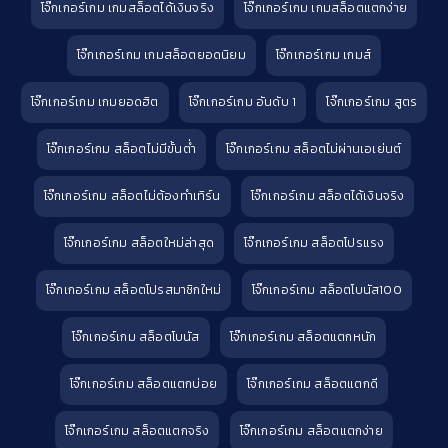
โจ๊กเกอร์เกม เกมสล็อตได้เงินจริง
โจ๊กเกอร์เกม เกมสล็อตแตกง่าย
โจ๊กเกอร์เกม เกมสล็อตยอดนิยม
โจ๊กเกอร์เกม เกมส์
โจ๊กเกอร์เกม เกมยอดฮิต
โจ๊กเกอร์เกม อันดับ 1
โจ๊กเกอร์เกม สูตร
โจ๊กเกอร์เกม สล็อตไม่มีขั้นต่ำ
โจ๊กเกอร์เกม สล็อตไม่ผ่านเอเย่นต์
โจ๊กเกอร์เกม สล็อตไม่ต้องทำเทิร์น
โจ๊กเกอร์เกม สล็อตได้เงินจริง
โจ๊กเกอร์เกม สล็อตใหม่ล่าสุด
โจ๊กเกอร์เกม สล็อตโปรแรง
โจ๊กเกอร์เกม สล็อตโปรสมาชิกใหม่
โจ๊กเกอร์เกม สล็อตโบนัส100
โจ๊กเกอร์เกม สล็อตโบนัส
โจ๊กเกอร์เกม สล็อตแตกหนัก
โจ๊กเกอร์เกม สล็อตแตกบ่อย
โจ๊กเกอร์เกม สล็อตแตกดี
โจ๊กเกอร์เกม สล็อตแตกจริง
โจ๊กเกอร์เกม สล็อตแตกง่าย