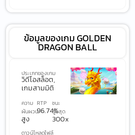
ข้อมูลของเกม GOLDEN
DRAGON BALL
ประเภทของเกม
วิดีโอสล็อต,
เกมสามมิติ
ความ
RTP
ชนะ
96.74%
ผันผวน
สูงสุด
สูง
300x
ดาวน์โหลด
ไฟล์