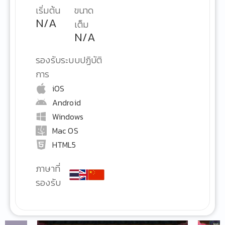
เริ่มต้น
ขนาด
N/A
เต็ม
N/A
รองรับระบบปฏิบัติ
การ
iOS
Android
Windows
Mac OS
HTML5
ภาษาที่
รองรับ