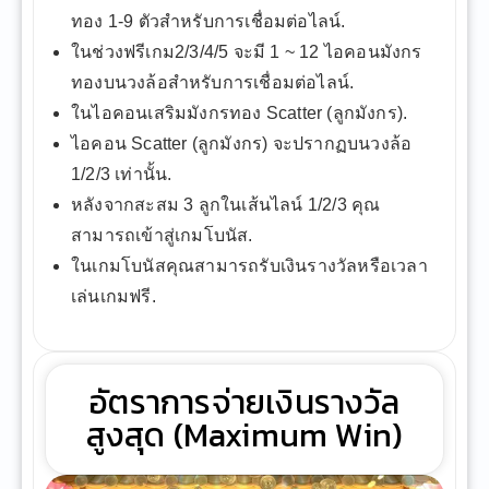
ทอง 1-9 ตัวสำหรับการเชื่อมต่อไลน์.
ในช่วงฟรีเกม2/3/4/5 จะมี 1 ~ 12 ไอคอนมังกร
ทองบนวงล้อสำหรับการเชื่อมต่อไลน์.
ในไอคอนเสริมมังกรทอง Scatter (ลูกมังกร).
ไอคอน Scatter (ลูกมังกร) จะปรากฏบนวงล้อ
1/2/3 เท่านั้น.
หลังจากสะสม 3 ลูกในเส้นไลน์ 1/2/3 คุณ
สามารถเข้าสู่เกมโบนัส.
ในเกมโบนัสคุณสามารถรับเงินรางวัลหรือเวลา
เล่นเกมฟรี.
อัตราการจ่ายเงินรางวัล
สูงสุด (Maximum Win)