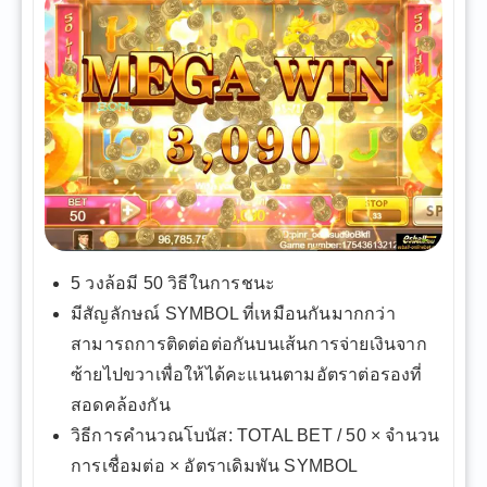
5 วงล้อมี 50 วิธีในการชนะ
มีสัญลักษณ์ SYMBOL ที่เหมือนกันมากกว่า
สามารถการติดต่อต่อกันบนเส้นการจ่ายเงินจาก
ซ้ายไปขวาเพื่อให้ได้คะแนนตามอัตราต่อรองที่
สอดคล้องกัน
วิธีการคำนวณโบนัส: TOTAL BET / 50 × จำนวน
การเชื่อมต่อ × อัตราเดิมพัน SYMBOL