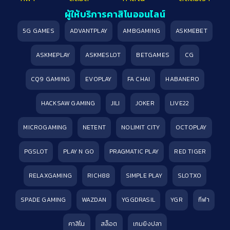
ผู้ให้บริการคาสิโนออนไลน์
5G GAMES
ADVANTPLAY
AMBGAMING
ASKMEBET
ASKMEPLAY
ASKMESLOT
BETGAMES
CG
CQ9 GAMING
EVOPLAY
FA CHAI
HABANERO
HACKSAW GAMING
JILI
JOKER
LIVE22
MICROGAMING
NETENT
NOLIMIT CITY
OCTOPLAY
PGSLOT
PLAY N GO
PRAGMATIC PLAY
RED TIGER
RELAXGAMING
RICH88
SIMPLE PLAY
SLOTXO
SPADE GAMING
WAZDAN
YGGDRASIL
YGR
กีฬา
คาสิโน
สล็อต
เกมยิงปลา