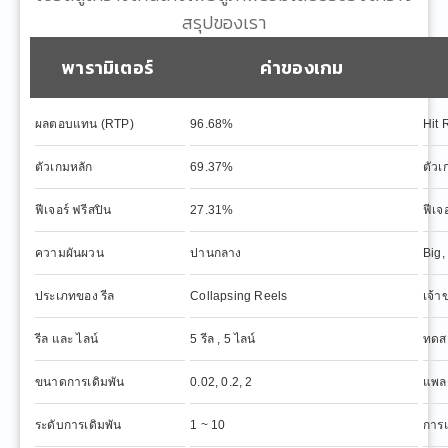
สรุปของเรา
พารามิเตอร์
ค่าของเกม
ผลตอบแทน (RTP)
96.68%
Hit 
ตัวเกมหลัก
69.37%
ตัวเ
ฟีเจอร์ ฟรีสปิน
27.31%
ฟีเจ
ความผันผวน
ปานกลาง
Big
ประเภทของ รีล
Collapsing Reels
เจ้า
รีล และ ไลน์
5 รีล , 5 ไลน์
ทดส
ขนาดการเดิมพัน
0.02, 0.2, 2
แพลต
ระดับการเดิมพัน
1 ~ 10
การ