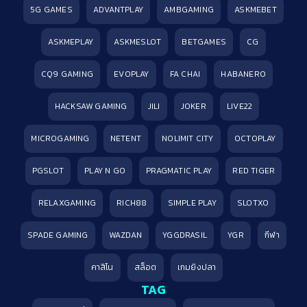
5G GAMES
ADVANTPLAY
AMBGAMING
ASKMEBET
ASKMEPLAY
ASKMESLOT
BETGAMES
CG
CQ9 GAMING
EVOPLAY
FA CHAI
HABANERO
HACKSAW GAMING
JILI
JOKER
LIVE22
MICROGAMING
NETENT
NOLIMIT CITY
OCTOPLAY
PGSLOT
PLAY N GO
PRAGMATIC PLAY
RED TIGER
RELAXGAMING
RICH88
SIMPLE PLAY
SLOTXO
SPADE GAMING
WAZDAN
YGGDRASIL
YGR
กีฬา
คาสิโน
สล็อต
เกมยิงปลา
TAG