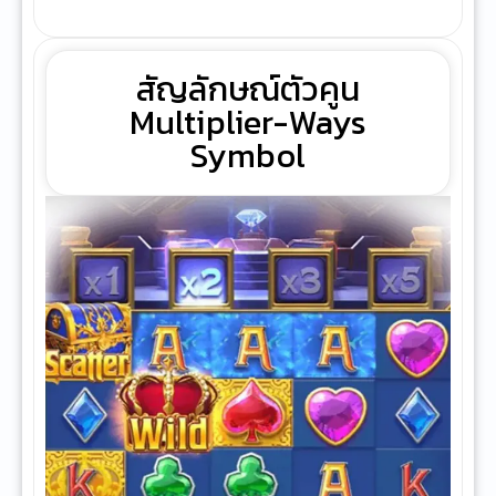
สัญลักษณ์ตัวคูน
Multiplier-Ways
Symbol