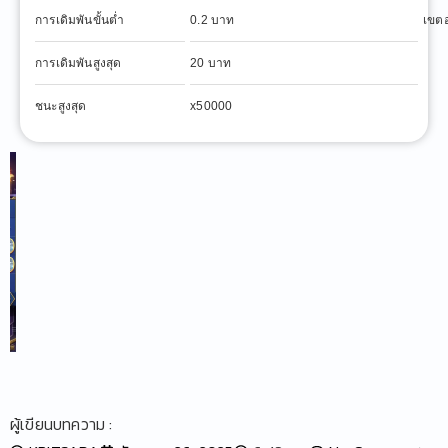
การเดิมพันขั้นต่ำ
0.2 บาท
เขต
การเดิมพันสูงสุด
20 บาท
ชนะสูงสุด
x50000
ผู้เขียนบทความ :