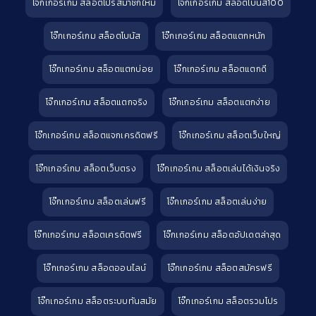
โจ๊กเกอร์เกม สล็อตโปรสมาชิกใหม่
โจ๊กเกอร์เกม สล็อตโบนัส100
โจ๊กเกอร์เกม สล็อตโบนัส
โจ๊กเกอร์เกม สล็อตแตกหนัก
โจ๊กเกอร์เกม สล็อตแตกบ่อย
โจ๊กเกอร์เกม สล็อตแตกดี
โจ๊กเกอร์เกม สล็อตแตกจริง
โจ๊กเกอร์เกม สล็อตแตกง่าย
โจ๊กเกอร์เกม สล็อตแจกเครดิตฟรี
โจ๊กเกอร์เกม สล็อตเว็บใหญ่
โจ๊กเกอร์เกม สล็อตเว็บตรง
โจ๊กเกอร์เกม สล็อตเล่นได้เงินจริง
โจ๊กเกอร์เกม สล็อตเล่นฟรี
โจ๊กเกอร์เกม สล็อตเล่นง่าย
โจ๊กเกอร์เกม สล็อตเครดิตฟรี
โจ๊กเกอร์เกม สล็อตอัปเดตล่าสุด
โจ๊กเกอร์เกม สล็อตออนไลน์
โจ๊กเกอร์เกม สล็อตสมัครฟรี
โจ๊กเกอร์เกม สล็อตระบบทันสมัย
โจ๊กเกอร์เกม สล็อตรวมโปร