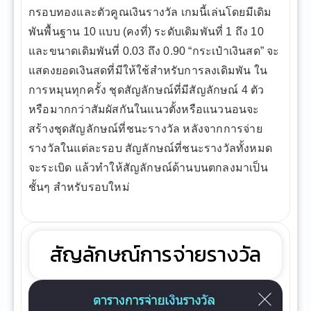
กรอบทองและตัวคูณเงินรางวัล เกมนี้เล่นโดยมีเดิม
พันพื้นฐาน 10 แบบ (คงที่) ระดับเดิมพันที่ 1 ถึง 10
และขนาดเดิมพันที่ 0.03 ถึง 0.90 “กระเป๋าเงินสด” จะ
แสดงยอดเงินสดที่มีให้ใช้สำหรับการลงเดิมพัน ใน
การหมุนทุกครั้ง ชุดสัญลักษณ์ที่มีสัญลักษณ์ 4 ตัว
หรือมากกว่าสัมผัสกันในแนวตั้งหรือแนวนอนจะ
สร้างชุดสัญลักษณ์ที่ชนะรางวัล หลังจากการจ่าย
รางวัลในแต่ละรอบ สัญลักษณ์ที่ชนะรางวัลทั้งหมด
จะระเบิด แล้วทำให้สัญลักษณ์ด้านบนตกลงมาเป็น
ชั้นๆ สำหรับรอบใหม่
สัญลักษณ์การจ่ายรางวัล