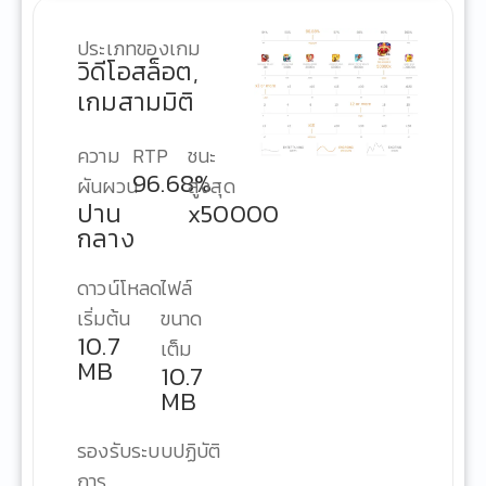
ประเภทของเกม
วิดีโอสล็อต,
เกมสามมิติ
ความ
RTP
ชนะ
96.68%
ผันผวน
สูงสุด
ปาน
x50000
กลาง
ดาวน์โหลด
ไฟล์
เริ่มต้น
ขนาด
10.7
เต็ม
MB
10.7
MB
รองรับระบบปฏิบัติ
การ