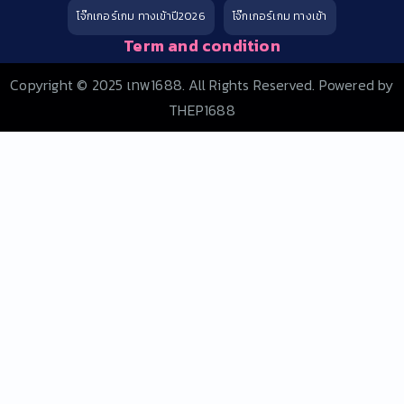
โจ๊กเกอร์เกม ทางเข้าปี2026
โจ๊กเกอร์เกม ทางเข้า
Term and condition
Copyright © 2025 เทพ1688. All Rights Reserved. Powered by
THEP1688