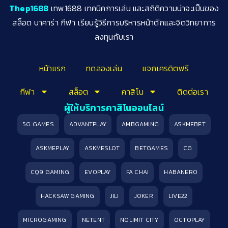
Thep1688
เทพ1688 เทคนิคการเล่น และสถิติความน่าจะเป็นของ
สล็อต บาคาร่า กีฬา เรียนรู้วิธีการบริหารหน้าตักและจิตวิทยาการ
ลงทุนกับเรา
หน้าแรก
ทดลองเล่น
แจกเครดิตฟรี
กีฬา
สล็อต
คาสิโน
ติดต่อเรา
ผู้ให้บริการคาสิโนออนไลน์
5G GAMES
ADVANTPLAY
AMBGAMING
ASKMEBET
ASKMEPLAY
ASKMESLOT
BETGAMES
CG
CQ9 GAMING
EVOPLAY
FA CHAI
HABANERO
HACKSAW GAMING
JILI
JOKER
LIVE22
MICROGAMING
NETENT
NOLIMIT CITY
OCTOPLAY