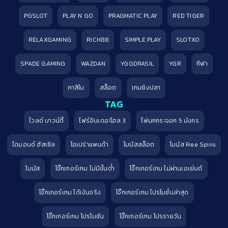
PGSLOT
PLAY N GO
PRAGMATIC PLAY
RED TIGER
RELAXGAMING
RICH88
SIMPLE PLAY
SLOTXO
SPADE GAMING
WAZDAN
YGGDRASIL
YGR
กีฬา
คาสิโน
สล็อต
เกมยิงปลา
TAG
ไวลด์ บาวน์ตี้
ไฟร์อินเดอะโฮล 3
ไพ่นกกระจอก 5 มังกร
ไดมอนด์ ฮัสเซิล
โอเปร่าแพนด้า
โบนัสสล็อต
โบนัส Free Spins
โบนัส
โจ๊กเกอร์เกม ไม่มีขั้นต่ำ
โจ๊กเกอร์เกม ไม่ผ่านเอเย่นต์
โจ๊กเกอร์เกม ได้เงินจริง
โจ๊กเกอร์เกม โปรโมชั่นล่าสุด
โจ๊กเกอร์เกม โปรโมชัน
โจ๊กเกอร์เกม โปรรายวัน