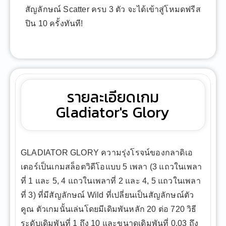
สัญลักษณ์ Scatter ครบ 3 ตัว จะได้เข้าสู่โหมดฟรีส
ปิน 10 ครั้งทันที!
รายละเอียดเกม
Gladiator's Glory
GLADIATOR GLORY ความรุ่งโรจน์ของกลาดิเอ
เตอร์เป็นเกมสล็อตวิดีโอแบบ 5 เพลา (3 แถวในเพลา
ที่ 1 และ 5, 4 แถวในเพลาที่ 2 และ 4, 5 แถวในเพลา
ที่ 3) ที่มีสัญลักษณ์ Wild ที่เปลี่ยนเป็นสัญลักษณ์ตัว
คูณ ตัวเกมนั้นเล่นโดยมีเดิมพันหลัก 20 ต่อ 720 วิธี
ระดับเดิมพันที่ 1 ถึง 10 และขนาดเดิมพันที่ 0.03 ถึง