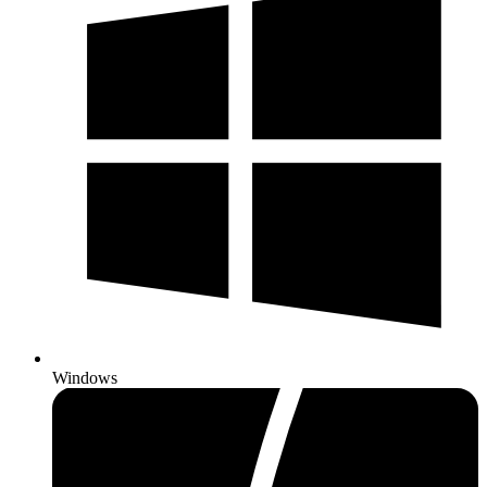
Windows