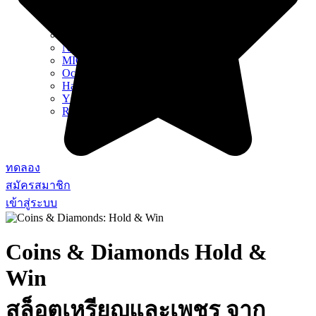
Dream Gaming
BETGAMES
AG Asia Gaming
YGR
SIMPLEPLAY
NETENT
MICROGAMING
Octoplay
Hacksaw Gaming
YGGDRASIL GAMING
RED TIGER
ทดลอง
สมัครสมาชิก
เข้าสู่ระบบ
Coins & Diamonds Hold &
Win
สล็อตเหรียญและเพชร จาก