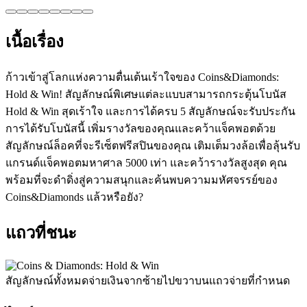
เนื้อเรื่อง
ก้าวเข้าสู่โลกแห่งความตื่นเต้นเร้าใจของ Coins&Diamonds:
Hold & Win! สัญลักษณ์พิเศษแต่ละแบบสามารถกระตุ้นโบนัส
Hold & Win สุดเร้าใจ และการได้ครบ 5 สัญลักษณ์จะรับประกัน
การได้รับโบนัสนี้ เพิ่มรางวัลของคุณและคว้าแจ็คพอตด้วย
สัญลักษณ์ล็อคที่จะรีเซ็ตฟรีสปินของคุณ เติมเต็มวงล้อเพื่อลุ้นรับ
แกรนด์แจ็คพอตมหาศาล 5000 เท่า และคว้ารางวัลสูงสุด คุณ
พร้อมที่จะดำดิ่งสู่ความสนุกและค้นพบความมหัศจรรย์ของ
Coins&Diamonds แล้วหรือยัง?
แถวที่ชนะ
สัญลักษณ์ทั้งหมดจ่ายเงินจากซ้ายไปขวาบนแถวจ่ายที่กำหนด