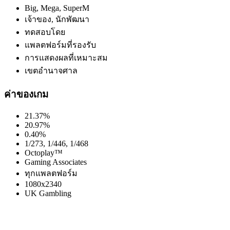
Big, Mega, SuperM
เจ้าของ, นักพัฒนา
ทดสอบโดย
แพลตฟอร์มที่รองรับ
การแสดงผลที่เหมาะสม
เขตอำนาจศาล
ค่าของเกม
21.37%
20.97%
0.40%
1/273, 1/446, 1/468
Octoplay™
Gaming Associates
ทุกแพลตฟอร์ม
1080x2340
UK Gambling