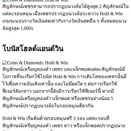
สัญลักษณ์เพชรสามารถปรากฏบนวงล้อได้สูงสุด 2 สัญลักษณ์ใน
แต่ละรอบหมุน เมื่อเพชรปรากฏบนวงล้อระหว่าง Hold & Win
เกมจะมอบรางวัลเงินสดเท่ากับรางวัลเงินสดอื่น ๆ ทั้งหมดบนวง
ล้อสูงสุด 1,000x
โบนัสโฮลด์แอนด์วิน
สัญลักษณ์เหรียญทองคำ เพชร และแจ็กพอตแต่ละสัญลักษณ์มี
โอกาสที่จะเรียกใช้โบนัส Hold & Win การเติบโตของเพชรนั้นมี
ไว้เพื่อความบันเทิงเท่านั้น และไม่มีผลใด ๆ ต่อการเรียกใช้
ฟีเจอร์ดังกล่าว นอกจากนี้ยังมีการเรียกใช้ฟีเจอร์นี้ หากมี
สัญลักษณ์เหรียญทองคำ แจ็กพอต หรือเพชรอย่างน้อย 5
สัญลักษณ์ปรากฏบนวงล้อในรอบหมุนเดียวกัน
Hold & Win เริ่มต้นด้วยรอบหมุนฟรี 3 รอบ แต่ละรอบที่
สัญลักษณ์เหรียญทองคำ เพชร ดาว หรือแจ็กพอตปรากฏบนวง