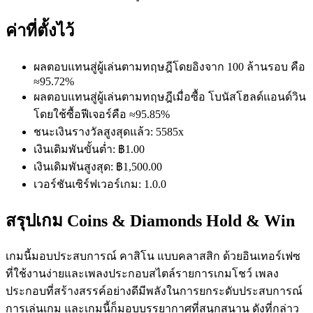
ค่าที่ตั้งไว้
ผลตอบแทนสู่ผู้เล่นตามทฤษฎีโดยอิงจาก 100 ล้านรอบ คือ
≈95.72%
ผลตอบแทนสู่ผู้เล่นตามทฤษฎีเมื่อซื้อ โบนัสโฮลด์แอนด์วิน
โดยใช้ซื้อฟีเจอร์คือ ≈95.85%
ชนะเงินรางวัลสูงสุดแล้ว: 5585x
เงินเดิมพันขั้นต่ำ: ฿1.00
เงินเดิมพันสูงสุด: ฿1,500.00
เวอร์ชันเซิร์ฟเวอร์เกม: 1.0.0
สรุปเกม Coins & Diamonds Hold & Win
เกมนี้มอบประสบการณ์ คาสิโน แบบคลาสสิก ด้วยอินเทอร์เฟซ
ที่ใช้งานง่ายและเพลงประกอบสไตล์รายการเกมโชว์ เพลง
ประกอบที่สร้างสรรค์อย่างดีมีพลังในการยกระดับประสบการณ์
การเล่นเกม และเกมนี้ก็มอบบรรยากาศที่สนุกสนาน ดังที่กล่าว