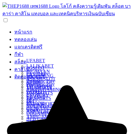
หน้าแรก
ทดลองเล่น
แจกเครดิตฟรี
กีฬา
UFABET
สล็อต
LALIKABET
PGSLOT
คาสิโน
DIGMAAN
FA CHAI
SA GAMING
ติดต่อเรา
SBOBET
ASKMESLOT
Pragmatic Play
AFB88
Pragmatic Play
TFGAMING
VR SPORTS
JOKER GAMING
WORLD
UM SPORTS
EVOPLAY
YB LIVE
FB SPORTS
JILI
MG Live
SABA SPORTS
NOLIMIT CITY
BETGAMES
GA28
ASKMEBET
DBGAMING
AMBGAMING
AFB CASINO
RICH88
AE Sexy
Relax Gaming
PRETTY GAMING
5G GAMES