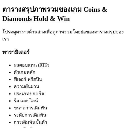
ตารางสรุปภาพรวมของเกม Coins &
Diamonds Hold & Win
โปรดดูตารางด้านล่างเพื่อดูภาพรวมโดยย่อของตารางสรุปของ
เรา
พารามิเตอร์
ผลตอบแทน (RTP)
ตัวเกมหลัก
ฟีเจอร์ ฟรีสปิน
ความผันผวน
ประเภทของ รีล
รีล และ ไลน์
ขนาดการเดิมพัน
ระดับการเดิมพัน
การเดิมพันขั้นต่ำ