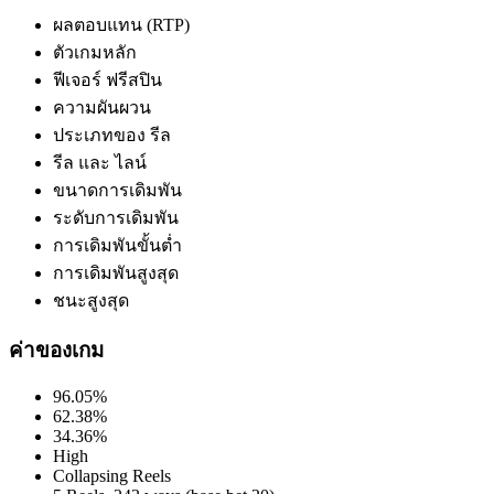
ผลตอบแทน (RTP)
ตัวเกมหลัก
ฟีเจอร์ ฟรีสปิน
ความผันผวน
ประเภทของ รีล
รีล และ ไลน์
ขนาดการเดิมพัน
ระดับการเดิมพัน
การเดิมพันขั้นต่ำ
การเดิมพันสูงสุด
ชนะสูงสุด
ค่าของเกม
96.05%
62.38%
34.36%
High
Collapsing Reels