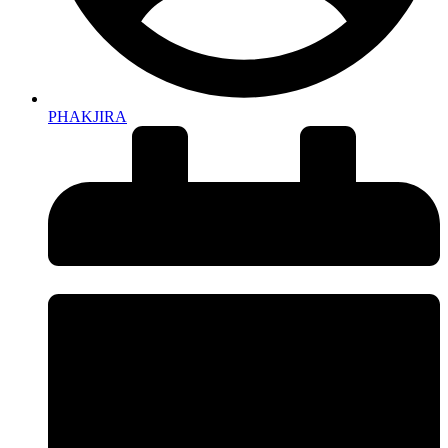
PHAKJIRA