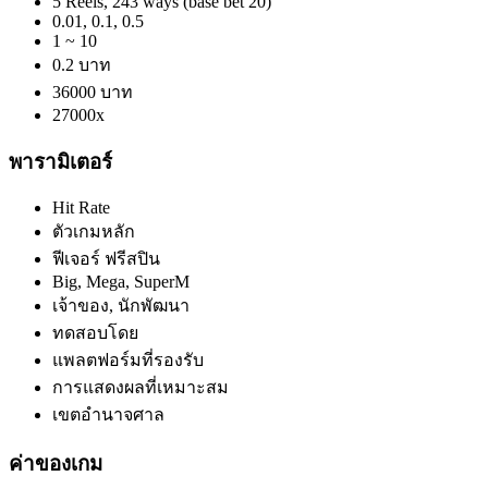
5 Reels, 243 ways (base bet 20)
0.01, 0.1, 0.5
1 ~ 10
0.2 บาท
36000 บาท
27000x
พารามิเตอร์
Hit Rate
ตัวเกมหลัก
ฟีเจอร์ ฟรีสปิน
Big, Mega, SuperM
เจ้าของ, นักพัฒนา
ทดสอบโดย
แพลตฟอร์มที่รองรับ
การแสดงผลที่เหมาะสม
เขตอำนาจศาล
ค่าของเกม