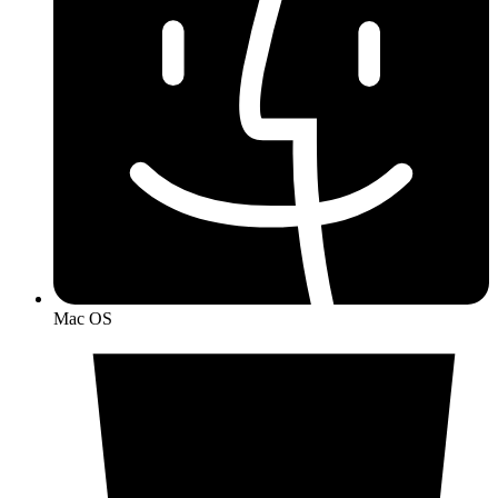
Mac OS