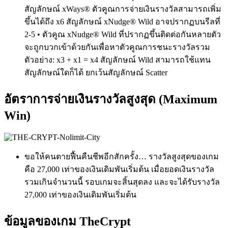
สัญลักษณ์ xWays® ตัวคูณการจ่ายเงินรางวัลสามารถเพิ่ม
ขึ้นได้ถึง x6 สัญลักษณ์ xNudge® Wild อาจปรากฏบนรีลที่
2-5 • ตัวคูณ xNudge® Wild ที่ปรากฏขึ้นติดต่อกันหลายตัว
จะถูกบวกเข้าด้วยกันเพื่อหาตัวคูณการชนะรางวัลรวม
ตัวอย่าง: x3 + x1 = x4 สัญลักษณ์ Wild สามารถใช้แทน
สัญลักษณ์ใดก็ได้ ยกเว้นสัญลักษณ์ Scatter
อัตราการจ่ายเงินรางวัลสูงสุด (Maximum
Win)
ขอให้คนตายฟื้นคืนชีพอีกสักครั้ง… รางวัลสูงสุดของเกม
คือ 27,000 เท่าของเงินเดิมพันเริ่มต้น เมื่อยอดเงินรางวัล
รวมเกินจำนวนนี้ รอบเกมจะสิ้นสุดลง และจะได้รับรางวัล
27,000 เท่าของเงินเดิมพันเริ่มต้น
ข้อมูลของเกม TheCrypt