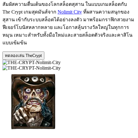
สัมผัสความตื่นเต้นของโลกสล็อตสุสาน ในแบบเกมสล็อตกับ
The Crypt เกมสุดมันส์จาก
Nolimit City
ที่ผสานความสนุกของ
สุสาน เข้ากับระบบสล็อตได้อย่างลงตัว มาพร้อมกราฟิกสวยงาม
ฟีเจอร์โบนัสหลากหลาย และโอกาสลุ้นรางวัลใหญ่ในทุกการ
หมุน เหมาะสำหรับทั้งมือใหม่และสายสล็อตตัวจริงและคาสิโน
แบบเข้มข้น
ทดลองเล่น TheCrypt