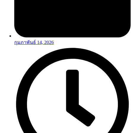
กุมภาพันธ์ 14, 2026