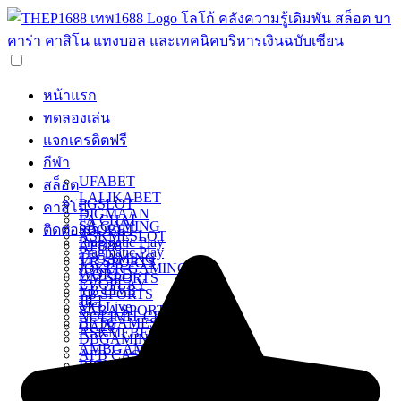
หน้าแรก
ทดลองเล่น
แจกเครดิตฟรี
กีฬา
UFABET
สล็อต
LALIKABET
PGSLOT
คาสิโน
DIGMAAN
FA CHAI
SA GAMING
ติดต่อเรา
SBOBET
ASKMESLOT
Pragmatic Play
AFB88
Pragmatic Play
TFGAMING
VR SPORTS
JOKER GAMING
WORLD
UM SPORTS
EVOPLAY
YB LIVE
FB SPORTS
JILI
MG Live
SABA SPORTS
NOLIMIT CITY
BETGAMES
GA28
ASKMEBET
DBGAMING
AMBGAMING
AFB CASINO
RICH88
AE Sexy
Relax Gaming
PRETTY GAMING
5G GAMES