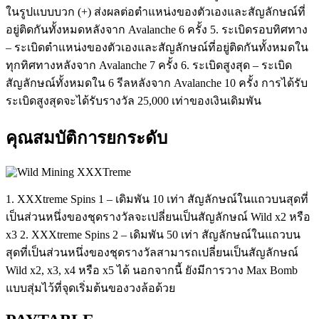
ในรูปแบบบวก (+) ส่งผลต่อตำแหน่งของตัวเองและสัญลักษณ์ที่
อยู่ติดกันทั้งหมดหลังจาก Avalanche 6 ครั้ง 5. ระเบิดรอบทิศทาง
– ระเบิดตำแหน่งของตัวเองและสัญลักษณ์ที่อยู่ติดกันทั้งหมดใน
ทุกทิศทางหลังจาก Avalanche 7 ครั้ง 6. ระเบิดสูงสุด – ระเบิด
สัญลักษณ์ทั้งหมดใน 6 รีลหลังจาก Avalanche 10 ครั้ง การได้รับ
ระเบิดสูงสุดจะได้รับรางวัล 25,000 เท่าของเงินเดิมพัน
คุณสมบัติการยกระดับ
1. XXXtreme Spins 1 – เดิมพัน 10 เท่า สัญลักษณ์ในแถวบนสุดที่
เป็นส่วนหนึ่งของชุดรางวัลจะเปลี่ยนเป็นสัญลักษณ์ Wild x2 หรือ
x3 2. XXXtreme Spins 2 – เดิมพัน 50 เท่า สัญลักษณ์ในแถวบน
สุดที่เป็นส่วนหนึ่งของชุดรางวัลสามารถเปลี่ยนเป็นสัญลักษณ์
Wild x2, x3, x4 หรือ x5 ได้ นอกจากนี้ ยังมีการวาง Max Bomb
แบบสุ่มไว้ที่จุดเริ่มต้นของวงล้อด้วย