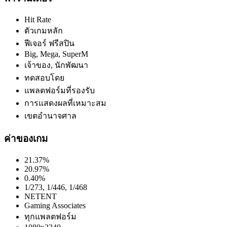
Hit Rate
ตัวเกมหลัก
ฟีเจอร์ ฟรีสปิน
Big, Mega, SuperM
เจ้าของ, นักพัฒนา
ทดสอบโดย
แพลตฟอร์มที่รองรับ
การแสดงผลที่เหมาะสม
เขตอำนาจศาล
ค่าของเกม
21.37%
20.97%
0.40%
1/273, 1/446, 1/468
NETENT
Gaming Associates
ทุกแพลตฟอร์ม