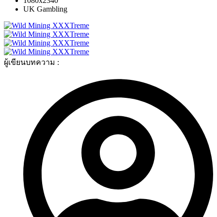
1080x2340
UK Gambling
ผู้เขียนบทความ :