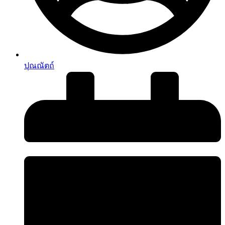
ปุณณัตถ์