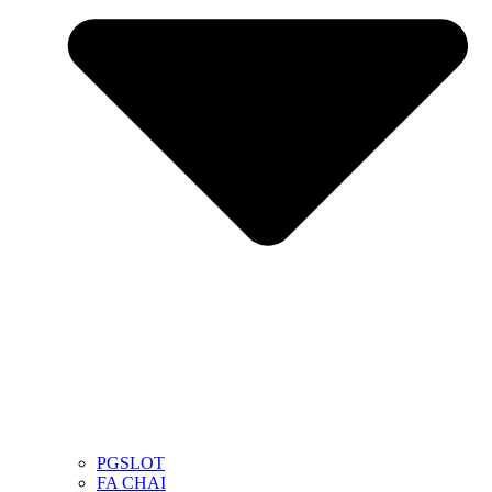
PGSLOT
FA CHAI