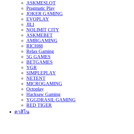
ASKMESLOT
Pragmatic Play
JOKER GAMING
EVOPLAY
JILI
NOLIMIT CITY
ASKMEBET
AMBGAMING
RICH88
Relax Gaming
5G GAMES
BETGAMES
YGR
SIMPLEPLAY
NETENT
MICROGAMING
Octoplay
Hacksaw Gaming
YGGDRASIL GAMING
RED TIGER
คาสิโน