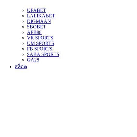
UFABET
LALIKABET
DIGMAAN
SBOBET
AFB88
VR SPORTS
UM SPORTS
FB SPORTS
SABA SPORTS
GA28
สล็อต