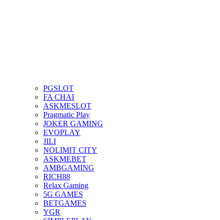
PGSLOT
FA CHAI
ASKMESLOT
Pragmatic Play
JOKER GAMING
EVOPLAY
JILI
NOLIMIT CITY
ASKMEBET
AMBGAMING
RICH88
Relax Gaming
5G GAMES
BETGAMES
YGR