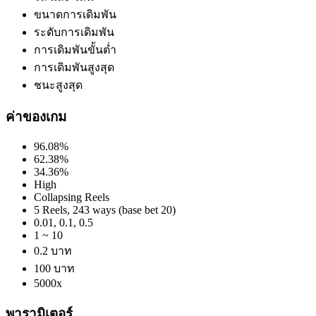
ขนาดการเดิมพัน
ระดับการเดิมพัน
การเดิมพันขั้นต่ำ
การเดิมพันสูงสุด
ชนะสูงสุด
ค่าของเกม
96.08%
62.38%
34.36%
High
Collapsing Reels
5 Reels, 243 ways (base bet 20)
0.01, 0.1, 0.5
1 ~ 10
0.2 บาท
100 บาท
5000x
พารามิเตอร์