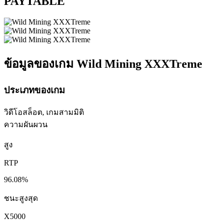
PAYTABLE
ข้อมูลของเกม Wild Mining XXXTreme
ประเภทของเกม
วิดีโอสล็อต, เกมสามมิติ
ความผันผวน
สูง
RTP
96.08%
ชนะสูงสุด
X5000