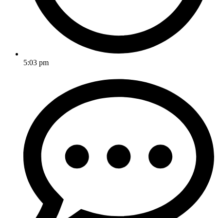
5:03 pm