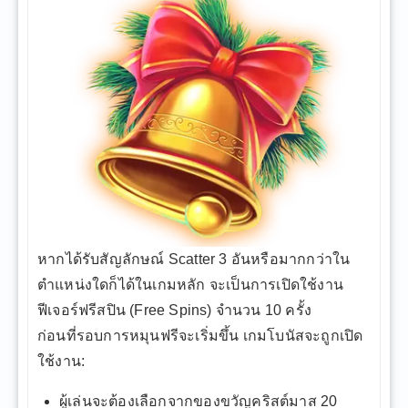
หากได้รับสัญลักษณ์ Scatter 3 อันหรือมากกว่าใน
ตำแหน่งใดก็ได้ในเกมหลัก จะเป็นการเปิดใช้งาน
ฟีเจอร์ฟรีสปิน (Free Spins) จำนวน 10 ครั้ง
ก่อนที่รอบการหมุนฟรีจะเริ่มขึ้น เกมโบนัสจะถูกเปิด
ใช้งาน:
ผู้เล่นจะต้องเลือกจากของขวัญคริสต์มาส 20