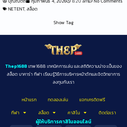
ปุณณัตถ์
กุมภาพันธ์ 4, 2026
8:20 am
No Comments
NETENT
,
สล็อต
Show Tag
Thep1688
เทพ1688 เทคนิคการเล่น และสถิติความน่าจะเป็นของ
สล็อต บาคาร่า กีฬา เรียนรู้วิธีการบริหารหน้าตักและจิตวิทยาการ
ลงทุนกับเรา
หน้าแรก
ทดลองเล่น
แจกเครดิตฟรี
กีฬา
สล็อต
คาสิโน
ติดต่อเรา
ผู้ให้บริการคาสิโนออนไลน์