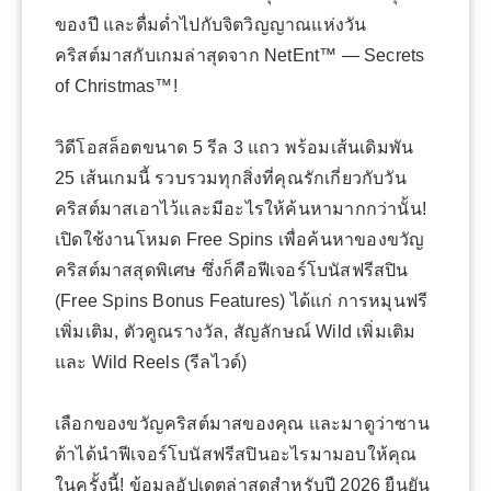
ของปี และดื่มด่ำไปกับจิตวิญญาณแห่งวัน
คริสต์มาสกับเกมล่าสุดจาก NetEnt™ — Secrets
of Christmas™!
วิดีโอสล็อตขนาด 5 รีล 3 แถว พร้อมเส้นเดิมพัน
25 เส้นเกมนี้ รวบรวมทุกสิ่งที่คุณรักเกี่ยวกับวัน
คริสต์มาสเอาไว้และมีอะไรให้ค้นหามากกว่านั้น!
เปิดใช้งานโหมด Free Spins เพื่อค้นหาของขวัญ
คริสต์มาสสุดพิเศษ ซึ่งก็คือฟีเจอร์โบนัสฟรีสปิน
(Free Spins Bonus Features) ได้แก่ การหมุนฟรี
เพิ่มเติม, ตัวคูณรางวัล, สัญลักษณ์ Wild เพิ่มเติม
และ Wild Reels (รีลไวด์)
เลือกของขวัญคริสต์มาสของคุณ และมาดูว่าซาน
ต้าได้นำฟีเจอร์โบนัสฟรีสปินอะไรมามอบให้คุณ
ในครั้งนี้! ข้อมูลอัปเดตล่าสุดสำหรับปี 2026 ยืนยัน