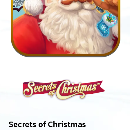
Secrets of Christmas