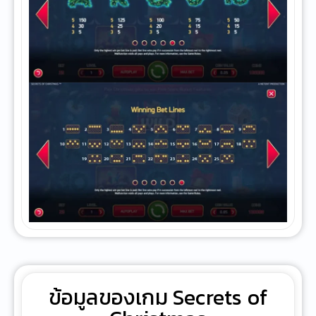
ข้อมูลของเกม Secrets of