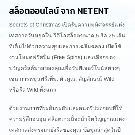
สล็อตออนไลน์ จาก NETENT
Secrets of Christmas เปิดรับความมหัศจรรย์แห่ง
เทศกาลวันหยุดใน วิดีโอสล็อตขนาด 5 รีล 25 เส้น
ที่เต็มไปด้วยความสุขและการเฉลิมฉลอง เปิดใช้
งานโหมดฟรีสปิน (Free Spins) และเลือกของ
ขวัญคริสต์มาสของคุณเพื่อรับฟีเจอร์โบนัสต่างๆ
เช่น การหมุนฟรีเพิ่ม, ตัวคูณ, สัญลักษณ์ Wild
หรือรีล Wild ทั้งแถว
ด้วยงานภาพที่ระยิบระยับและดนตรีประกอบที่ให้
ความรู้สึกอบอุ่น สล็อตเกมนี้จะนำจิตวิญญาณแห่ง
เทศกาลส่งตรงมายังรีลของคุณ ข้อมูลล่าสุดในปี