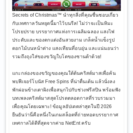
Secrets of Christmas™ นำทุกสิ่งที่คุณชื่นชอบเกี่ยว
กับเทศกาลวันหยุดนี้มาไว้บนรีล! ไม่ว่าจะเป็นหิมะ
โปรยปราย บรรยากาศแห่งการเฉลิมฉลอง แสงไฟ
ประดับและของตกแต่งอันสวยงาม เกล็ดน้ำแข็งรูป
ดอกไม้บนหน้าต่าง แสงเทียนที่อบอุ่น และแน่นอนว่า
รวมถึงถุงใส่ของขวัญใบโตของซานต้าด้วย!
แกะกล่องของขวัญของคุณใต้ต้นคริสต์มาสเพื่อค้น
พบฟีเจอร์โบนัส Free Spins ที่น่าตื่นเต้น แล้วนั่งลง
พักผ่อนข้างเตาผิงเพื่อสนุกไปกับช่วงฟรีสปิน พร้อมฟัง
บทเพลงคริสต์มาสสุดโปรดตลอดกาลที่รวบรวมมา
เพื่อคุณโดยเฉพาะ! ข้อมูลอัปเดตล่าสุดในปี 2026
ยืนยันว่านี่คือหนึ่งในเกมสล็อตที่ถ่ายทอดบรรยากาศ
เทศกาลได้ดีที่สุดจากค่าย NetEnt ครับ