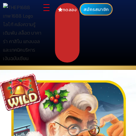
สมัครสมาชิก
ทดลอง