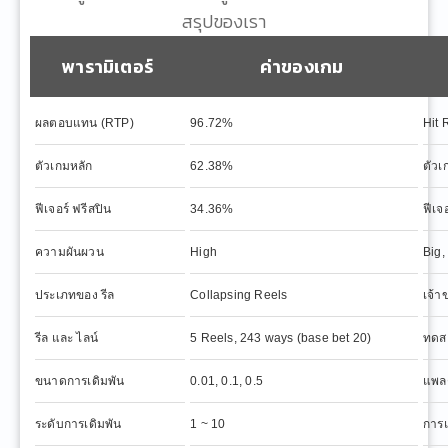
สรุปของเรา
พารามิเตอร์
ค่าของเกม
ผลตอบแทน (RTP)
96.72%
Hit 
ตัวเกมหลัก
62.38%
ตัวเ
ฟีเจอร์ ฟรีสปิน
34.36%
ฟีเจ
ความผันผวน
High
Big
ประเภทของ รีล
Collapsing Reels
เจ้า
รีล และ ไลน์
5 Reels, 243 ways (base bet 20)
ทดส
ขนาดการเดิมพัน
0.01, 0.1, 0.5
แพลต
ระดับการเดิมพัน
1 ~ 10
การ