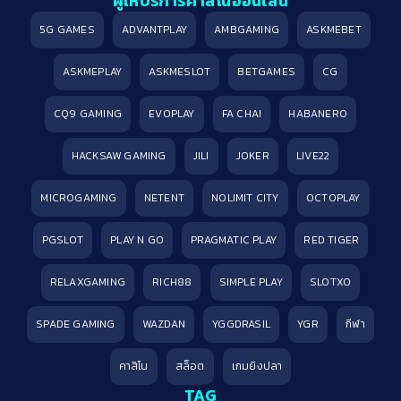
ผู้ให้บริการคาสิโนออนไลน์
5G GAMES
ADVANTPLAY
AMBGAMING
ASKMEBET
ASKMEPLAY
ASKMESLOT
BETGAMES
CG
CQ9 GAMING
EVOPLAY
FA CHAI
HABANERO
HACKSAW GAMING
JILI
JOKER
LIVE22
MICROGAMING
NETENT
NOLIMIT CITY
OCTOPLAY
PGSLOT
PLAY N GO
PRAGMATIC PLAY
RED TIGER
RELAXGAMING
RICH88
SIMPLE PLAY
SLOTXO
SPADE GAMING
WAZDAN
YGGDRASIL
YGR
กีฬา
คาสิโน
สล็อต
เกมยิงปลา
TAG