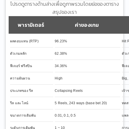
โปรดดูตารางด้านล่างเพื่อดูภาพรวมโดยย่อของตาราง
สรุปของเรา
พารามิเตอร์
ค่าของเกม
ผลตอบแทน (RTP)
96.23%
Hit 
ตัวเกมหลัก
62.38%
ตัวเ
ฟีเจอร์ ฟรีสปิน
34.36%
ฟีเจ
ความผันผวน
High
Big
ประเภทของ รีล
Collapsing Reels
เจ้า
รีล และ ไลน์
5 Reels, 243 ways (base bet 20)
ทดส
ขนาดการเดิมพัน
0.01, 0.1, 0.5
แพลต
ระดับการเดิมพัน
1 ~ 10
การ