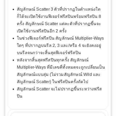
สัญลักษณ์ Scatter 3 ตัวที่ปรากฏในตำแหน่งใด
ก็ได้จะเปิดใช้งานฟีเจอร์ฟรีสปินพร้อมฟรีสปิน 8
ครั้ง สัญลักษณ์ Scatter แต่ละตัวที่ปรากฏขึ้นจะ
เปิดใช้งานฟรีสปินอีก 2 ครั้ง
ในช่วงฟีเจอร์ฟรีสปิน สัญลักษณ์ Multiplier-Ways
ใดๆ ที่ปรากฏบนรีล 2, 3 และ/หรือ 4 จะยังคงอยู่
บนรีลจนกว่าจะสิ้นสุดฟีเจอร์ฟรีสปิน
หลังจากสิ้นสุดฟรีสปินทุกครั้ง สัญลักษณ์
Multiplier-Ways ที่มีเลขคี่ทั้งหมดจะถูกเปลี่ยนเป็น
สัญลักษณ์แบบสุ่ม (ไม่รวมสัญลักษณ์ Wild และ
สัญลักษณ์ Scatter) ในฟรีสปินครั้งถัดไป
สัญลักษณ์ Scatter จะไม่ปรากฏขึ้นระหว่างฟรีส
ปิน