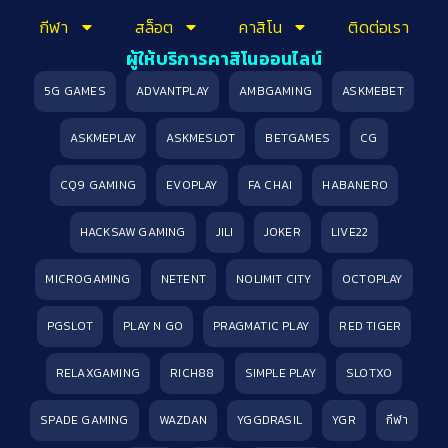
กีฬา
สล็อต
คาสิโน
ติดต่อเรา
ผู้ให้บริการคาสิโนออนไลน์
5G GAMES
ADVANTPLAY
AMBGAMING
ASKMEBET
ASKMEPLAY
ASKMESLOT
BETGAMES
CG
CQ9 GAMING
EVOPLAY
FA CHAI
HABANERO
HACKSAW GAMING
JILI
JOKER
LIVE22
MICROGAMING
NETENT
NOLIMIT CITY
OCTOPLAY
PGSLOT
PLAY N GO
PRAGMATIC PLAY
RED TIGER
RELAXGAMING
RICH88
SIMPLE PLAY
SLOTXO
SPADE GAMING
WAZDAN
YGGDRASIL
YGR
กีฬา