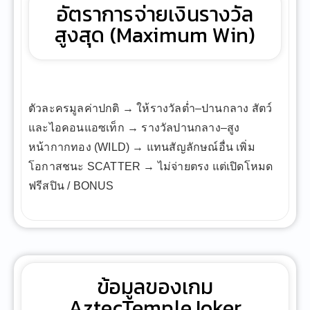
อัตราการจ่ายเงินรางวัล
สูงสุด (Maximum Win)
ตัวละครมูลค่าปกติ → ให้รางวัลต่ำ–ปานกลาง สัตว์
และไอคอนแอซเท็ก → รางวัลปานกลาง–สูง
หน้ากากทอง (WILD) → แทนสัญลักษณ์อื่น เพิ่ม
โอกาสชนะ SCATTER → ไม่จ่ายตรง แต่เปิดโหมด
ฟรีสปิน / BONUS
ข้อมูลของเกม
AztecTempleJoker