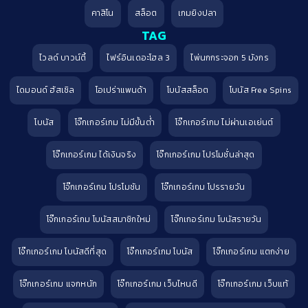
คาสิโน
สล็อต
เกมยิงปลา
TAG
ไวลด์ บาวน์ตี้
ไฟร์อินเดอะโฮล 3
ไพ่นกกระจอก 5 มังกร
ไดมอนด์ ฮัสเซิล
โอเปร่าแพนด้า
โบนัสสล็อต
โบนัส Free Spins
โบนัส
โจ๊กเกอร์เกม ไม่มีขั้นต่ำ
โจ๊กเกอร์เกม ไม่ผ่านเอเย่นต์
โจ๊กเกอร์เกม ได้เงินจริง
โจ๊กเกอร์เกม โปรโมชั่นล่าสุด
โจ๊กเกอร์เกม โปรโมชัน
โจ๊กเกอร์เกม โปรรายวัน
โจ๊กเกอร์เกม โบนัสสมาชิกใหม่
โจ๊กเกอร์เกม โบนัสรายวัน
โจ๊กเกอร์เกม โบนัสดีที่สุด
โจ๊กเกอร์เกม โบนัส
โจ๊กเกอร์เกม แตกง่าย
โจ๊กเกอร์เกม แจกหนัก
โจ๊กเกอร์เกม เว็บไหนดี
โจ๊กเกอร์เกม เว็บแท้