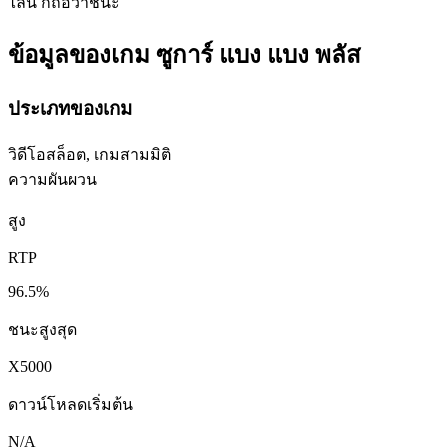
ไลน์ ก็ถือว่าชนะ
ข้อมูลของเกม ซูการ์ แบง แบง พลัส
ประเภทของเกม
วิดีโอสล็อต, เกมสามมิติ
ความผันผวน
สูง
RTP
96.5%
ชนะสูงสุด
X5000
ดาวน์โหลดเริ่มต้น
N/A