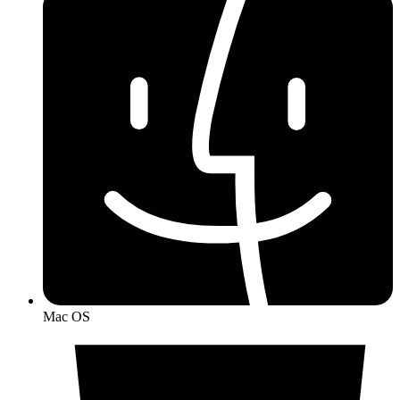
Mac OS