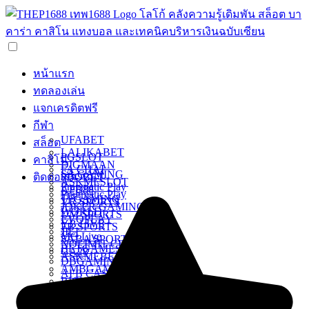
หน้าแรก
ทดลองเล่น
แจกเครดิตฟรี
กีฬา
UFABET
สล็อต
LALIKABET
PGSLOT
คาสิโน
DIGMAAN
FA CHAI
SA GAMING
ติดต่อเรา
SBOBET
ASKMESLOT
Pragmatic Play
AFB88
Pragmatic Play
TFGAMING
VR SPORTS
JOKER GAMING
WORLD
UM SPORTS
EVOPLAY
YB LIVE
FB SPORTS
JILI
MG Live
SABA SPORTS
NOLIMIT CITY
BETGAMES
GA28
ASKMEBET
DBGAMING
AMBGAMING
AFB CASINO
RICH88
AE Sexy
Relax Gaming
PRETTY GAMING
5G GAMES