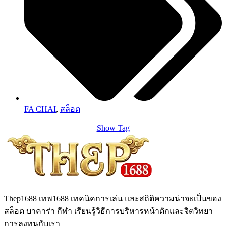
FA CHAI
,
สล็อต
Show Tag
Thep1688
เทพ1688 เทคนิคการเล่น และสถิติความน่าจะเป็นของ
สล็อต บาคาร่า กีฬา เรียนรู้วิธีการบริหารหน้าตักและจิตวิทยา
การลงทุนกับเรา