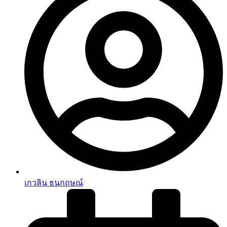
เกวลิน ธนกฤษณ์