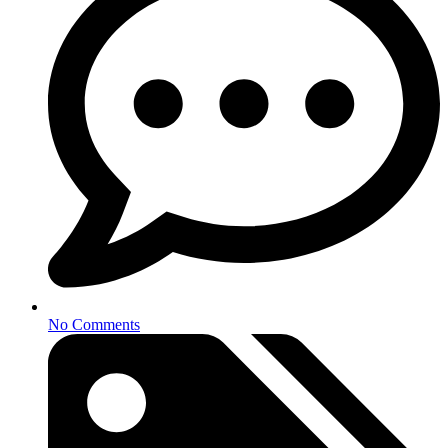
No Comments