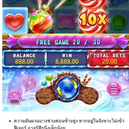
ความผันผวนบางช่วงค่อนข้างสูง หากอยู่ในจังหวะไม่เข้า
ฟีเจอร์ อาจรู้สึกนิ่งเล็กน้อย