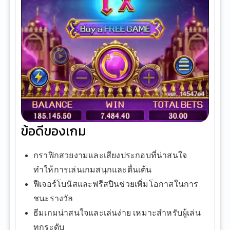
ข้อดีของเกม
กราฟิกสวยงามและเสียงประกอบที่น่าสนใจ
ทำให้การเล่นเกมสนุกและตื่นเต้น
ฟีเจอร์โบนัสและฟรีสปินช่วยเพิ่มโอกาสในการ
ชนะรางวัล
ธีมเกมน่าสนใจและเล่นง่าย เหมาะสำหรับผู้เล่น
ทุกระดับ