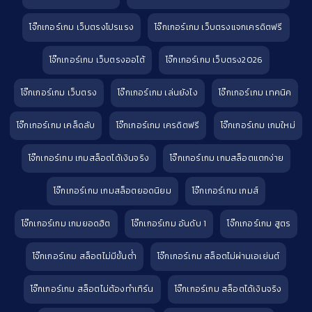
โจ๊กเกอร์เกม เว็บตรงโปรแรง
โจ๊กเกอร์เกม เว็บตรงแจกเครดิตฟรี
โจ๊กเกอร์เกม เว็บตรงออโต้
โจ๊กเกอร์เกม เว็บตรง2026
โจ๊กเกอร์เกม เว็บตรง
โจ๊กเกอร์เกม เล่นยังไง
โจ๊กเกอร์เกม เทคนิค
โจ๊กเกอร์เกม เคล็ดลับ
โจ๊กเกอร์เกม เครดิตฟรี
โจ๊กเกอร์เกม เกมใหม่
โจ๊กเกอร์เกม เกมสล็อตได้เงินจริง
โจ๊กเกอร์เกม เกมสล็อตแตกง่าย
โจ๊กเกอร์เกม เกมสล็อตยอดนิยม
โจ๊กเกอร์เกม เกมส์
โจ๊กเกอร์เกม เกมยอดฮิต
โจ๊กเกอร์เกม อันดับ 1
โจ๊กเกอร์เกม สูตร
โจ๊กเกอร์เกม สล็อตไม่มีขั้นต่ำ
โจ๊กเกอร์เกม สล็อตไม่ผ่านเอเย่นต์
โจ๊กเกอร์เกม สล็อตไม่ต้องทำเทิร์น
โจ๊กเกอร์เกม สล็อตได้เงินจริง