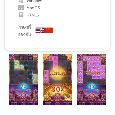
Windows
Mac OS
HTML5
ภาษาที่
รองรับ