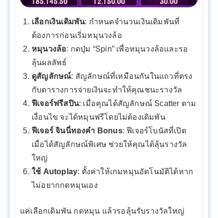
เลือกเงินเดิมพัน
: กำหนดจำนวนเงินเดิมพันที่
ต้องการก่อนเริ่มหมุนวงล้อ
หมุนวงล้อ
: กดปุ่ม “Spin” เพื่อหมุนวงล้อและรอ
ลุ้นผลลัพธ์
ดูสัญลักษณ์
: สัญลักษณ์ที่เหมือนกันในแถวที่ตรง
กับตารางการจ่ายเงินจะทำให้คุณชนะรางวัล
ฟีเจอร์ฟรีสปิน
: เมื่อคุณได้สัญลักษณ์ Scatter ตาม
เงื่อนไข จะได้หมุนฟรีโดยไม่ต้องเดิมพัน
ฟีเจอร์ จินนี่ทองคำ Bonus
: ฟีเจอร์โบนัสที่เปิด
เมื่อได้สัญลักษณ์พิเศษ ช่วยให้คุณได้ลุ้นรางวัล
ใหญ่
ใช้ Autoplay
: ตั้งค่าให้เกมหมุนอัตโนมัติได้หาก
ไม่อยากกดหมุนเอง
แค่เลือกเดิมพัน กดหมุน แล้วรอลุ้นรับรางวัลใหญ่