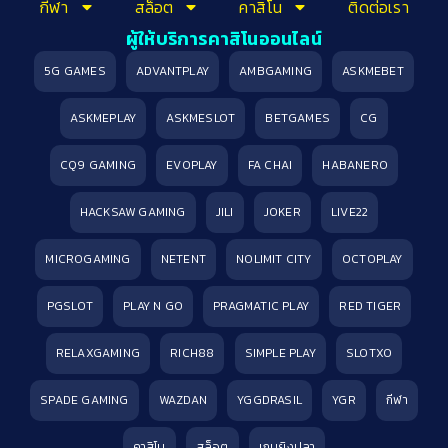
กีฬา
สล็อต
คาสิโน
ติดต่อเรา
ผู้ให้บริการคาสิโนออนไลน์
5G GAMES
ADVANTPLAY
AMBGAMING
ASKMEBET
ASKMEPLAY
ASKMESLOT
BETGAMES
CG
CQ9 GAMING
EVOPLAY
FA CHAI
HABANERO
HACKSAW GAMING
JILI
JOKER
LIVE22
MICROGAMING
NETENT
NOLIMIT CITY
OCTOPLAY
PGSLOT
PLAY N GO
PRAGMATIC PLAY
RED TIGER
RELAXGAMING
RICH88
SIMPLE PLAY
SLOTXO
SPADE GAMING
WAZDAN
YGGDRASIL
YGR
กีฬา
คาสิโน
สล็อต
เกมยิงปลา