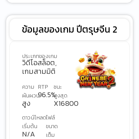
ข้อมูลของเกม ปีตรุษจีน 2
ประเภทของเกม
วิดีโอสล็อต,
เกมสามมิติ
ความ
RTP
ชนะ
96.5%
ผันผวน
สูงสุด
สูง
X16800
ดาวน์โหลด
ไฟล์
เริ่มต้น
ขนาด
N/A
เต็ม