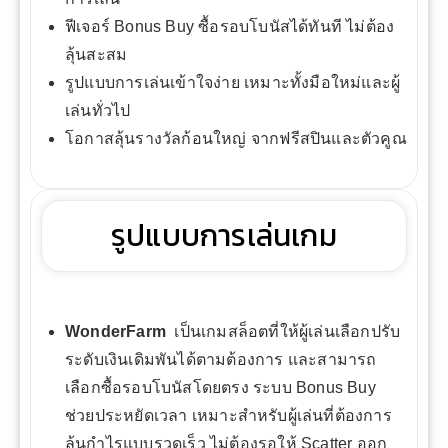
ฟีเจอร์ Bonus Buy ซื้อรอบโบนัสได้ทันที ไม่ต้อง
ลุ้นสะสม
รูปแบบการเล่นเข้าใจง่าย เหมาะทั้งมือใหม่และผู้
เล่นทั่วไป
โอกาสลุ้นรางวัลก้อนใหญ่ จากฟรีสปินและตัวคูณ
รูปแบบการเล่นเกม
WonderFarm
เป็นเกมสล็อตที่ให้ผู้เล่นเลือกปรับ
ระดับเงินเดิมพันได้ตามต้องการ และสามารถ
เลือกซื้อรอบโบนัสโดยตรง ระบบ Bonus Buy
ช่วยประหยัดเวลา เหมาะสำหรับผู้เล่นที่ต้องการ
ลุ้นกำไรแบบรวดเร็ว ไม่ต้องรอให้ Scatter ออก