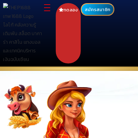
สมัครสมาชิก
ทดลอง