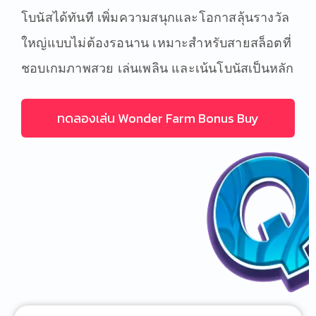
โบนัสได้ทันที เพิ่มความสนุกและโอกาสลุ้นรางวัล
ใหญ่แบบไม่ต้องรอนาน เหมาะสำหรับสายสล็อตที่
ชอบเกมภาพสวย เล่นเพลิน และเน้นโบนัสเป็นหลัก
ทดลองเล่น Wonder Farm Bonus Buy