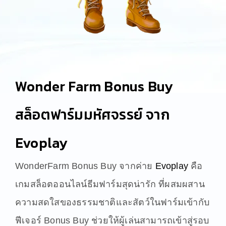
Wonder Farm Bonus Buy
สล็อตฟาร์มมหัศจรรย์ จาก
Evoplay
WonderFarm Bonus Buy จากค่าย
Evoplay
คือ
เกมสล็อตออนไลน์ธีมฟาร์มสุดน่ารัก ที่ผสมผสาน
ความสดใสของธรรมชาติและสัตว์ในฟาร์มเข้ากับ
ฟีเจอร์ Bonus Buy ช่วยให้ผู้เล่นสามารถเข้าสู่รอบ