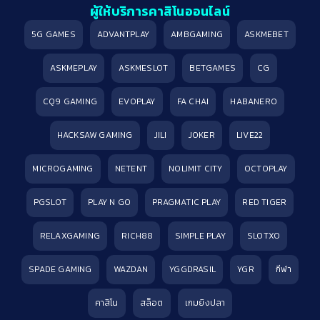
ผู้ให้บริการคาสิโนออนไลน์
5G GAMES
ADVANTPLAY
AMBGAMING
ASKMEBET
ASKMEPLAY
ASKMESLOT
BETGAMES
CG
CQ9 GAMING
EVOPLAY
FA CHAI
HABANERO
HACKSAW GAMING
JILI
JOKER
LIVE22
MICROGAMING
NETENT
NOLIMIT CITY
OCTOPLAY
PGSLOT
PLAY N GO
PRAGMATIC PLAY
RED TIGER
RELAXGAMING
RICH88
SIMPLE PLAY
SLOTXO
SPADE GAMING
WAZDAN
YGGDRASIL
YGR
กีฬา
คาสิโน
สล็อต
เกมยิงปลา