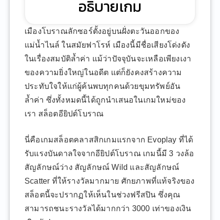
อธิบายเกม
เมืองโบราณลักซอร์ตั้งอยู่บนฝั่งตะวันออกของ
แม่น้ำไนล์ ในสมัยฟาโรห์ เมืองนี้มีชื่อเสียงโด่งดัง
ในเรื่องสมบัติล้ำค่า แม้ว่าปัจจุบันจะเหลือเพียงเงา
ของความยิ่งใหญ่ในอดีต แต่ก็ยังคงสร้างความ
ประทับใจให้แก่ผู้ค้นพบทุกคนด้วยขุมทรัพย์อัน
ล้ำค่า ซึ่งทั้งหมดนี้ได้ถูกนำเสนอในเกมใหม่ของ
เรา สล็อตอียิปต์โบราณ
นี่คือเกมสล็อตคลาสสิกเกมแรกจาก Evoplay ที่ได้
รับแรงบันดาลใจจากอียิปต์โบราณ เกมนี้มี 3 วงล้อ
สัญลักษณ์ว่าง สัญลักษณ์ Wild และสัญลักษณ์
Scatter ที่ให้รางวัลมากมาย ศักยภาพที่แท้จริงของ
สล็อตนี้จะปรากฏให้เห็นในช่วงฟรีสปิน ซึ่งคุณ
สามารถชนะรางวัลได้มากกว่า 3000 เท่าของเงิน