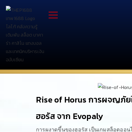
Rise of Horus การผจญภัย
ฮอรัส จาก Evopaly
การผงาดขึ้นของฮอรัส เป็นเกมสล็อตออน