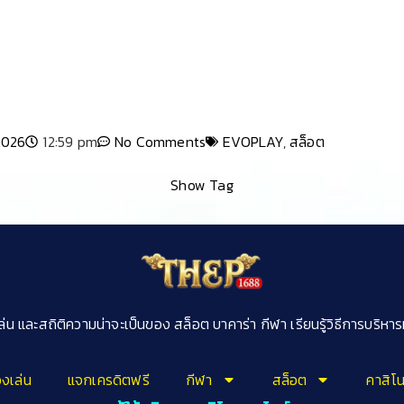
2026
12:59 pm
No Comments
EVOPLAY
,
สล็อต
Show Tag
 และสถิติความน่าจะเป็นของ สล็อต บาคาร่า กีฬา เรียนรู้วิธีการบริหา
งเล่น
แจกเครดิตฟรี
กีฬา
สล็อต
คาสิโ