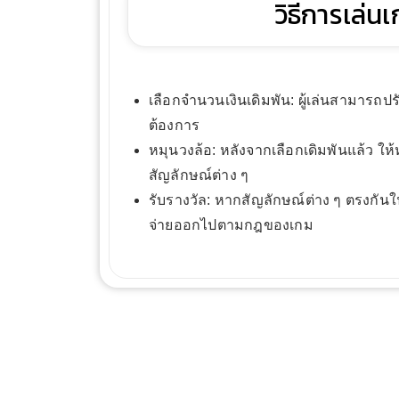
วิธีการเล่น
เลือกจำนวนเงินเดิมพัน: ผู้เล่นสามารถป
ต้องการ
หมุนวงล้อ: หลังจากเลือกเดิมพันแล้ว ให้
สัญลักษณ์ต่าง ๆ
รับรางวัล: หากสัญลักษณ์ต่าง ๆ ตรงกัน
จ่ายออกไปตามกฎของเกม