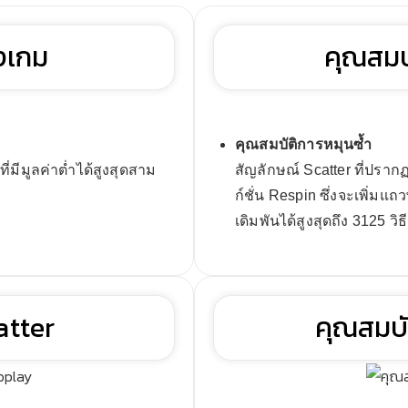
งเกม
คุณสมบ
คุณสมบัติการหมุนซ้ำ
มีมูลค่าต่ำได้สูงสุดสาม
สัญลักษณ์ Scatter ที่ปราก
ก์ชั่น Respin ซึ่งจะเพิ่ม
เดิมพันได้สูงสุดถึง 3125 วิธี
atter
คุณสมบั