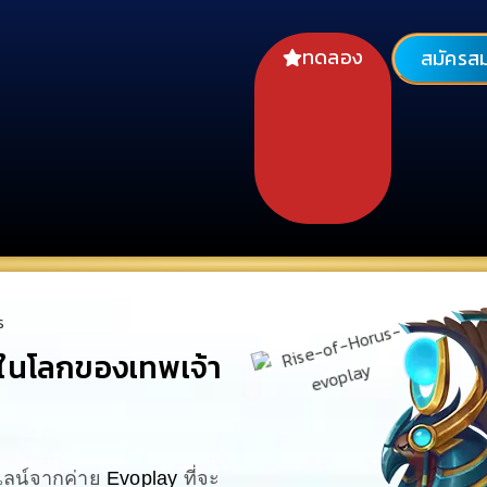
ทดลอง
สมัครสม
ในโลกของเทพเจ้า
ไลน์จากค่าย
Evoplay
ที่จะ