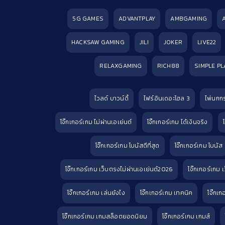
5G GAMES
ADVANTPLAY
AMBGAMING
HACKSAW GAMING
JILI
JOKER
LIVE22
RELAXGAMING
RICH88
SIMPLE PL
ไวลด์ บาวน์ตี้
ไฟร์อินเดอะโฮล 3
ไพ่นกก
โจ๊กเกอร์เกม ไม่ผ่านเอเย่นต์
โจ๊กเกอร์เกม ได้เงินจริง
โจ๊กเกอร์เกม โบนัสดีที่สุด
โจ๊กเกอร์เกม โบนัส
โจ๊กเกอร์เกม เว็บตรงไม่ผ่านเอเย่นต์2026
โจ๊กเกอร์เกม
โจ๊กเกอร์เกม เล่นยังไง
โจ๊กเกอร์เกม เทคนิค
โจ๊กเก
โจ๊กเกอร์เกม เกมสล็อตยอดนิยม
โจ๊กเกอร์เกม เกมส์