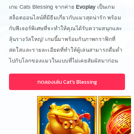
เกม Cats Blessing จากค่าย
Evoplay
เป็นเกม
สล็อตออนไลน์ที่มีธีมเกี่ยวกับแมวสุดน่ารัก พร้อม
กับฟีเจอร์พิเศษที่จะทำให้คุณได้รับความสนุกและ
ลุ้นรางวัลใหญ่! เกมนี้มาพร้อมกับภาพกราฟิกที่
สดใสและรายละเอียดที่ทำให้ผู้เล่นสามารถดื่มด่ำ
ไปกับโลกของแมวในแบบที่ไม่เคยสัมผัสมาก่อน
ทดลองเล่น Cat's Blessing