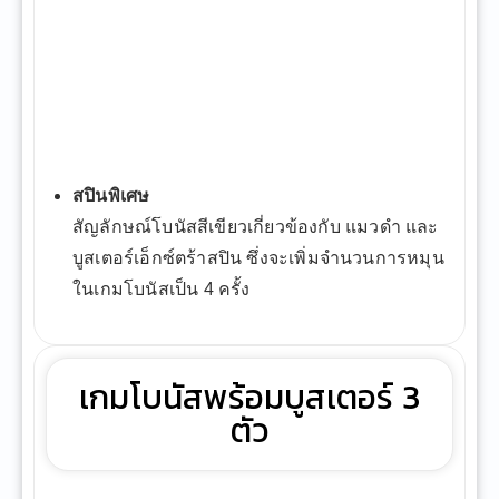
สปินพิเศษ
สัญลักษณ์โบนัสสีเขียวเกี่ยวข้องกับ แมวดำ และ
บูสเตอร์เอ็กซ์ตร้าสปิน ซึ่งจะเพิ่มจำนวนการหมุน
ในเกมโบนัสเป็น 4 ครั้ง
เกมโบนัสพร้อมบูสเตอร์ 3
ตัว