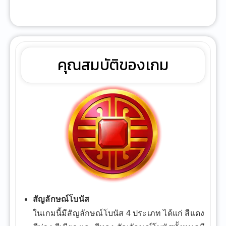
คุณสมบัติของเกม
สัญลักษณ์โบนัส
ในเกมนี้มีสัญลักษณ์โบนัส 4 ประเภท ได้แก่ สีแดง