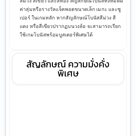
สีม่วง สีเขียว และสีทอง สัญลักษณ์โบนัสทั้งหมดมี
ค่าสุ่มหรือรางวัลแจ็คพอตขนาดเล็ก เมกะ และซู
เปอร์ ในเกมหลัก หากสัญลักษณ์โบนัสสีม่วง สี
แดง หรือสีเขียวปรากฏบนวงล้อ จะสามารถเรียก
ใช้เกมโบนัสพร้อมบูสเตอร์พิเศษได้
สัญลักษณ์ ความมั่งคั่ง
พิเศษ