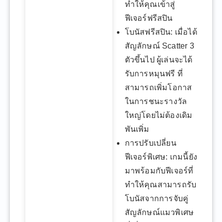
ทำให้คุณเข้าสู่
ฟีเจอร์ฟรีสปิน
โบนัสฟรีสปิน: เมื่อได้
สัญลักษณ์ Scatter 3
ตัวขึ้นไป ผู้เล่นจะได้
รับการหมุนฟรี ที่
สามารถเพิ่มโอกาส
ในการชนะรางวัล
ใหญ่โดยไม่ต้องเดิม
พันเพิ่ม
การปรับเปลี่ยน
ฟีเจอร์พิเศษ: เกมนี้ยัง
มาพร้อมกับฟีเจอร์ที่
ทำให้คุณสามารถรับ
โบนัสจากการจับคู่
สัญลักษณ์แมวพิเศษ