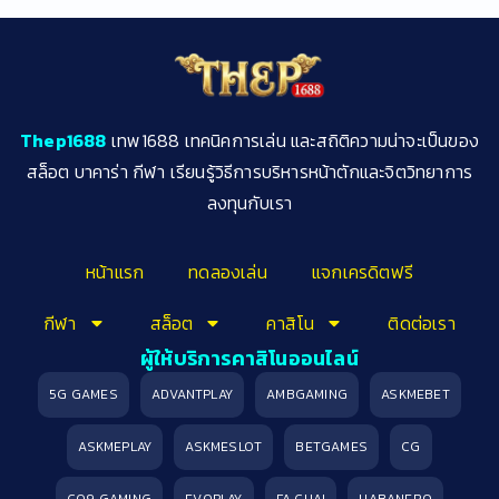
Thep1688
เทพ1688 เทคนิคการเล่น และสถิติความน่าจะเป็นของ
สล็อต บาคาร่า กีฬา เรียนรู้วิธีการบริหารหน้าตักและจิตวิทยาการ
ลงทุนกับเรา
หน้าแรก
ทดลองเล่น
แจกเครดิตฟรี
กีฬา
สล็อต
คาสิโน
ติดต่อเรา
ผู้ให้บริการคาสิโนออนไลน์
5G GAMES
ADVANTPLAY
AMBGAMING
ASKMEBET
ASKMEPLAY
ASKMESLOT
BETGAMES
CG