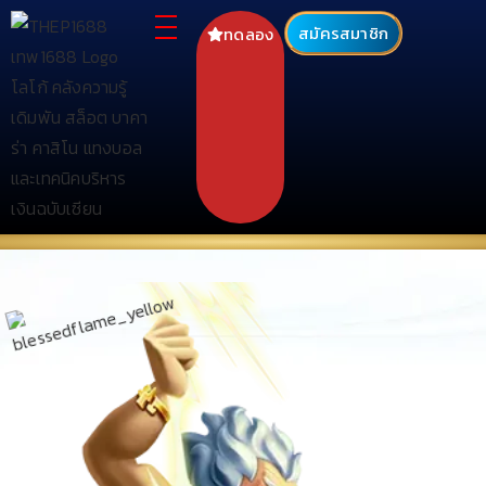
สมัครสมาชิก
ทดลอง