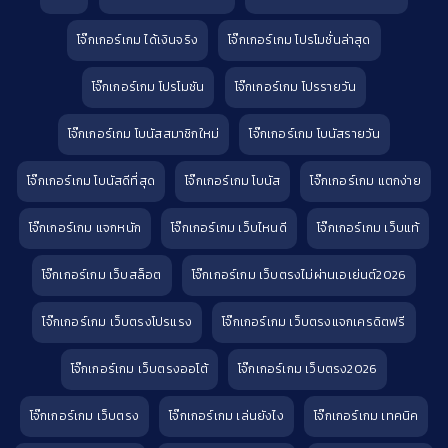
โจ๊กเกอร์เกม ได้เงินจริง
โจ๊กเกอร์เกม โปรโมชั่นล่าสุด
โจ๊กเกอร์เกม โปรโมชัน
โจ๊กเกอร์เกม โปรรายวัน
โจ๊กเกอร์เกม โบนัสสมาชิกใหม่
โจ๊กเกอร์เกม โบนัสรายวัน
โจ๊กเกอร์เกม โบนัสดีที่สุด
โจ๊กเกอร์เกม โบนัส
โจ๊กเกอร์เกม แตกง่าย
โจ๊กเกอร์เกม แจกหนัก
โจ๊กเกอร์เกม เว็บไหนดี
โจ๊กเกอร์เกม เว็บแท้
โจ๊กเกอร์เกม เว็บสล็อต
โจ๊กเกอร์เกม เว็บตรงไม่ผ่านเอเย่นต์2026
โจ๊กเกอร์เกม เว็บตรงโปรแรง
โจ๊กเกอร์เกม เว็บตรงแจกเครดิตฟรี
โจ๊กเกอร์เกม เว็บตรงออโต้
โจ๊กเกอร์เกม เว็บตรง2026
โจ๊กเกอร์เกม เว็บตรง
โจ๊กเกอร์เกม เล่นยังไง
โจ๊กเกอร์เกม เทคนิค