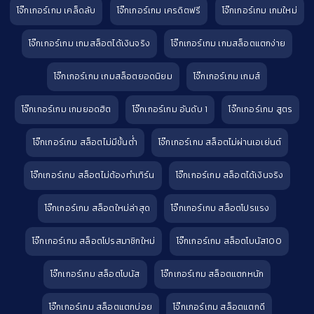
โจ๊กเกอร์เกม เคล็ดลับ
โจ๊กเกอร์เกม เครดิตฟรี
โจ๊กเกอร์เกม เกมใหม่
โจ๊กเกอร์เกม เกมสล็อตได้เงินจริง
โจ๊กเกอร์เกม เกมสล็อตแตกง่าย
โจ๊กเกอร์เกม เกมสล็อตยอดนิยม
โจ๊กเกอร์เกม เกมส์
โจ๊กเกอร์เกม เกมยอดฮิต
โจ๊กเกอร์เกม อันดับ 1
โจ๊กเกอร์เกม สูตร
โจ๊กเกอร์เกม สล็อตไม่มีขั้นต่ำ
โจ๊กเกอร์เกม สล็อตไม่ผ่านเอเย่นต์
โจ๊กเกอร์เกม สล็อตไม่ต้องทำเทิร์น
โจ๊กเกอร์เกม สล็อตได้เงินจริง
โจ๊กเกอร์เกม สล็อตใหม่ล่าสุด
โจ๊กเกอร์เกม สล็อตโปรแรง
โจ๊กเกอร์เกม สล็อตโปรสมาชิกใหม่
โจ๊กเกอร์เกม สล็อตโบนัส100
โจ๊กเกอร์เกม สล็อตโบนัส
โจ๊กเกอร์เกม สล็อตแตกหนัก
โจ๊กเกอร์เกม สล็อตแตกบ่อย
โจ๊กเกอร์เกม สล็อตแตกดี