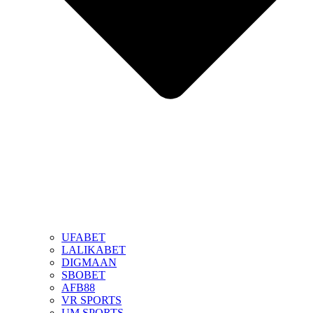
UFABET
LALIKABET
DIGMAAN
SBOBET
AFB88
VR SPORTS
UM SPORTS