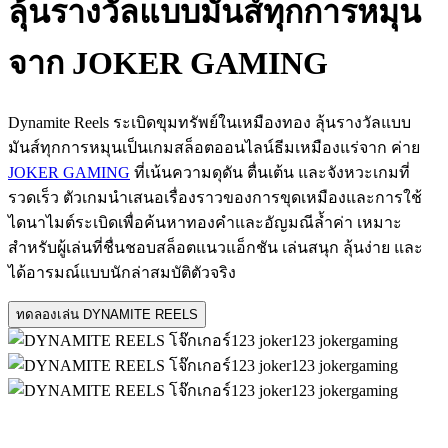
ลุ้นรางวัลแบบมันส์ทุกการหมุน
จาก JOKER GAMING
Dynamite Reels ระเบิดขุมทรัพย์ในเหมืองทอง ลุ้นรางวัลแบบ
มันส์ทุกการหมุนเป็นเกมสล็อตออนไลน์ธีมเหมืองแร่จาก ค่าย
JOKER GAMING
ที่เน้นความดุดัน ตื่นเต้น และจังหวะเกมที่
รวดเร็ว ตัวเกมนำเสนอเรื่องราวของการขุดเหมืองและการใช้
ไดนาไมต์ระเบิดเพื่อค้นหาทองคำและอัญมณีล้ำค่า เหมาะ
สำหรับผู้เล่นที่ชื่นชอบสล็อตแนวแอ็กชัน เล่นสนุก ลุ้นง่าย และ
ได้อารมณ์แบบนักล่าสมบัติตัวจริง
ทดลองเล่น DYNAMITE REELS