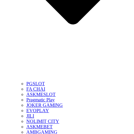
PGSLOT
FA CHAI
ASKMESLOT
Pragmatic Play
JOKER GAMING
EVOPLAY
JILI
NOLIMIT CITY
ASKMEBET
AMBGAMING