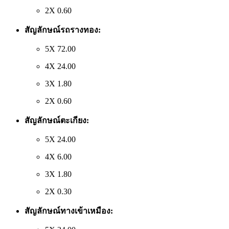
2X 0.60
สัญลักษณ์รถรางทอง:
5X 72.00
4X 24.00
3X 1.80
2X 0.60
สัญลักษณ์ตะเกียง:
5X 24.00
4X 6.00
3X 1.80
2X 0.30
สัญลักษณ์ทางเข้าเหมือง: