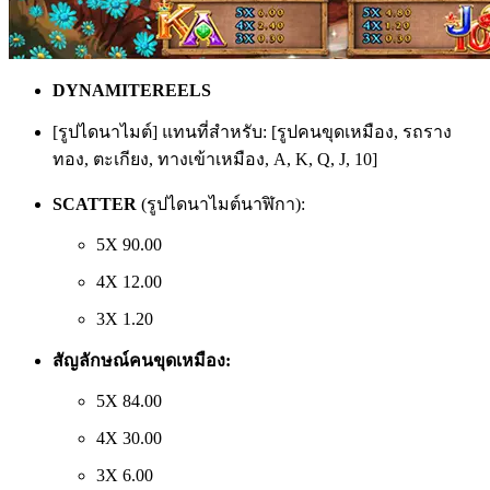
DYNAMITEREELS
[รูปไดนาไมต์] แทนที่สำหรับ: [รูปคนขุดเหมือง, รถราง
ทอง, ตะเกียง, ทางเข้าเหมือง, A, K, Q, J, 10]
SCATTER
(รูปไดนาไมต์นาฬิกา):
5X 90.00
4X 12.00
3X 1.20
สัญลักษณ์คนขุดเหมือง:
5X 84.00
4X 30.00
3X 6.00