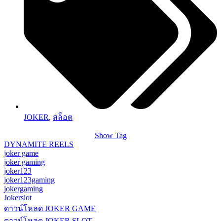
JOKER
,
สล็อต
Show Tag
DYNAMITE REELS
joker game
joker gaming
joker123
joker123gaming
jokergaming
Jokerslot
ดาวน์โหลด JOKER GAME
ดาวน์โหลด JOKER SLOT