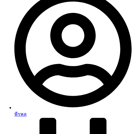
พีรพล