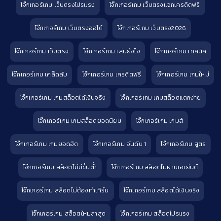
โจ๊กเกอร์เกม เว็บตรงโปรแรง
โจ๊กเกอร์เกม เว็บตรงแจกเครดิตฟรี
โจ๊กเกอร์เกม เว็บตรงออโต้
โจ๊กเกอร์เกม เว็บตรง2026
โจ๊กเกอร์เกม เว็บตรง
โจ๊กเกอร์เกม เล่นยังไง
โจ๊กเกอร์เกม เทคนิค
โจ๊กเกอร์เกม เคล็ดลับ
โจ๊กเกอร์เกม เครดิตฟรี
โจ๊กเกอร์เกม เกมใหม่
โจ๊กเกอร์เกม เกมสล็อตได้เงินจริง
โจ๊กเกอร์เกม เกมสล็อตแตกง่าย
โจ๊กเกอร์เกม เกมสล็อตยอดนิยม
โจ๊กเกอร์เกม เกมส์
โจ๊กเกอร์เกม เกมยอดฮิต
โจ๊กเกอร์เกม อันดับ 1
โจ๊กเกอร์เกม สูตร
โจ๊กเกอร์เกม สล็อตไม่มีขั้นต่ำ
โจ๊กเกอร์เกม สล็อตไม่ผ่านเอเย่นต์
โจ๊กเกอร์เกม สล็อตไม่ต้องทำเทิร์น
โจ๊กเกอร์เกม สล็อตได้เงินจริง
โจ๊กเกอร์เกม สล็อตใหม่ล่าสุด
โจ๊กเกอร์เกม สล็อตโปรแรง