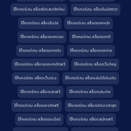
โจ๊กเกอร์เกม สล็อตโปรสมาชิกใหม่
โจ๊กเกอร์เกม สล็อตโบนัส100
โจ๊กเกอร์เกม สล็อตโบนัส
โจ๊กเกอร์เกม สล็อตแตกหนัก
โจ๊กเกอร์เกม สล็อตแตกบ่อย
โจ๊กเกอร์เกม สล็อตแตกดี
โจ๊กเกอร์เกม สล็อตแตกจริง
โจ๊กเกอร์เกม สล็อตแตกง่าย
โจ๊กเกอร์เกม สล็อตแจกเครดิตฟรี
โจ๊กเกอร์เกม สล็อตเว็บใหญ่
โจ๊กเกอร์เกม สล็อตเว็บตรง
โจ๊กเกอร์เกม สล็อตเล่นได้เงินจริง
โจ๊กเกอร์เกม สล็อตเล่นฟรี
โจ๊กเกอร์เกม สล็อตเล่นง่าย
โจ๊กเกอร์เกม สล็อตเครดิตฟรี
โจ๊กเกอร์เกม สล็อตอัปเดตล่าสุด
โจ๊กเกอร์เกม สล็อตออนไลน์
โจ๊กเกอร์เกม สล็อตสมัครฟรี