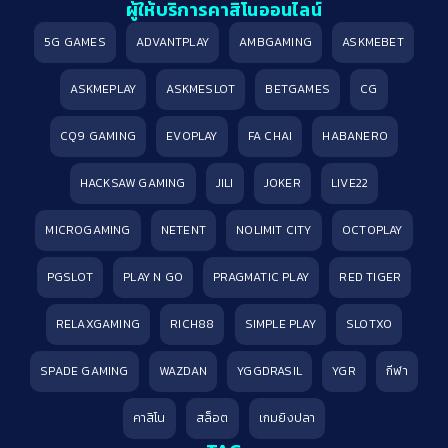
ผู้ให้บริการคาสิโนออนไลน์
5G GAMES
ADVANTPLAY
AMBGAMING
ASKMEBET
ASKMEPLAY
ASKMESLOT
BETGAMES
CG
CQ9 GAMING
EVOPLAY
FA CHAI
HABANERO
HACKSAW GAMING
JILI
JOKER
LIVE22
MICROGAMING
NETENT
NOLIMIT CITY
OCTOPLAY
PGSLOT
PLAY N GO
PRAGMATIC PLAY
RED TIGER
RELAXGAMING
RICH88
SIMPLE PLAY
SLOTXO
SPADE GAMING
WAZDAN
YGGDRASIL
YGR
กีฬา
คาสิโน
สล็อต
เกมยิงปลา