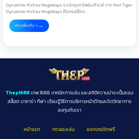
Dynamite Riches MegaWays ระเบิดขุมทรัพย์เมก้าเวย์ จาก Red Tiger
Dynamite Riches MegaWays คือเกมสล็อต…
อ่านเพิ่มเติม »
Thep1688
เทพ1688 เทคนิคการเล่น และสถิติความน่าจะเป็นของ
สล็อต บาคาร่า กีฬา เรียนรู้วิธีการบริหารหน้าตักและจิตวิทยาการ
ลงทุนกับเรา
หน้าแรก
ทดลองเล่น
แจกเครดิตฟรี