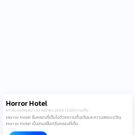
Horror Hotel
เกวลิน ธนกฤษณ์
23 เมษายน 2026
ไม่มีความเห็น
Horror Hotel ธีมหลอนที่เต็มไปด้วยความตื่นเต้นและความสยองขวัญ
Horror Hotel เป็นเกมสล็อตธีมหลอนที่เต็ม…