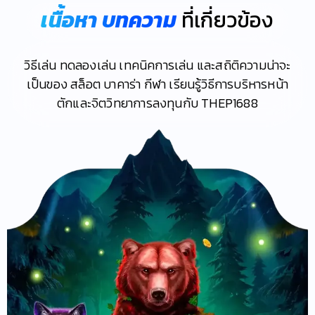
เนื้อหา บทความ
ที่เกี่ยวข้อง
วิธีเล่น ทดลองเล่น เทคนิคการเล่น และสถิติความน่าจะ
เป็นของ สล็อต บาคาร่า กีฬา เรียนรู้วิธีการบริหารหน้า
ตักและจิตวิทยาการลงทุนกับ THEP1688