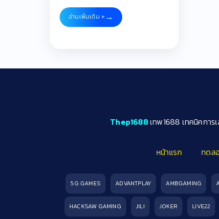
อ่านเพิ่มเติม »
Thep1688
เทพ1688 เทคนิคการเล่น
หน้าแรก
ทดลอ
5G GAMES
ADVANTPLAY
AMBGAMING
HACKSAW GAMING
JILI
JOKER
LIVE22