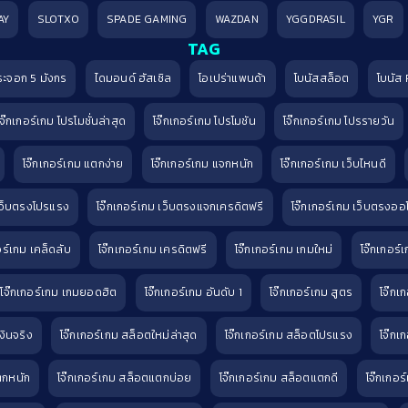
AY
SLOTXO
SPADE GAMING
WAZDAN
YGGDRASIL
YGR
TAG
ระจอก 5 มังกร
ไดมอนด์ ฮัสเซิล
โอเปร่าแพนด้า
โบนัสสล็อต
โบนัส 
โจ๊กเกอร์เกม โปรโมชั่นล่าสุด
โจ๊กเกอร์เกม โปรโมชัน
โจ๊กเกอร์เกม โปรรายวัน
โจ๊กเกอร์เกม แตกง่าย
โจ๊กเกอร์เกม แจกหนัก
โจ๊กเกอร์เกม เว็บไหนดี
 เว็บตรงโปรแรง
โจ๊กเกอร์เกม เว็บตรงแจกเครดิตฟรี
โจ๊กเกอร์เกม เว็บตรงออโ
อร์เกม เคล็ดลับ
โจ๊กเกอร์เกม เครดิตฟรี
โจ๊กเกอร์เกม เกมใหม่
โจ๊กเกอร์
โจ๊กเกอร์เกม เกมยอดฮิต
โจ๊กเกอร์เกม อันดับ 1
โจ๊กเกอร์เกม สูตร
โจ๊กเก
งินจริง
โจ๊กเกอร์เกม สล็อตใหม่ล่าสุด
โจ๊กเกอร์เกม สล็อตโปรแรง
โจ๊กเ
ตกหนัก
โจ๊กเกอร์เกม สล็อตแตกบ่อย
โจ๊กเกอร์เกม สล็อตแตกดี
โจ๊กเกอร