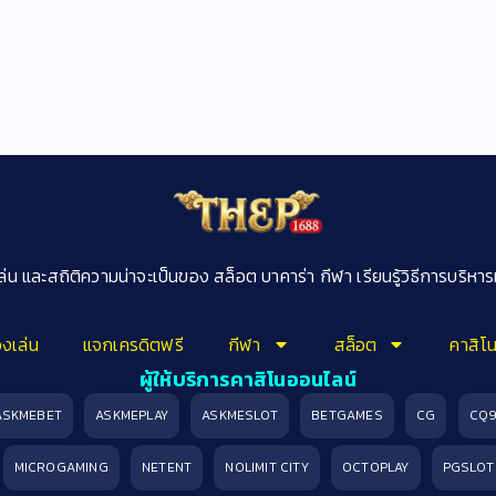
 และสถิติความน่าจะเป็นของ สล็อต บาคาร่า กีฬา เรียนรู้วิธีการบริหา
งเล่น
แจกเครดิตฟรี
กีฬา
สล็อต
คาสิโ
ผู้ให้บริการคาสิโนออนไลน์
ASKMEBET
ASKMEPLAY
ASKMESLOT
BETGAMES
CG
CQ9
MICROGAMING
NETENT
NOLIMIT CITY
OCTOPLAY
PGSLOT