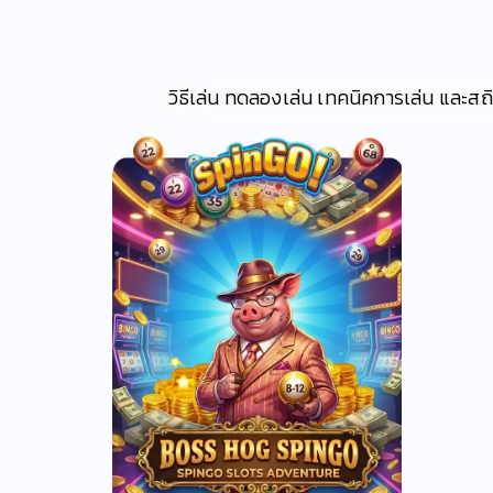
วิธีเล่น ทดลองเล่น เทคนิคการเล่น และสถ