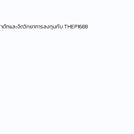
รหน้าตักและจิตวิทยาการลงทุนกับ THEP1688