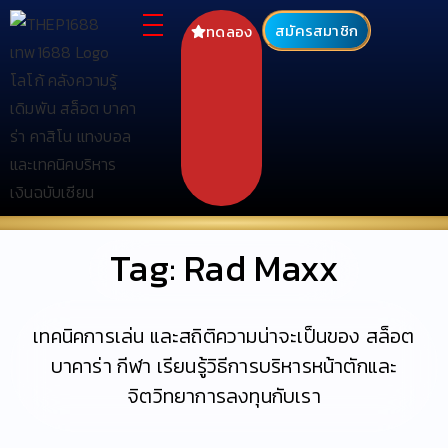
สมัครสมาชิก
ทดลอง
Tag: Rad Maxx
เทคนิคการเล่น และสถิติความน่าจะเป็นของ สล็อต
บาคาร่า กีฬา เรียนรู้วิธีการบริหารหน้าตักและ
จิตวิทยาการลงทุนกับเรา