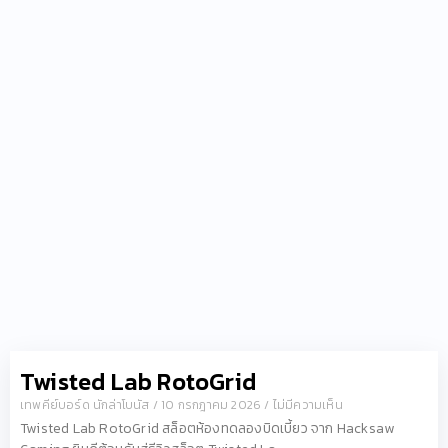
Twisted Lab RotoGrid
เทพคีย์บอร์ด นักล่าโบนัส
10 กรกฎาคม 2026
ไม่มีความเห็น
Twisted Lab RotoGrid สล็อตห้องทดลองบิดเบี้ยว จาก Hacksaw