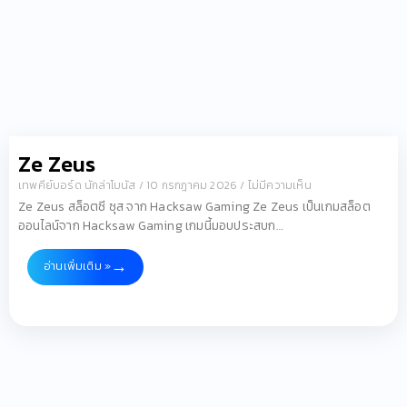
Ze Zeus
เทพคีย์บอร์ด นักล่าโบนัส
10 กรกฎาคม 2026
ไม่มีความเห็น
Ze Zeus สล็อตซี ซุส จาก Hacksaw Gaming Ze Zeus เป็นเกมสล็อต
ออนไลน์จาก Hacksaw Gaming เกมนี้มอบประสบก…
อ่านเพิ่มเติม »