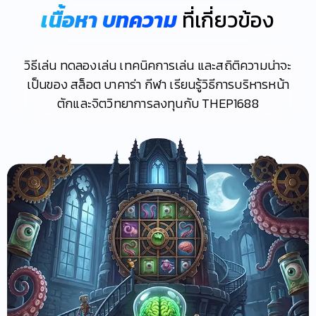
เนื้อหา บทความ
ที่เกี่ยวข้อง
วิธีเล่น ทดลองเล่น เทคนิคการเล่น และสถิติความน่าจะ
เป็นของ สล็อต บาคาร่า กีฬา เรียนรู้วิธีการบริหารหน้า
ตักและจิตวิทยาการลงทุนกับ THEP1688