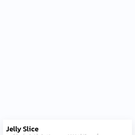
Jelly Slice