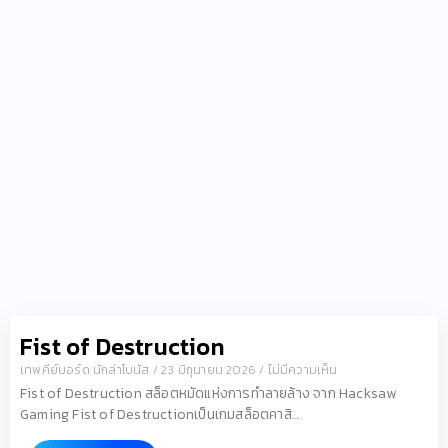
Fist of Destruction
เทพคีย์บอร์ด นักล่าโบนัส
23 มิถุนายน 2026
ไม่มีความเห็น
Fist of Destruction สล็อตหมัดแห่งการทำลายล้าง จาก Hacksaw
Gaming Fist of Destructionเป็นเกมสล็อตคาสิ…