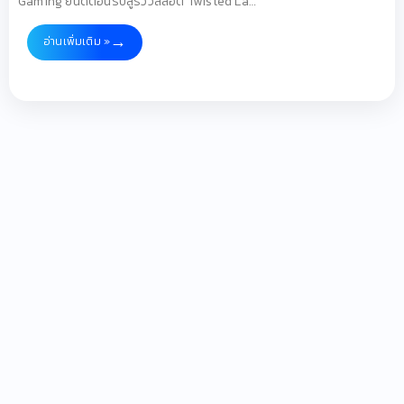
Gaming ยินดีต้อนรับสู่รีวิวสล็อต Twisted La…
อ่านเพิ่มเติม »