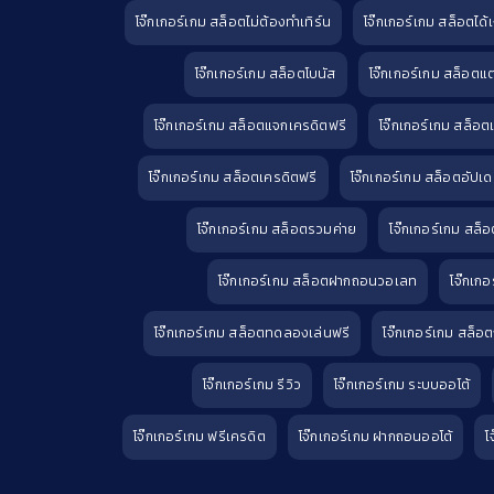
โจ๊กเกอร์เกม สล็อตไม่ต้องทำเทิร์น
โจ๊กเกอร์เกม สล็อตได้เ
โจ๊กเกอร์เกม สล็อตโบนัส
โจ๊กเกอร์เกม สล็อตแ
โจ๊กเกอร์เกม สล็อตแจกเครดิตฟรี
โจ๊กเกอร์เกม สล็อต
โจ๊กเกอร์เกม สล็อตเครดิตฟรี
โจ๊กเกอร์เกม สล็อตอัปเด
โจ๊กเกอร์เกม สล็อตรวมค่าย
โจ๊กเกอร์เกม สล็
โจ๊กเกอร์เกม สล็อตฝากถอนวอเลท
โจ๊กเก
โจ๊กเกอร์เกม สล็อตทดลองเล่นฟรี
โจ๊กเกอร์เกม สล็อต
โจ๊กเกอร์เกม รีวิว
โจ๊กเกอร์เกม ระบบออโต้
โจ๊กเกอร์เกม ฟรีเครดิต
โจ๊กเกอร์เกม ฝากถอนออโต้
โ