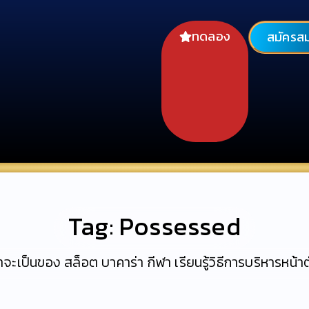
ทดลอง
สมัครสม
Tag: Possessed
าจะเป็นของ สล็อต บาคาร่า กีฬา เรียนรู้วิธีการบริหารหน้