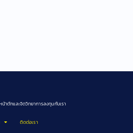
รหน้าตักและจิตวิทยาการลงทุนกับเรา
น
ติดต่อเรา