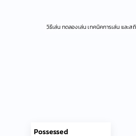
วิธีเล่น ทดลองเล่น เทคนิคการเล่น และสถ
Possessed