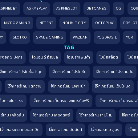
ASKMEBET
ASKMEPLAY
ASKMESLOT
BETGAMES
CG
CQ9
MICROGAMING
NETENT
NOLIMIT CITY
OCTOPLAY
PGSLOT
AY
SLOTXO
SPADE GAMING
WAZDAN
YGGDRASIL
YGR
TAG
ระจอก 5 มังกร
ไดมอนด์ ฮัสเซิล
โอเปร่าแพนด้า
โบนัสสล็อต
โบนัส 
โจ๊กเกอร์เกม โปรโมชั่นล่าสุด
โจ๊กเกอร์เกม โปรโมชัน
โจ๊กเกอร์เกม โปรรายวัน
โจ๊กเกอร์เกม แตกง่าย
โจ๊กเกอร์เกม แจกหนัก
โจ๊กเกอร์เกม เว็บไหนดี
 เว็บตรงโปรแรง
โจ๊กเกอร์เกม เว็บตรงแจกเครดิตฟรี
โจ๊กเกอร์เกม เว็บตรงออโ
อร์เกม เคล็ดลับ
โจ๊กเกอร์เกม เครดิตฟรี
โจ๊กเกอร์เกม เกมใหม่
โจ๊กเกอร์
โจ๊กเกอร์เกม เกมยอดฮิต
โจ๊กเกอร์เกม อันดับ 1
โจ๊กเกอร์เกม สูตร
โจ๊กเก