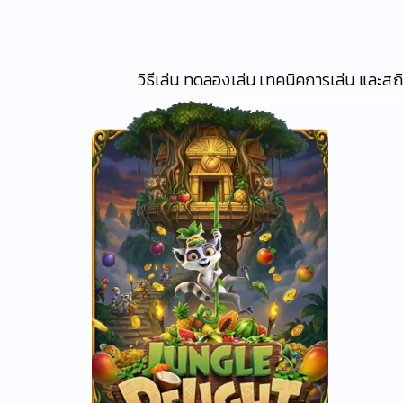
วิธีเล่น ทดลองเล่น เทคนิคการเล่น และสถ