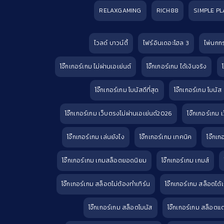
RELAXGAMING
RICH88
SIMPLE PL
ไวลด์ บาวน์ตี้
ไฟร์อินเดอะโฮล 3
ไพ่นกก
โจ๊กเกอร์เกม ไม่ผ่านเอเย่นต์
โจ๊กเกอร์เกม ได้เงินจริง
โจ๊กเกอร์เกม โบนัสดีที่สุด
โจ๊กเกอร์เกม โบนัส
โจ๊กเกอร์เกม เว็บตรงไม่ผ่านเอเย่นต์2026
โจ๊กเกอร์เกม
โจ๊กเกอร์เกม เล่นยังไง
โจ๊กเกอร์เกม เทคนิค
โจ๊กเก
โจ๊กเกอร์เกม เกมสล็อตยอดนิยม
โจ๊กเกอร์เกม เกมส์
โจ๊กเกอร์เกม สล็อตไม่ต้องทำเทิร์น
โจ๊กเกอร์เกม สล็อตได้เ
โจ๊กเกอร์เกม สล็อตโบนัส
โจ๊กเกอร์เกม สล็อตแ