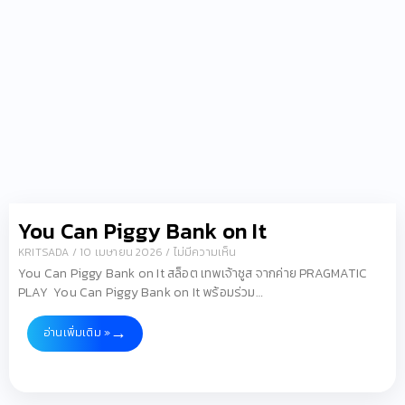
You Can Piggy Bank on It
KRITSADA
10 เมษายน 2026
ไม่มีความเห็น
You Can Piggy Bank on It สล็อต เทพเจ้าซูส จากค่าย PRAGMATIC
PLAY You Can Piggy Bank on It พร้อมร่วม…
อ่านเพิ่มเติม »