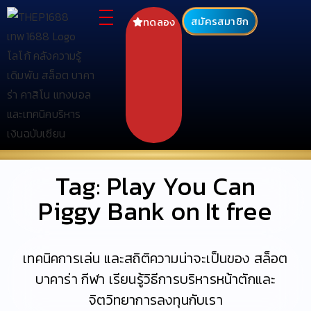
สมัครสมาชิก
ทดลอง
Tag: Play You Can
Piggy Bank on It free
เทคนิคการเล่น และสถิติความน่าจะเป็นของ สล็อต
บาคาร่า กีฬา เรียนรู้วิธีการบริหารหน้าตักและ
จิตวิทยาการลงทุนกับเรา