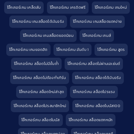
โจ๊กเกอร์เกม เคล็ดลับ
โจ๊กเกอร์เกม เครดิตฟรี
โจ๊กเกอร์เกม เกมใหม่
โจ๊กเกอร์เกม เกมสล็อตได้เงินจริง
โจ๊กเกอร์เกม เกมสล็อตแตกง่าย
โจ๊กเกอร์เกม เกมสล็อตยอดนิยม
โจ๊กเกอร์เกม เกมส์
โจ๊กเกอร์เกม เกมยอดฮิต
โจ๊กเกอร์เกม อันดับ 1
โจ๊กเกอร์เกม สูตร
โจ๊กเกอร์เกม สล็อตไม่มีขั้นต่ำ
โจ๊กเกอร์เกม สล็อตไม่ผ่านเอเย่นต์
โจ๊กเกอร์เกม สล็อตไม่ต้องทำเทิร์น
โจ๊กเกอร์เกม สล็อตได้เงินจริง
โจ๊กเกอร์เกม สล็อตใหม่ล่าสุด
โจ๊กเกอร์เกม สล็อตโปรแรง
โจ๊กเกอร์เกม สล็อตโปรสมาชิกใหม่
โจ๊กเกอร์เกม สล็อตโบนัส100
โจ๊กเกอร์เกม สล็อตโบนัส
โจ๊กเกอร์เกม สล็อตแตกหนัก
โจ๊กเกอร์เกม สล็อตแตกบ่อย
โจ๊กเกอร์เกม สล็อตแตกดี