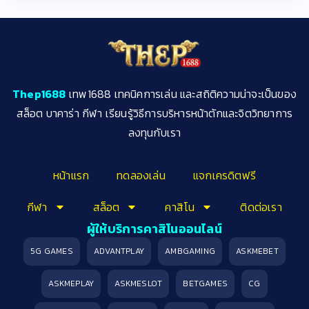
Thep1688
เทพ1688 เทคนิคการเล่น และสถิติความน่าจะเป็นของ
สล็อต บาคาร่า กีฬา เรียนรู้วิธีการบริหารหน้าตักและจิตวิทยาการ
ลงทุนกับเรา
หน้าแรก
ทดลองเล่น
แจกเครดิตฟรี
กีฬา
สล็อต
คาสิโน
ติดต่อเรา
ผู้ให้บริการคาสิโนออนไลน์
5G GAMES
ADVANTPLAY
AMBGAMING
ASKMEBET
ASKMEPLAY
ASKMESLOT
BETGAMES
CG