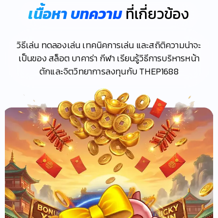
เนื้อหา บทความ
ที่เกี่ยวข้อง
วิธีเล่น ทดลองเล่น เทคนิคการเล่น และสถิติความน่าจะ
เป็นของ สล็อต บาคาร่า กีฬา เรียนรู้วิธีการบริหารหน้า
ตักและจิตวิทยาการลงทุนกับ THEP1688