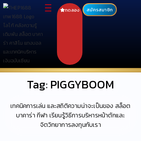
สมัครสมาชิก
ทดลอง
Tag: PIGGYBOOM
เทคนิคการเล่น และสถิติความน่าจะเป็นของ สล็อต
บาคาร่า กีฬา เรียนรู้วิธีการบริหารหน้าตักและ
จิตวิทยาการลงทุนกับเรา