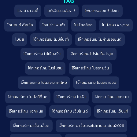
TAG
ไวลด์ บาวน์ตี้
ไฟร์อินเดอะโฮล 3
ไพ่นกกระจอก 5 มังกร
ไดมอนด์ ฮัสเซิล
โอเปร่าแพนด้า
โบนัสสล็อต
โบนัส Free Spins
โบนัส
โจ๊กเกอร์เกม ไม่มีขั้นต่ำ
โจ๊กเกอร์เกม ไม่ผ่านเอเย่นต์
โจ๊กเกอร์เกม ได้เงินจริง
โจ๊กเกอร์เกม โปรโมชั่นล่าสุด
โจ๊กเกอร์เกม โปรโมชัน
โจ๊กเกอร์เกม โปรรายวัน
โจ๊กเกอร์เกม โบนัสสมาชิกใหม่
โจ๊กเกอร์เกม โบนัสรายวัน
โจ๊กเกอร์เกม โบนัสดีที่สุด
โจ๊กเกอร์เกม โบนัส
โจ๊กเกอร์เกม แตกง่าย
โจ๊กเกอร์เกม แจกหนัก
โจ๊กเกอร์เกม เว็บไหนดี
โจ๊กเกอร์เกม เว็บแท้
โจ๊กเกอร์เกม เว็บสล็อต
โจ๊กเกอร์เกม เว็บตรงไม่ผ่านเอเย่นต์2026