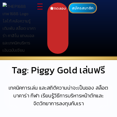
สมัครสมาชิก
ทดลอง
Tag: Piggy Gold เล่นฟรี
เทคนิคการเล่น และสถิติความน่าจะเป็นของ สล็อต
บาคาร่า กีฬา เรียนรู้วิธีการบริหารหน้าตักและ
จิตวิทยาการลงทุนกับเรา