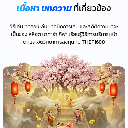
เนื้อหา บทความ
ที่เกี่ยวข้อง
วิธีเล่น ทดลองเล่น เทคนิคการเล่น และสถิติความน่าจะ
เป็นของ สล็อต บาคาร่า กีฬา เรียนรู้วิธีการบริหารหน้า
ตักและจิตวิทยาการลงทุนกับ THEP1688