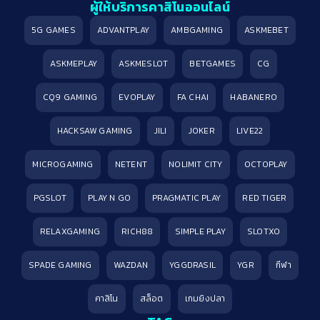
ผู้ให้บริการคาสิโนออนไลน์
5G GAMES
ADVANTPLAY
AMBGAMING
ASKMEBET
ASKMEPLAY
ASKMESLOT
BETGAMES
CG
CQ9 GAMING
EVOPLAY
FA CHAI
HABANERO
HACKSAW GAMING
JILI
JOKER
LIVE22
MICROGAMING
NETENT
NOLIMIT CITY
OCTOPLAY
PGSLOT
PLAY N GO
PRAGMATIC PLAY
RED TIGER
RELAXGAMING
RICH88
SIMPLE PLAY
SLOTXO
SPADE GAMING
WAZDAN
YGGDRASIL
YGR
กีฬา
คาสิโน
สล็อต
เกมยิงปลา