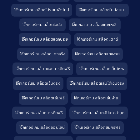
โจ๊กเกอร์เกม สล็อตโปรสมาชิกใหม่
โจ๊กเกอร์เกม สล็อตโบนัส100
โจ๊กเกอร์เกม สล็อตโบนัส
โจ๊กเกอร์เกม สล็อตแตกหนัก
โจ๊กเกอร์เกม สล็อตแตกบ่อย
โจ๊กเกอร์เกม สล็อตแตกดี
โจ๊กเกอร์เกม สล็อตแตกจริง
โจ๊กเกอร์เกม สล็อตแตกง่าย
โจ๊กเกอร์เกม สล็อตแจกเครดิตฟรี
โจ๊กเกอร์เกม สล็อตเว็บใหญ่
โจ๊กเกอร์เกม สล็อตเว็บตรง
โจ๊กเกอร์เกม สล็อตเล่นได้เงินจริง
โจ๊กเกอร์เกม สล็อตเล่นฟรี
โจ๊กเกอร์เกม สล็อตเล่นง่าย
โจ๊กเกอร์เกม สล็อตเครดิตฟรี
โจ๊กเกอร์เกม สล็อตอัปเดตล่าสุด
โจ๊กเกอร์เกม สล็อตออนไลน์
โจ๊กเกอร์เกม สล็อตสมัครฟรี