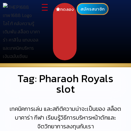
สมัครสมาชิก
ทดลอง
Tag: Pharaoh Royals
slot
เทคนิคการเล่น และสถิติความน่าจะเป็นของ สล็อต
บาคาร่า กีฬา เรียนรู้วิธีการบริหารหน้าตักและ
จิตวิทยาการลงทุนกับเรา