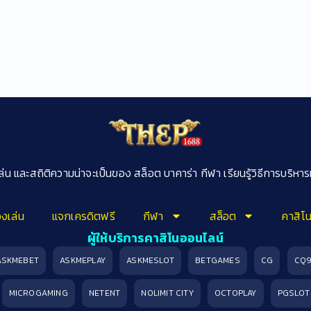
 และสถิติความน่าจะเป็นของ สล็อต บาคาร่า กีฬา เรียนรู้วิธีการบริหา
งเล่น
แจกเครดิตฟรี
กีฬา
สล็อต
คาสิโ
ผู้ให้บริการคาสิโนออนไลน์
ASKMEBET
ASKMEPLAY
ASKMESLOT
BETGAMES
CG
CQ9
MICROGAMING
NETENT
NOLIMIT CITY
OCTOPLAY
PGSLOT