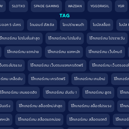
AY
SLOTXO
SPADE GAMING
WAZDAN
YGGDRASIL
YGR
TAG
ระจอก 5 มังกร
ไดมอนด์ ฮัสเซิล
โอเปร่าแพนด้า
โบนัสสล็อต
โบนัส 
โจ๊กเกอร์เกม โปรโมชั่นล่าสุด
โจ๊กเกอร์เกม โปรโมชัน
โจ๊กเกอร์เกม โปรรายวัน
โจ๊กเกอร์เกม แตกง่าย
โจ๊กเกอร์เกม แจกหนัก
โจ๊กเกอร์เกม เว็บไหนดี
 เว็บตรงโปรแรง
โจ๊กเกอร์เกม เว็บตรงแจกเครดิตฟรี
โจ๊กเกอร์เกม เว็บตรงออโ
อร์เกม เคล็ดลับ
โจ๊กเกอร์เกม เครดิตฟรี
โจ๊กเกอร์เกม เกมใหม่
โจ๊กเกอร์
โจ๊กเกอร์เกม เกมยอดฮิต
โจ๊กเกอร์เกม อันดับ 1
โจ๊กเกอร์เกม สูตร
โจ๊กเก
งินจริง
โจ๊กเกอร์เกม สล็อตใหม่ล่าสุด
โจ๊กเกอร์เกม สล็อตโปรแรง
โจ๊กเ
ตกหนัก
โจ๊กเกอร์เกม สล็อตแตกบ่อย
โจ๊กเกอร์เกม สล็อตแตกดี
โจ๊กเกอร