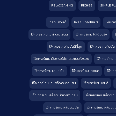
RELAXGAMING
RICH88
SIMPLE PL
ไวลด์ บาวน์ตี้
ไฟร์อินเดอะโฮล 3
ไพ่นกก
โจ๊กเกอร์เกม ไม่ผ่านเอเย่นต์
โจ๊กเกอร์เกม ได้เงินจริง
โจ๊กเกอร์เกม โบนัสดีที่สุด
โจ๊กเกอร์เกม โบนัส
โจ๊กเกอร์เกม เว็บตรงไม่ผ่านเอเย่นต์2026
โจ๊กเกอร์เกม
โจ๊กเกอร์เกม เล่นยังไง
โจ๊กเกอร์เกม เทคนิค
โจ๊กเก
โจ๊กเกอร์เกม เกมสล็อตยอดนิยม
โจ๊กเกอร์เกม เกมส์
โจ๊กเกอร์เกม สล็อตไม่ต้องทำเทิร์น
โจ๊กเกอร์เกม สล็อตได้เ
โจ๊กเกอร์เกม สล็อตโบนัส
โจ๊กเกอร์เกม สล็อตแ