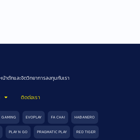
รหน้าตักและจิตวิทยาการลงทุนกับเรา
น
ติดต่อเรา
 GAMING
EVOPLAY
FA CHAI
HABANERO
PLAY N GO
PRAGMATIC PLAY
RED TIGER