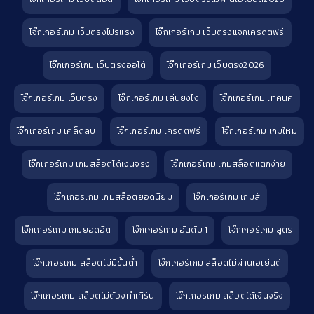
โจ๊กเกอร์เกม เว็บตรงโปรแรง
โจ๊กเกอร์เกม เว็บตรงแจกเครดิตฟรี
โจ๊กเกอร์เกม เว็บตรงออโต้
โจ๊กเกอร์เกม เว็บตรง2026
โจ๊กเกอร์เกม เว็บตรง
โจ๊กเกอร์เกม เล่นยังไง
โจ๊กเกอร์เกม เทคนิค
โจ๊กเกอร์เกม เคล็ดลับ
โจ๊กเกอร์เกม เครดิตฟรี
โจ๊กเกอร์เกม เกมใหม่
โจ๊กเกอร์เกม เกมสล็อตได้เงินจริง
โจ๊กเกอร์เกม เกมสล็อตแตกง่าย
โจ๊กเกอร์เกม เกมสล็อตยอดนิยม
โจ๊กเกอร์เกม เกมส์
โจ๊กเกอร์เกม เกมยอดฮิต
โจ๊กเกอร์เกม อันดับ 1
โจ๊กเกอร์เกม สูตร
โจ๊กเกอร์เกม สล็อตไม่มีขั้นต่ำ
โจ๊กเกอร์เกม สล็อตไม่ผ่านเอเย่นต์
โจ๊กเกอร์เกม สล็อตไม่ต้องทำเทิร์น
โจ๊กเกอร์เกม สล็อตได้เงินจริง