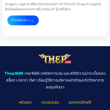
Dragon Legend สล็อตมังกรสุดมันส์ จาก PGSLOT Dragon Legend
สัมผัสพลังแห่งปลาคราฟใน PGSLOT ลุ้นฟรีสปิน…
อ่านเพิ่มเติม »
Thep1688
เทพ1688 เทคนิคการเล่น และสถิติความน่าจะเป็นของ
สล็อต บาคาร่า กีฬา เรียนรู้วิธีการบริหารหน้าตักและจิตวิทยาการ
ลงทุนกับเรา
หน้าแรก
ทดลองเล่น
แจกเครดิตฟรี