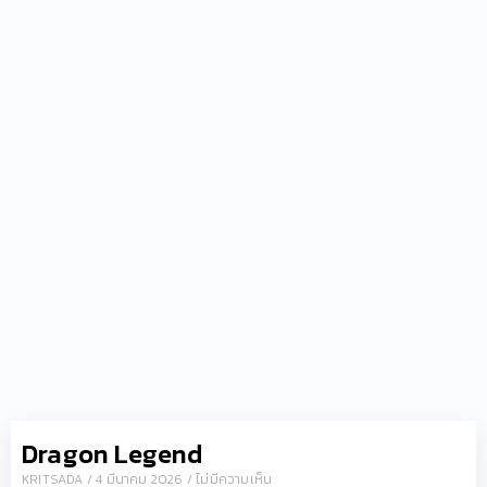
Dragon Legend
KRITSADA
4 มีนาคม 2026
ไม่มีความเห็น