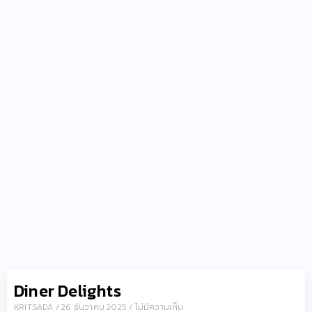
Diner Delights
KRITSADA
26 ธันวาคม 2025
ไม่มีความเห็น