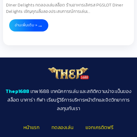
Diner Delights ทดลองเล่นสล็อต ร้านอาหารเลิศรส PGSLOT Diner
Delights เชิญคุณลิ้มลองประสบการณ์การเล่นเ…
อ่านเพิ่มเติม »
Thep1688
เทพ1688 เทคนิคการเล่น และสถิติความน่าจะเป็นของ
สล็อต บาคาร่า กีฬา เรียนรู้วิธีการบริหารหน้าตักและจิตวิทยาการ
ลงทุนกับเรา
หน้าแรก
ทดลองเล่น
แจกเครดิตฟรี