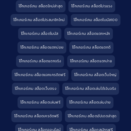
โจ๊กเกอร์เกม สล็อตใหม่ล่าสุด
โจ๊กเกอร์เกม สล็อตโปรแรง
โจ๊กเกอร์เกม สล็อตโปรสมาชิกใหม่
โจ๊กเกอร์เกม สล็อตโบนัส100
โจ๊กเกอร์เกม สล็อตโบนัส
โจ๊กเกอร์เกม สล็อตแตกหนัก
โจ๊กเกอร์เกม สล็อตแตกบ่อย
โจ๊กเกอร์เกม สล็อตแตกดี
โจ๊กเกอร์เกม สล็อตแตกจริง
โจ๊กเกอร์เกม สล็อตแตกง่าย
โจ๊กเกอร์เกม สล็อตแจกเครดิตฟรี
โจ๊กเกอร์เกม สล็อตเว็บใหญ่
โจ๊กเกอร์เกม สล็อตเว็บตรง
โจ๊กเกอร์เกม สล็อตเล่นได้เงินจริง
โจ๊กเกอร์เกม สล็อตเล่นฟรี
โจ๊กเกอร์เกม สล็อตเล่นง่าย
โจ๊กเกอร์เกม สล็อตเครดิตฟรี
โจ๊กเกอร์เกม สล็อตอัปเดตล่าสุด
โจ๊กเกอร์เกม สล็อตออนไลน์
โจ๊กเกอร์เกม สล็อตสมัครฟรี