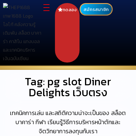
สมัครสมาชิก
ทดลอง
Tag: pg slot Diner
Delights เว็บตรง
เทคนิคการเล่น และสถิติความน่าจะเป็นของ สล็อต
บาคาร่า กีฬา เรียนรู้วิธีการบริหารหน้าตักและ
จิตวิทยาการลงทุนกับเรา