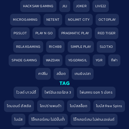
HACKSAW GAMING
JILI
JOKER
LIVE22
MICROGAMING
NETENT
NOLIMIT CITY
OCTOPLAY
PGSLOT
PLAY N GO
PRAGMATIC PLAY
RED TIGER
RELAXGAMING
RICH88
SIMPLE PLAY
SLOTXO
SPADE GAMING
WAZDAN
YGGDRASIL
YGR
กีฬา
คาสิโน
สล็อต
เกมยิงปลา
TAG
ไวลด์ บาวน์ตี้
ไฟร์อินเดอะโฮล 3
ไพ่นกกระจอก 5 มังกร
ไดมอนด์ ฮัสเซิล
โอเปร่าแพนด้า
โบนัสสล็อต
โบนัส Free Spins
โบนัส
โจ๊กเกอร์เกม ไม่มีขั้นต่ำ
โจ๊กเกอร์เกม ไม่ผ่านเอเย่นต์