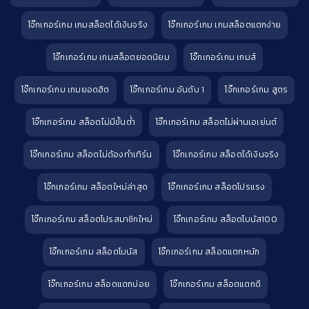
โจ๊กเกอร์เกม เกมสล็อตได้เงินจริง
โจ๊กเกอร์เกม เกมสล็อตแตกง่าย
โจ๊กเกอร์เกม เกมสล็อตยอดนิยม
โจ๊กเกอร์เกม เกมส์
โจ๊กเกอร์เกม เกมยอดฮิต
โจ๊กเกอร์เกม อันดับ 1
โจ๊กเกอร์เกม สูตร
โจ๊กเกอร์เกม สล็อตไม่มีขั้นต่ำ
โจ๊กเกอร์เกม สล็อตไม่ผ่านเอเย่นต์
โจ๊กเกอร์เกม สล็อตไม่ต้องทำเทิร์น
โจ๊กเกอร์เกม สล็อตได้เงินจริง
โจ๊กเกอร์เกม สล็อตใหม่ล่าสุด
โจ๊กเกอร์เกม สล็อตโปรแรง
โจ๊กเกอร์เกม สล็อตโปรสมาชิกใหม่
โจ๊กเกอร์เกม สล็อตโบนัส100
โจ๊กเกอร์เกม สล็อตโบนัส
โจ๊กเกอร์เกม สล็อตแตกหนัก
โจ๊กเกอร์เกม สล็อตแตกบ่อย
โจ๊กเกอร์เกม สล็อตแตกดี