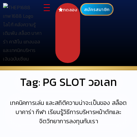
สมัครสมาชิก
ทดลอง
Tag: PG SLOT วอเลท
เทคนิคการเล่น และสถิติความน่าจะเป็นของ สล็อต
บาคาร่า กีฬา เรียนรู้วิธีการบริหารหน้าตักและ
จิตวิทยาการลงทุนกับเรา