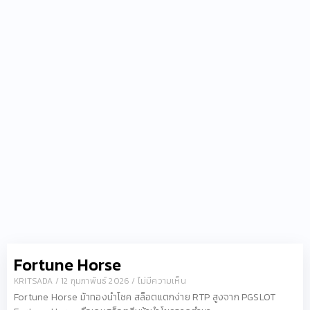
Fortune Horse
KRITSADA
12 กุมภาพันธ์ 2026
ไม่มีความเห็น
Fortune Horse ม้าทองนำโชค สล็อตแตกง่าย RTP สูงจาก PGSLOT