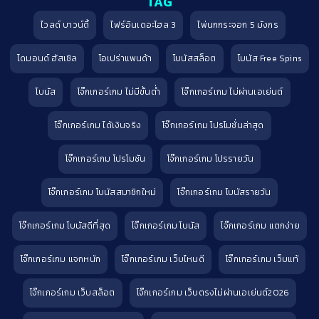
TAG
ไวลด์ บาวน์ตี้
ไฟร์อินเดอะโฮล 3
ไพ่นกกระจอก 5 มังกร
ไดมอนด์ ฮัสเซิล
โอเปร่าแพนด้า
โบนัสสล็อต
โบนัส Free Spins
โบนัส
โจ๊กเกอร์เกม ไม่มีขั้นต่ำ
โจ๊กเกอร์เกม ไม่ผ่านเอเย่นต์
โจ๊กเกอร์เกม ได้เงินจริง
โจ๊กเกอร์เกม โปรโมชั่นล่าสุด
โจ๊กเกอร์เกม โปรโมชัน
โจ๊กเกอร์เกม โปรรายวัน
โจ๊กเกอร์เกม โบนัสสมาชิกใหม่
โจ๊กเกอร์เกม โบนัสรายวัน
โจ๊กเกอร์เกม โบนัสดีที่สุด
โจ๊กเกอร์เกม โบนัส
โจ๊กเกอร์เกม แตกง่าย
โจ๊กเกอร์เกม แจกหนัก
โจ๊กเกอร์เกม เว็บไหนดี
โจ๊กเกอร์เกม เว็บแท้
โจ๊กเกอร์เกม เว็บสล็อต
โจ๊กเกอร์เกม เว็บตรงไม่ผ่านเอเย่นต์2026