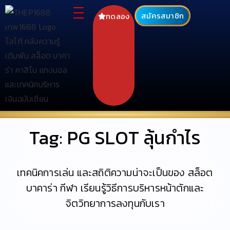
สมัครสมาชิก
ทดลอง
Tag: PG SLOT ลุ้นกำไร
เทคนิคการเล่น และสถิติความน่าจะเป็นของ สล็อต
บาคาร่า กีฬา เรียนรู้วิธีการบริหารหน้าตักและ
จิตวิทยาการลงทุนกับเรา