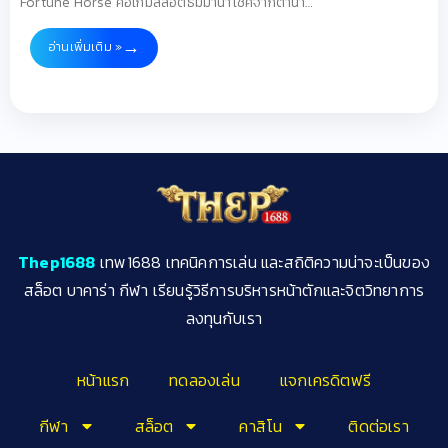
Fortune Horse คือเกมสล็อตธีมม้านำโชคจากตำนา…
อ่านเพิ่มเติม »
Thep1688
เทพ1688 เทคนิคการเล่น และสถิติความน่าจะเป็นของ
สล็อต บาคาร่า กีฬา เรียนรู้วิธีการบริหารหน้าตักและจิตวิทยาการ
ลงทุนกับเรา
หน้าแรก
ทดลองเล่น
แจกเครดิตฟรี
กีฬา
สล็อต
คาสิโน
ติดต่อเรา