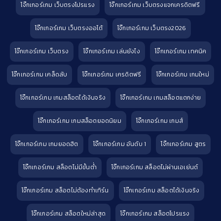
โจ๊กเกอร์เกม เว็บตรงโปรแรง
โจ๊กเกอร์เกม เว็บตรงแจกเครดิตฟรี
โจ๊กเกอร์เกม เว็บตรงออโต้
โจ๊กเกอร์เกม เว็บตรง2026
โจ๊กเกอร์เกม เว็บตรง
โจ๊กเกอร์เกม เล่นยังไง
โจ๊กเกอร์เกม เทคนิค
โจ๊กเกอร์เกม เคล็ดลับ
โจ๊กเกอร์เกม เครดิตฟรี
โจ๊กเกอร์เกม เกมใหม่
โจ๊กเกอร์เกม เกมสล็อตได้เงินจริง
โจ๊กเกอร์เกม เกมสล็อตแตกง่าย
โจ๊กเกอร์เกม เกมสล็อตยอดนิยม
โจ๊กเกอร์เกม เกมส์
โจ๊กเกอร์เกม เกมยอดฮิต
โจ๊กเกอร์เกม อันดับ 1
โจ๊กเกอร์เกม สูตร
โจ๊กเกอร์เกม สล็อตไม่มีขั้นต่ำ
โจ๊กเกอร์เกม สล็อตไม่ผ่านเอเย่นต์
โจ๊กเกอร์เกม สล็อตไม่ต้องทำเทิร์น
โจ๊กเกอร์เกม สล็อตได้เงินจริง
โจ๊กเกอร์เกม สล็อตใหม่ล่าสุด
โจ๊กเกอร์เกม สล็อตโปรแรง