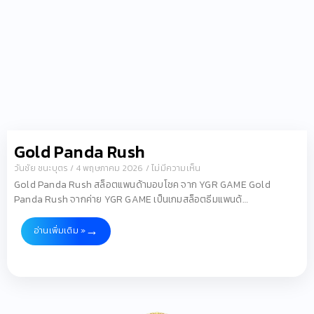
Gold Panda Rush
วันชัย ชนะบุตร
4 พฤษภาคม 2026
ไม่มีความเห็น
Gold Panda Rush สล็อตแพนด้ามอบโชค จาก YGR GAME Gold
Panda Rush จากค่าย YGR GAME เป็นเกมสล็อตธีมแพนด้…
อ่านเพิ่มเติม »