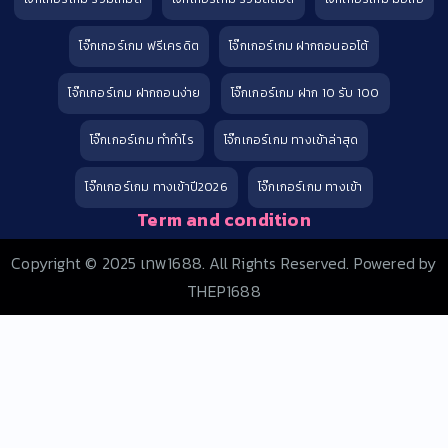
โจ๊กเกอร์เกม ฟรีเครดิต
โจ๊กเกอร์เกม ฝากถอนออโต้
โจ๊กเกอร์เกม ฝากถอนง่าย
โจ๊กเกอร์เกม ฝาก 10 รับ 100
โจ๊กเกอร์เกม ทำกำไร
โจ๊กเกอร์เกม ทางเข้าล่าสุด
โจ๊กเกอร์เกม ทางเข้าปี2026
โจ๊กเกอร์เกม ทางเข้า
Term and condition
Copyright © 2025 เทพ1688. All Rights Reserved. Powered by
THEP1688