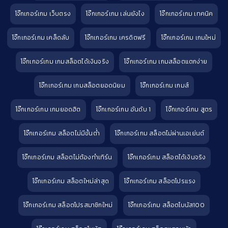
โจ๊กเกอร์เกม เว็บตรง
โจ๊กเกอร์เกม เล่นยังไง
โจ๊กเกอร์เกม เทคนิค
โจ๊กเกอร์เกม เคล็ดลับ
โจ๊กเกอร์เกม เครดิตฟรี
โจ๊กเกอร์เกม เกมใหม่
โจ๊กเกอร์เกม เกมสล็อตได้เงินจริง
โจ๊กเกอร์เกม เกมสล็อตแตกง่าย
โจ๊กเกอร์เกม เกมสล็อตยอดนิยม
โจ๊กเกอร์เกม เกมส์
โจ๊กเกอร์เกม เกมยอดฮิต
โจ๊กเกอร์เกม อันดับ 1
โจ๊กเกอร์เกม สูตร
โจ๊กเกอร์เกม สล็อตไม่มีขั้นต่ำ
โจ๊กเกอร์เกม สล็อตไม่ผ่านเอเย่นต์
โจ๊กเกอร์เกม สล็อตไม่ต้องทำเทิร์น
โจ๊กเกอร์เกม สล็อตได้เงินจริง
โจ๊กเกอร์เกม สล็อตใหม่ล่าสุด
โจ๊กเกอร์เกม สล็อตโปรแรง
โจ๊กเกอร์เกม สล็อตโปรสมาชิกใหม่
โจ๊กเกอร์เกม สล็อตโบนัส100