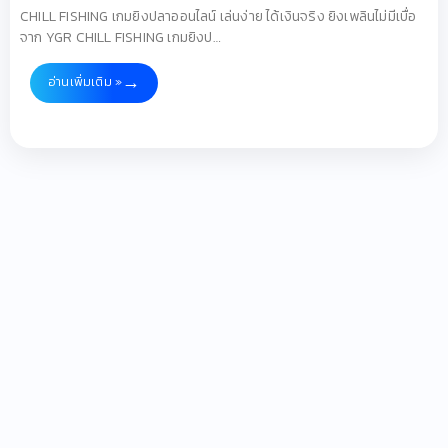
CHILL FISHING เกมยิงปลาออนไลน์ เล่นง่าย ได้เงินจริง ยิงเพลินไม่มีเบื่อ
จาก YGR CHILL FISHING เกมยิงป…
อ่านเพิ่มเติม »