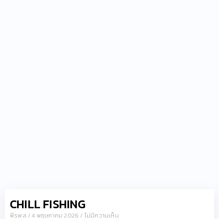
CHILL FISHING
พีรพล
4 พฤษภาคม 2026
ไม่มีความเห็น