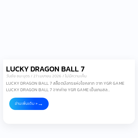
LUCKY DRAGON BALL 7
วันชัย ชนะบุตร
27 เมษายน 2026
ไม่มีความเห็น
LUCKY DRAGON BALL 7 สล็อตมังกรแห่งโชคลาภ จาก YGR GAME
LUCKY DRAGON BALL 7 จากค่าย YGR GAME เป็นเกมสล…
อ่านเพิ่มเติม »