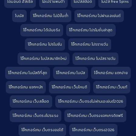
ไดมอนด์ ฮัสเซิล
โอเปร่าแพนด้า
โบนัสสล็อต
โบนัส Free Spins
โบนัส
โจ๊กเกอร์เกม ไม่มีขั้นต่ำ
โจ๊กเกอร์เกม ไม่ผ่านเอเย่นต์
โจ๊กเกอร์เกม ได้เงินจริง
โจ๊กเกอร์เกม โปรโมชั่นล่าสุด
โจ๊กเกอร์เกม โปรโมชัน
โจ๊กเกอร์เกม โปรรายวัน
โจ๊กเกอร์เกม โบนัสสมาชิกใหม่
โจ๊กเกอร์เกม โบนัสรายวัน
โจ๊กเกอร์เกม โบนัสดีที่สุด
โจ๊กเกอร์เกม โบนัส
โจ๊กเกอร์เกม แตกง่าย
โจ๊กเกอร์เกม แจกหนัก
โจ๊กเกอร์เกม เว็บไหนดี
โจ๊กเกอร์เกม เว็บแท้
โจ๊กเกอร์เกม เว็บสล็อต
โจ๊กเกอร์เกม เว็บตรงไม่ผ่านเอเย่นต์2026
โจ๊กเกอร์เกม เว็บตรงโปรแรง
โจ๊กเกอร์เกม เว็บตรงแจกเครดิตฟรี
โจ๊กเกอร์เกม เว็บตรงออโต้
โจ๊กเกอร์เกม เว็บตรง2026