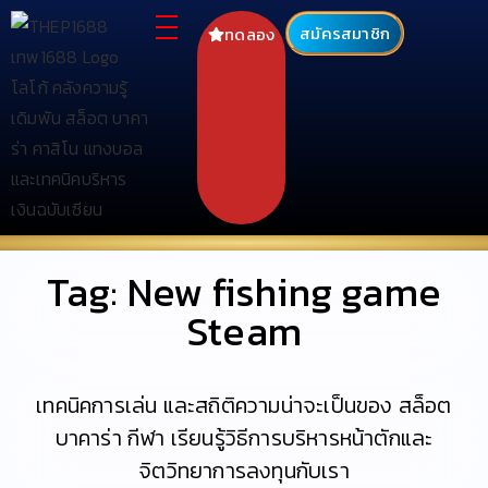
สมัครสมาชิก
ทดลอง
Tag: New fishing game
Steam
เทคนิคการเล่น และสถิติความน่าจะเป็นของ สล็อต
บาคาร่า กีฬา เรียนรู้วิธีการบริหารหน้าตักและ
จิตวิทยาการลงทุนกับเรา