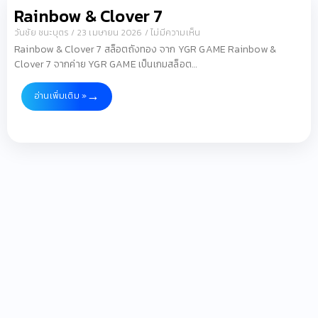
Rainbow & Clover 7
วันชัย ชนะบุตร
23 เมษายน 2026
ไม่มีความเห็น
Rainbow & Clover 7 สล็อตถังทอง จาก YGR GAME Rainbow &
Clover 7 จากค่าย YGR GAME เป็นเกมสล็อต…
อ่านเพิ่มเติม »