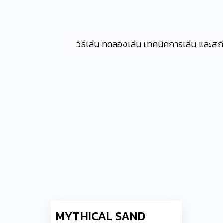
วิธีเล่น ทดลองเล่น เทคนิคการเล่น และสถ
MYTHICAL SAND