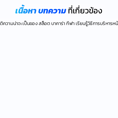
เนื้อหา บทความ
ที่เกี่ยวข้อง
ิติความน่าจะเป็นของ สล็อต บาคาร่า กีฬา เรียนรู้วิธีการบริหา