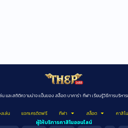
 และสถิติความน่าจะเป็นของ สล็อต บาคาร่า กีฬา เรียนรู้วิธีการบริหา
งเล่น
แจกเครดิตฟรี
กีฬา
สล็อต
คาสิโ
ผู้ให้บริการคาสิโนออนไลน์