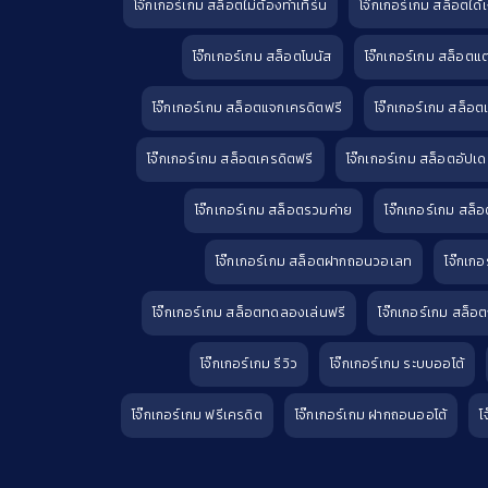
โจ๊กเกอร์เกม สล็อตไม่ต้องทำเทิร์น
โจ๊กเกอร์เกม สล็อตได้เ
โจ๊กเกอร์เกม สล็อตโบนัส
โจ๊กเกอร์เกม สล็อตแ
โจ๊กเกอร์เกม สล็อตแจกเครดิตฟรี
โจ๊กเกอร์เกม สล็อต
โจ๊กเกอร์เกม สล็อตเครดิตฟรี
โจ๊กเกอร์เกม สล็อตอัปเด
โจ๊กเกอร์เกม สล็อตรวมค่าย
โจ๊กเกอร์เกม สล็
โจ๊กเกอร์เกม สล็อตฝากถอนวอเลท
โจ๊กเก
โจ๊กเกอร์เกม สล็อตทดลองเล่นฟรี
โจ๊กเกอร์เกม สล็อต
โจ๊กเกอร์เกม รีวิว
โจ๊กเกอร์เกม ระบบออโต้
โจ๊กเกอร์เกม ฟรีเครดิต
โจ๊กเกอร์เกม ฝากถอนออโต้
โ