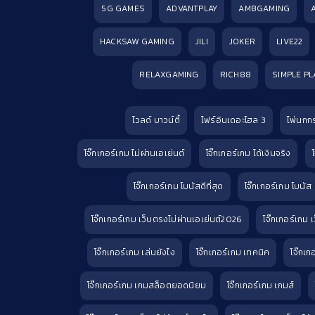
5G GAMES
ADVANTPLAY
AMBGAMING
HACKSAW GAMING
JILI
JOKER
LIVE22
RELAXGAMING
RICH88
SIMPLE PL
ไวลด์ บาวน์ตี้
ไฟร์อินเดอะโฮล 3
ไพ่นกก
โจ๊กเกอร์เกม ไม่ผ่านเอเย่นต์
โจ๊กเกอร์เกม ได้เงินจริง
โจ๊กเกอร์เกม โบนัสดีที่สุด
โจ๊กเกอร์เกม โบนัส
โจ๊กเกอร์เกม เว็บตรงไม่ผ่านเอเย่นต์2026
โจ๊กเกอร์เกม
โจ๊กเกอร์เกม เล่นยังไง
โจ๊กเกอร์เกม เทคนิค
โจ๊กเก
โจ๊กเกอร์เกม เกมสล็อตยอดนิยม
โจ๊กเกอร์เกม เกมส์