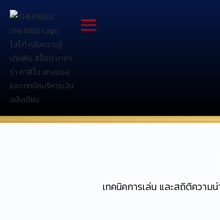
เทคนิคการเล่น และสถิติความน่