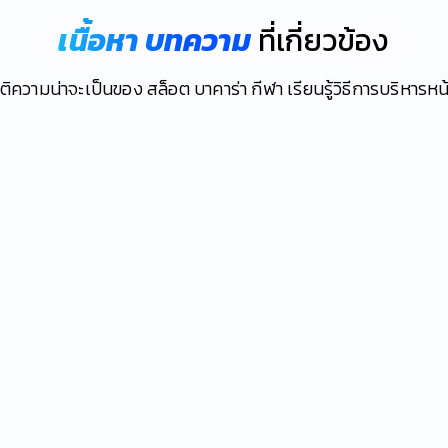
เนื้อหา บทความ
ที่เกี่ยวข้อง
ิติความน่าจะเป็นของ สล็อต บาคาร่า กีฬา เรียนรู้วิธีการบริหา